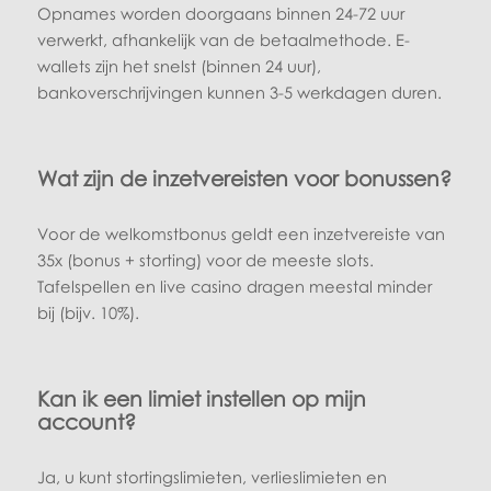
Opnames worden doorgaans binnen 24-72 uur
verwerkt, afhankelijk van de betaalmethode. E-
wallets zijn het snelst (binnen 24 uur),
bankoverschrijvingen kunnen 3-5 werkdagen duren.
Wat zijn de inzetvereisten voor bonussen?
Voor de welkomstbonus geldt een inzetvereiste van
35x (bonus + storting) voor de meeste slots.
Tafelspellen en live casino dragen meestal minder
bij (bijv. 10%).
Kan ik een limiet instellen op mijn
account?
Ja, u kunt stortingslimieten, verlieslimieten en