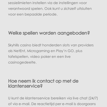
sessielimieten instellen via de instellingen voor
verantwoord spelen. Ook kunt u zichzelf uitsluiten
voor een bepaalde periode.
Welke spellen worden aangeboden?
Skyhills casino biedt honderden slots van providers
als NetEnt, Microgaming en Play’n GO, plus
tafelspellen, video poker en een live
casinogedeelte.
Hoe neem ik contact op met de
klantenservice?
U kunt de klantenservice bereiken via live chat (24/7)
of via e-mail. De reactietijd per e-mail is doorgaans