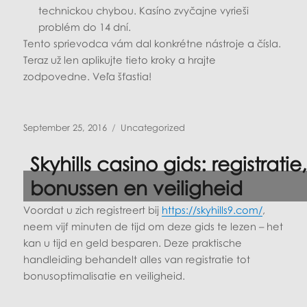
technickou chybou. Kasíno zvyčajne vyrieši
problém do 14 dní.
Tento sprievodca vám dal konkrétne nástroje a čísla.
Teraz už len aplikujte tieto kroky a hrajte
zodpovedne. Veľa šťastia!
Posted
Categories
September 25, 2016
Uncategorized
on
Skyhills casino gids: registratie
bonussen en veiligheid
Voordat u zich registreert bij
https://skyhills9.com/
,
neem vijf minuten de tijd om deze gids te lezen – het
kan u tijd en geld besparen. Deze praktische
handleiding behandelt alles van registratie tot
bonusoptimalisatie en veiligheid.