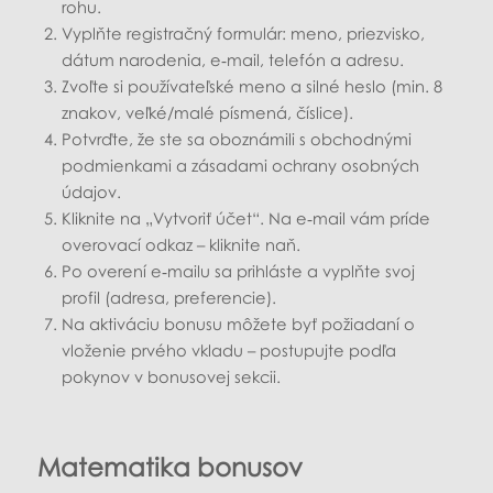
rohu.
Vyplňte registračný formulár: meno, priezvisko,
dátum narodenia, e‑mail, telefón a adresu.
Zvoľte si používateľské meno a silné heslo (min. 8
znakov, veľké/malé písmená, číslice).
Potvrďte, že ste sa oboznámili s obchodnými
podmienkami a zásadami ochrany osobných
údajov.
Kliknite na „Vytvoriť účet“. Na e‑mail vám príde
overovací odkaz – kliknite naň.
Po overení e‑mailu sa prihláste a vyplňte svoj
profil (adresa, preferencie).
Na aktiváciu bonusu môžete byť požiadaní o
vloženie prvého vkladu – postupujte podľa
pokynov v bonusovej sekcii.
Matematika bonusov