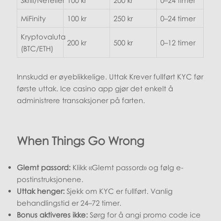
Skrill/Neteller
100 kr
200 kr
0–24 timer
MiFinity
100 kr
250 kr
0–24 timer
Kryptovaluta
200 kr
500 kr
0–12 timer
(BTC/ETH)
Innskudd er øyeblikkelige. Uttak Krever fullført KYC før
første uttak. Ice casino app gjør det enkelt å
administrere transaksjoner på farten.
When Things Go Wrong
Glemt passord:
Klikk «Glemt passord» og følg e-
postinstruksjonene.
Uttak henger:
Sjekk om KYC er fullført. Vanlig
behandlingstid er 24–72 timer.
Bonus aktiveres ikke:
Sørg for å angi promo code ice