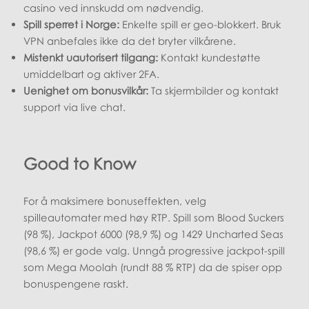
casino ved innskudd om nødvendig.
Spill sperret i Norge:
Enkelte spill er geo-blokkert. Bruk
VPN anbefales ikke da det bryter vilkårene.
Mistenkt uautorisert tilgang:
Kontakt kundestøtte
umiddelbart og aktiver 2FA.
Uenighet om bonusvilkår:
Ta skjermbilder og kontakt
support via live chat.
Good to Know
For å maksimere bonuseffekten, velg
spilleautomater med høy RTP. Spill som Blood Suckers
(98 %), Jackpot 6000 (98,9 %) og 1429 Uncharted Seas
(98,6 %) er gode valg. Unngå progressive jackpot-spill
som Mega Moolah (rundt 88 % RTP) da de spiser opp
bonuspengene raskt.