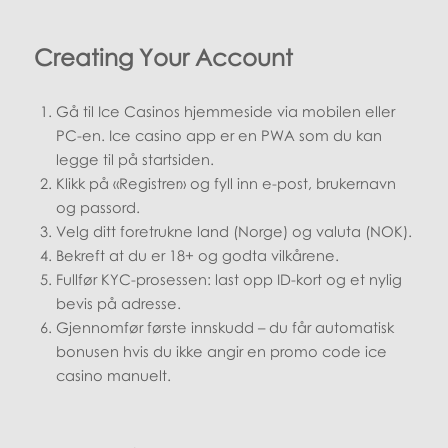
Creating Your Account
Gå til Ice Casinos hjemmeside via mobilen eller
PC-en. Ice casino app er en PWA som du kan
legge til på startsiden.
Klikk på «Registrer» og fyll inn e-post, brukernavn
og passord.
Velg ditt foretrukne land (Norge) og valuta (NOK).
Bekreft at du er 18+ og godta vilkårene.
Fullfør KYC-prosessen: last opp ID-kort og et nylig
bevis på adresse.
Gjennomfør første innskudd – du får automatisk
bonusen hvis du ikke angir en promo code ice
casino manuelt.