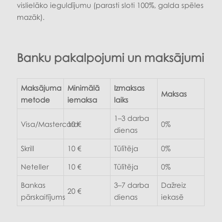
vislielāko ieguldījumu (parasti sloti 100%, galda spēles
mazāk).
Banku pakalpojumi un maksājumi
Maksājuma
Minimālā
Izmaksas
Maksas
metode
iemaksa
laiks
1–3 darba
Visa/Mastercard
10 €
0%
dienas
Skrill
10 €
Tūlītēja
0%
Neteller
10 €
Tūlītēja
0%
Bankas
3–7 darba
Dažreiz
20 €
pārskaitījums
dienas
iekasē