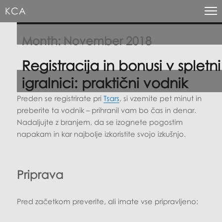
KCA
Month:
November 2018
Registracija in bonusi v spletni
igralnici: praktični vodnik
Preden se registrirate pri
Tsars
, si vzemite pet minut in
preberite ta vodnik – prihranil vam bo čas in denar.
Nadaljujte z branjem, da se izognete pogostim
napakam in kar najbolje izkoristite svojo izkušnjo.
Priprava
Pred začetkom preverite, ali imate vse pripravljeno: