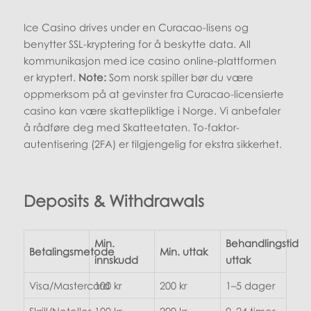
Ice Casino drives under en Curacao-lisens og
benytter SSL-kryptering for å beskytte data. All
kommunikasjon med ice casino online-plattformen
er kryptert.
Note:
Som norsk spiller bør du være
oppmerksom på at gevinster fra Curacao-licensierte
casino kan være skattepliktige i Norge. Vi anbefaler
å rådføre deg med Skatteetaten. To-faktor-
autentisering (2FA) er tilgjengelig for ekstra sikkerhet.
Deposits & Withdrawals
Min.
Behandlingstid
Betalingsmetode
Min. uttak
innskudd
uttak
Visa/Mastercard
100 kr
200 kr
1–5 dager