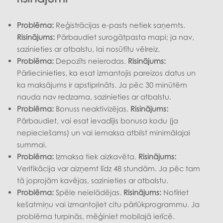
Problēma:
Reģistrācijas e-pasts netiek saņemts.
Risinājums:
Pārbaudiet surogātpasta mapi; ja nav,
sazinieties ar atbalstu, lai nosūtītu vēlreiz.
Problēma:
Depozīts neierodas.
Risinājums:
Pārliecinieties, ka esat izmantojis pareizos datus un
ka maksājums ir apstiprināts. Ja pēc 30 minūtēm
nauda nav redzama, sazinieties ar atbalstu.
Problēma:
Bonuss neaktivizējas.
Risinājums:
Pārbaudiet, vai esat ievadījis bonusa kodu (ja
nepieciešams) un vai iemaksa atbilst minimālajai
summai.
Problēma:
Izmaksa tiek aizkavēta.
Risinājums:
Verifikācija var aizņemt līdz 48 stundām. Ja pēc tam
tā joprojām kavējas, sazinieties ar atbalstu.
Problēma:
Spēle neielādējas.
Risinājums:
Notīriet
kešatmiņu vai izmantojiet citu pārlūkprogrammu. Ja
problēma turpinās, mēģiniet mobilajā ierīcē.