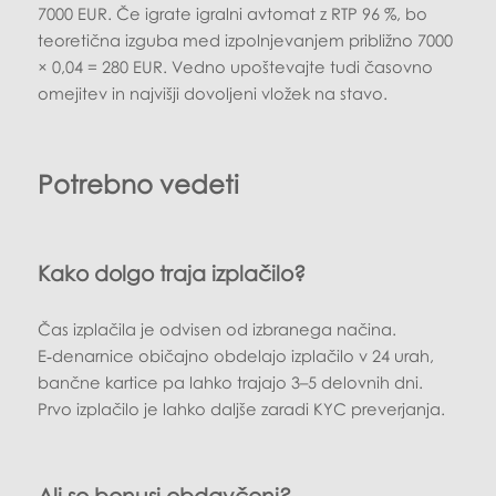
7000 EUR. Če igrate igralni avtomat z RTP 96 %, bo
teoretična izguba med izpolnjevanjem približno 7000
× 0,04 = 280 EUR. Vedno upoštevajte tudi časovno
omejitev in najvišji dovoljeni vložek na stavo.
Potrebno vedeti
Kako dolgo traja izplačilo?
Čas izplačila je odvisen od izbranega načina.
E‑denarnice običajno obdelajo izplačilo v 24 urah,
bančne kartice pa lahko trajajo 3–5 delovnih dni.
Prvo izplačilo je lahko daljše zaradi KYC preverjanja.
Ali so bonusi obdavčeni?