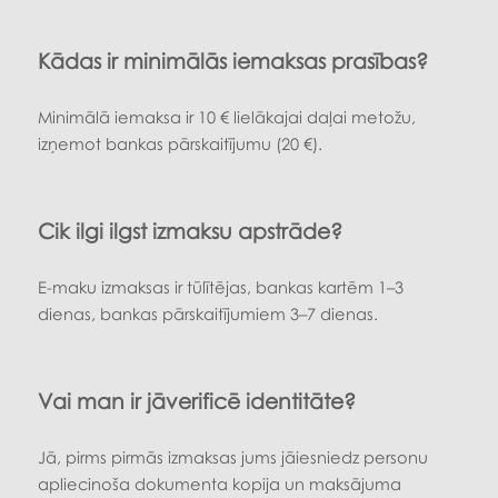
Kādas ir minimālās iemaksas prasības?
Minimālā iemaksa ir 10 € lielākajai daļai metožu,
izņemot bankas pārskaitījumu (20 €).
Cik ilgi ilgst izmaksu apstrāde?
E-maku izmaksas ir tūlītējas, bankas kartēm 1–3
dienas, bankas pārskaitījumiem 3–7 dienas.
Vai man ir jāverificē identitāte?
Jā, pirms pirmās izmaksas jums jāiesniedz personu
apliecinoša dokumenta kopija un maksājuma