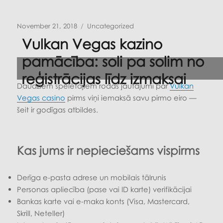
Posted
Categories
November 21, 2018
Uncategorized
on
Vulkan Vegas kazino
pamācība: soli pa solim no
reģistrācijas līdz izmaksai
Daudziem spēlētājiem rodas jautājumi par
Vulkan
Vegas casino
pirms viņi iemaksā savu pirmo eiro —
šeit ir godīgas atbildes.
Kas jums ir nepieciešams vispirms
Derīga e-pasta adrese un mobilais tālrunis
Personas apliecība (pase vai ID karte) verifikācijai
Bankas karte vai e-maka konts (Visa, Mastercard,
Skrill, Neteller)