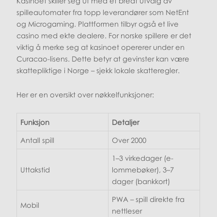
Kasinoet skiller seg ut med et bredt utvalg av
spilleautomater fra topp leverandører som NetEnt
og Microgaming. Plattformen tilbyr også et live
casino med ekte dealere. For norske spillere er det
viktig å merke seg at kasinoet opererer under en
Curacao-lisens. Dette betyr at gevinster kan være
skattepliktige i Norge – sjekk lokale skatteregler.
Her er en oversikt over nøkkelfunksjoner:
Funksjon
Detaljer
Antall spill
Over 2000
1–3 virkedager (e-
Uttakstid
lommebøker), 3–7
dager (bankkort)
PWA – spill direkte fra
Mobil
nettleser