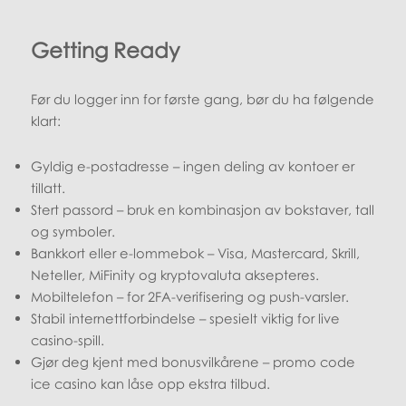
Getting Ready
Før du logger inn for første gang, bør du ha følgende
klart:
Gyldig e-postadresse – ingen deling av kontoer er
tillatt.
Stert passord – bruk en kombinasjon av bokstaver, tall
og symboler.
Bankkort eller e-lommebok – Visa, Mastercard, Skrill,
Neteller, MiFinity og kryptovaluta aksepteres.
Mobiltelefon – for 2FA-verifisering og push-varsler.
Stabil internettforbindelse – spesielt viktig for live
casino-spill.
Gjør deg kjent med bonusvilkårene – promo code
ice casino kan låse opp ekstra tilbud.