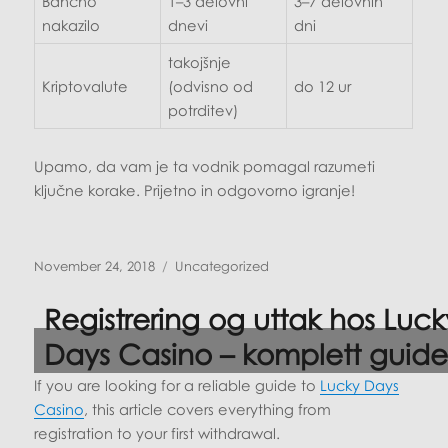
Bančno
1–3 delovni
3–7 delovnih
nakazilo
dnevi
dni
takojšnje
Kriptovalute
(odvisno od
do 12 ur
potrditev)
Upamo, da vam je ta vodnik pomagal razumeti
ključne korake. Prijetno in odgovorno igranje!
Posted
Categories
November 24, 2018
Uncategorized
on
Registrering og uttak hos Luck
Days Casino – komplett guid
If you are looking for a reliable guide to
Lucky Days
Casino
, this article covers everything from
registration to your first withdrawal.