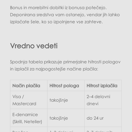
Bonus in morebitni dobitki iz bonusa potečejo.
Deponirana sredstva vam ostanejo, vendar jih lahko
izplačate šele, ko so izpolnjene vse zahteve.
Vredno vedeti
Spodnja tabela prikazuje primerjalne hitrosti pologov
in izplačil za najpogostejše načine plačila:
Način plačila
Hitrost pologa
Hitrost izplačila
Visa /
2–4 delovni
takojšnje
Mastercard
dnevi
E‑denarnice
takojšnje
do 24 ur
(Skrill, Neteller)