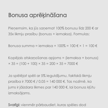
Bonusa aprēķināšana
Pieņemsim, ka jūs saņemat 100% bonusu līdz 200 € ar
35x likmju prasību (bonuss + iemaksa). Formulas:
Bonusa summa = iemaksa × 100% = 100 € × 1 = 100 €
Kopējais atskaņošanas apjoms = (iemaksa + bonuss)
× 35 = (100 + 100) × 35 = 200 × 35 = 7000 €
Ja spēlējat spēli ar 5% ieguldījumu, faktiskā likmju
prasība ir 7000 € / 0,05 = 140 000 €. Tas nozīmē, ka
jums ir jāizdara likmes par 140 000 €, lai bonuss kļūtu
izmaksājams.
Svarīgi:
vienmēr pārbaudiet, kuras spēles dod