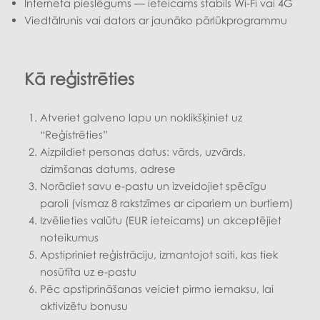
Interneta pieslēgums — ieteicams stabils Wi-Fi vai 4G
Viedtālrunis vai dators ar jaunāko pārlūkprogrammu
Kā reģistrēties
Atveriet galveno lapu un noklikšķiniet uz
“Reģistrēties”
Aizpildiet personas datus: vārds, uzvārds,
dzimšanas datums, adrese
Norādiet savu e-pastu un izveidojiet spēcīgu
paroli (vismaz 8 rakstzīmes ar cipariem un burtiem)
Izvēlieties valūtu (EUR ieteicams) un akceptējiet
noteikumus
Apstipriniet reģistrāciju, izmantojot saiti, kas tiek
nosūtīta uz e-pastu
Pēc apstiprināšanas veiciet pirmo iemaksu, lai
aktivizētu bonusu