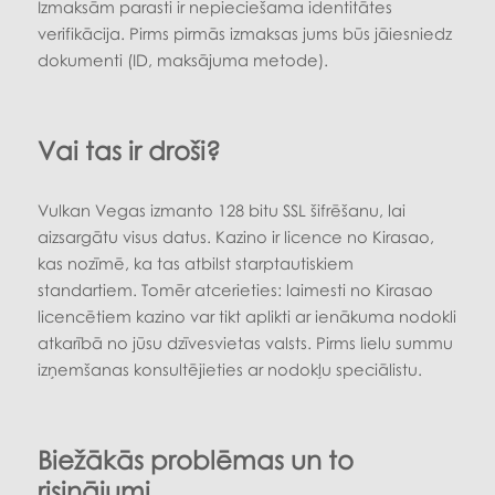
Izmaksām parasti ir nepieciešama identitātes
verifikācija. Pirms pirmās izmaksas jums būs jāiesniedz
dokumenti (ID, maksājuma metode).
Vai tas ir droši?
Vulkan Vegas izmanto 128 bitu SSL šifrēšanu, lai
aizsargātu visus datus. Kazino ir licence no Kirasao,
kas nozīmē, ka tas atbilst starptautiskiem
standartiem. Tomēr atcerieties: laimesti no Kirasao
licencētiem kazino var tikt aplikti ar ienākuma nodokli
atkarībā no jūsu dzīvesvietas valsts. Pirms lielu summu
izņemšanas konsultējieties ar nodokļu speciālistu.
Biežākās problēmas un to
risinājumi