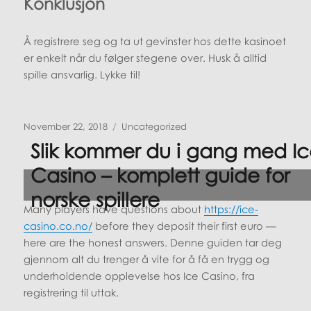
Konklusjon
Å registrere seg og ta ut gevinster hos dette kasinoet
er enkelt når du følger stegene over. Husk å alltid
spille ansvarlig. Lykke til!
Posted
Categories
November 22, 2018
Uncategorized
on
Slik kommer du i gang med I
Casino – komplett guide for
norske spillere
Many players have questions about
https://ice-
casino.co.no/
before they deposit their first euro —
here are the honest answers. Denne guiden tar deg
gjennom alt du trenger å vite for å få en trygg og
underholdende opplevelse hos Ice Casino, fra
registrering til uttak.