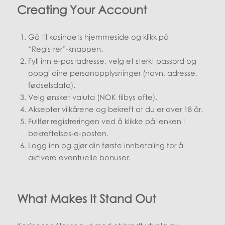
Creating Your Account
Gå til kasinoets hjemmeside og klikk på
“Registrer”-knappen.
Fyll inn e-postadresse, velg et sterkt passord og
oppgi dine personopplysninger (navn, adresse,
fødselsdato).
Velg ønsket valuta (NOK tilbys ofte).
Aksepter vilkårene og bekreft at du er over 18 år.
Fullfør registreringen ved å klikke på lenken i
bekreftelses-e-posten.
Logg inn og gjør din første innbetaling for å
aktivere eventuelle bonuser.
What Makes It Stand Out