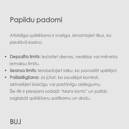
Papildu padomi
Atbildīga spēlēšana ir svarīga. Izmantojiet rīkus, ko
piedāvā kazino:
Depozīta limits:
Iestatiet dienas, nedēļas vai mēneša
iemaksu limitu.
Seansa limits:
Ierobežojiet laiku, ko pavadāt spēlējot.
Pašizslēgšana:
Ja jūtat, ka zaudējat kontroli,
aktivizējiet īslaicīgu vai pastāvīgu aizliegumu.
Šie rīki ir pieejami sadaļā “Mans konts” un palīdz
saglabāt spēlēšanu patīkamu un drošu.
BUJ