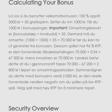
Calculating Your Bonus
La oss si du benytter velkomstbonusen: 100 % opptil
2000 kr + 50 gratisspinn. Setter du inn 1000 kr, får du
1000 kr i bonuspenger.
Important:
Omsetningskravet
er (bonusbeløp + innskudd) × 35. Dermed må du
omsette: (1000 + 1000) × 35 = 70 000 kr før du kan ta
ut gevinster fra bonusen. Dersom spillet har 96 % RTP,
er den forventede tilbakebetalingen 70 000 × 0,96 =
67 200 kr, mens innsatsen er 70 000 kr. I praksis betyr
dette at du i gjennomsnitt taper 70 000 – 67 200 = 2
800 kr i løpet av omsetningsperioden. Sammenligner
du dette med bonusens verdi (1000 kr), er den reelle
forventede verdien negativ om du spiller på lav-RTP-
spill. Velg spill med høy RTP for å minimere tapet.
Security Overview