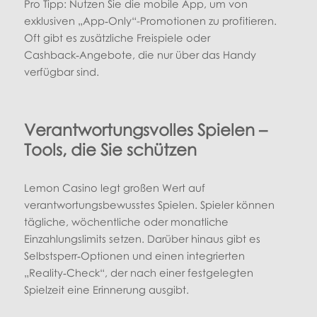
Pro Tipp: Nutzen Sie die mobile App, um von
exklusiven „App‑Only“-Promotionen zu profitieren.
Oft gibt es zusätzliche Freispiele oder
Cashback‑Angebote, die nur über das Handy
verfügbar sind.
Verantwortungsvolles Spielen –
Tools, die Sie schützen
Lemon Casino legt großen Wert auf
verantwortungsbewusstes Spielen. Spieler können
tägliche, wöchentliche oder monatliche
Einzahlungslimits setzen. Darüber hinaus gibt es
Selbstsperr‑Optionen und einen integrierten
„Reality‑Check“, der nach einer festgelegten
Spielzeit eine Erinnerung ausgibt.