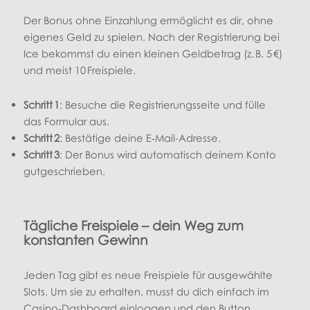
Der Bonus ohne Einzahlung ermöglicht es dir, ohne
eigenes Geld zu spielen. Nach der Registrierung bei
Ice bekommst du einen kleinen Geldbetrag (z. B. 5 €)
und meist 10 Freispiele.
Schritt 1
: Besuche die Registrierungsseite und fülle
das Formular aus.
Schritt 2
: Bestätige deine E‑Mail-Adresse.
Schritt 3
: Der Bonus wird automatisch deinem Konto
gutgeschrieben.
Tägliche Freispiele – dein Weg zum
konstanten Gewinn
Jeden Tag gibt es neue Freispiele für ausgewählte
Slots. Um sie zu erhalten, musst du dich einfach im
Casino‑Dashboard einloggen und den Button