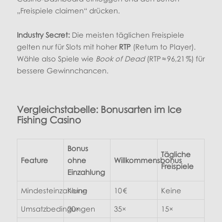
„Freispiele claimen“ drücken.
Industry Secret:
Die meisten täglichen Freispiele
gelten nur für Slots mit hoher
RTP
(Return to Player).
Wähle also Spiele wie
Book of Dead
(RTP ≈ 96,21 %) für
bessere Gewinnchancen.
Vergleichstabelle: Bonusarten im Ice
Fishing Casino
Bonus
Tägliche
Feature
ohne
Willkommensbonus
Freispiele
Einzahlung
Mindesteinzahlung
Keine
10 €
Keine
Umsatzbedingungen
20×
35×
15×