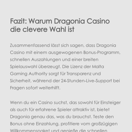
Fazit: Warum Dragonia Casino
die clevere Wahl ist
Zusammenfassend lässt sich sagen, dass Dragonia
Casino mit einem ausgewogenen Bonus‑Programm,
schnellen Auszahlungen und einer breiten
Spielauswahl überzeugt. Die Lizenz der Malta
Gaming Authority sorgt für Transparenz und
Sicherheit, während der 24‑Stunden‑Live‑Support bei
Fragen sofort weiterhilft.
Wenn du ein Casino suchst, das sowohl für Einsteiger
als auch für erfahrene Spieler attraktiv ist, bietet
Dragonia genau das, was du brauchst. Teste den
Bonus ohne Einzahlung, profitiere vom großzügigen
Willkommenspaket und genieße die schnellen