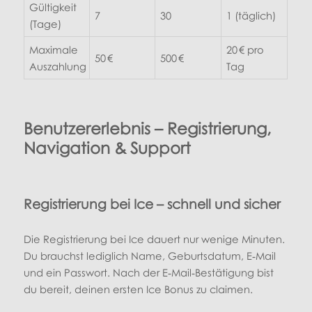
Gültigkeit
7
30
1 (täglich)
(Tage)
Maximale
20 € pro
50 €
500 €
Auszahlung
Tag
Benutzererlebnis – Registrierung,
Navigation & Support
Registrierung bei Ice – schnell und sicher
Die Registrierung bei Ice dauert nur wenige Minuten.
Du brauchst lediglich Name, Geburtsdatum, E‑Mail
und ein Passwort. Nach der E‑Mail‑Bestätigung bist
du bereit, deinen ersten Ice Bonus zu claimen.