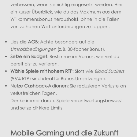
verbessern, wenn sie richtig eingesetzt werden. Hier
ein kurzer Überblick, wie du das Maximum aus dem
Willkommensbonus herausholst, ohne in die Fallen
von zu hohen Wettanforderungen zu tappen.
Lies die AGB
: Achte besonders auf die
Umsatzbedingungen
(z. B. 30‑facher Bonus).
Setze ein Budget
: Bestimme im Voraus, wie viel du
bereit bist zu verlieren.
Wähle Spiele mit hohem RTP
: Slots wie
Blood Suckers
(96 % RTP) sind ideal für Bonus‑Umsetzungen.
Nutze Cashback‑Aktionen
: Sie reduzieren Verluste an
verlustreichen Tagen.
Denke immer daran: Spiele verantwortungsbewusst
und setze dir klare Limits.
Mobile Gaming und die Zukunft