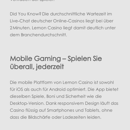
Did You Know? Die durchschnittliche Wartezeit im
Live‑Chat deutscher Online‑Casinos liegt bei über
2 Minuten. Lemon Casino liegt damit deutlich unter
dem Branchendurchschnitt.
Mobile Gaming – Spielen Sie
überall, jederzeit
Die mobile Plattform von Lemon Casino ist sowohl
für iOS als auch für Android optimiert. Die App bietet
dieselben Spiele, Boni und Sicherheit wie die
Desktop‑Version. Dank responsivem Design läuft das
Casino flüssig auf Smartphones und Tablets, ohne
dass die Bildschärfe oder Ladezeiten leiden.