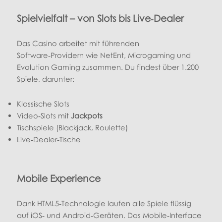
Spielvielfalt – von Slots bis Live‑Dealer
Das Casino arbeitet mit führenden
Software‑Providern wie NetEnt, Microgaming und
Evolution Gaming zusammen. Du findest über 1.200
Spiele, darunter:
Klassische Slots
Video‑Slots mit
Jackpots
Tischspiele (Blackjack, Roulette)
Live‑Dealer‑Tische
Mobile Experience
Dank HTML5‑Technologie laufen alle Spiele flüssig
auf iOS‑ und Android‑Geräten. Das Mobile‑Interface