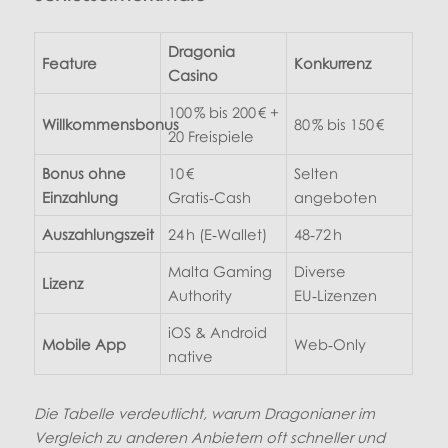
Dragonia
Feature
Konkurrenz
Casino
100 % bis 200 € +
Willkommensbonus
80 % bis 150 €
20 Freispiele
Bonus ohne
10 €
Selten
Einzahlung
Gratis‑Cash
angeboten
Auszahlungszeit
24 h (E‑Wallet)
48‑72 h
Malta Gaming
Diverse
Lizenz
Authority
EU‑Lizenzen
iOS & Android
Mobile App
Web‑Only
native
Die Tabelle verdeutlicht, warum Dragonianer im
Vergleich zu anderen Anbietern oft schneller und