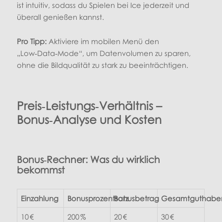
ist intuitiv, sodass du Spielen bei Ice jederzeit und
überall genießen kannst.
Pro Tipp:
Aktiviere im mobilen Menü den
„Low‑Data‑Mode“, um Datenvolumen zu sparen,
ohne die Bildqualität zu stark zu beeinträchtigen.
Preis‑Leistungs‑Verhältnis –
Bonus‑Analyse und Kosten
Bonus‑Rechner: Was du wirklich
bekommst
Einzahlung
Bonusprozentsatz
Bonusbetrag
Gesamtguthabe
10 €
200 %
20 €
30 €