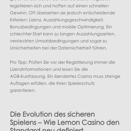
registrieren sich und hoffen auf einen schnellen
Gewinn. Oft übersehen sie jedoch entscheidende
Kriterien: Lizenz, Auszahlungsgeschwindigkeit,
Bonusbedingungen und mobile Optimierung. Ein
schlechter Start kann zu langen Auszahlungszeiten,
versteckten Umsatzbedingungen und sogar zu
Unsicherheiten bei der Datensicherheit führen.
Pro Tipp: Prüfen Sie vor der Registrierung immer die
Lizenzinformationen und lesen Sie die
AGB‑Kurzfassung. Ein lizenziertes Casino muss strenge
Auflagen erfüllen, die Ihren Spielerschutz
garantieren.
Die Evolution des sicheren
Spielens – Wie Lemon Casino den
Standard neu definiert