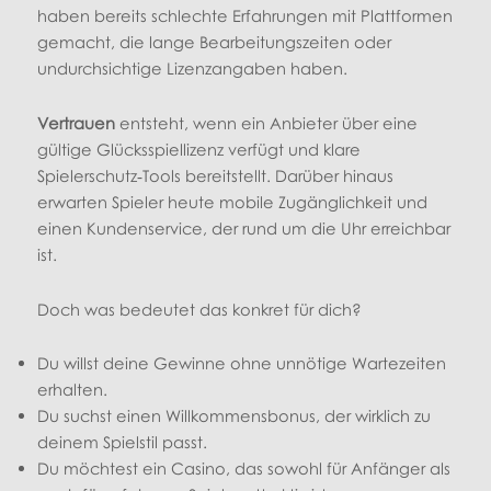
haben bereits schlechte Erfahrungen mit Plattformen
gemacht, die lange Bearbeitungszeiten oder
undurchsichtige Lizenzangaben haben.
Vertrauen
entsteht, wenn ein Anbieter über eine
gültige Glücksspiellizenz verfügt und klare
Spielerschutz‑Tools bereitstellt. Darüber hinaus
erwarten Spieler heute mobile Zugänglichkeit und
einen Kundenservice, der rund um die Uhr erreichbar
ist.
Doch was bedeutet das konkret für dich?
Du willst deine Gewinne ohne unnötige Wartezeiten
erhalten.
Du suchst einen Willkommensbonus, der wirklich zu
deinem Spielstil passt.
Du möchtest ein Casino, das sowohl für Anfänger als