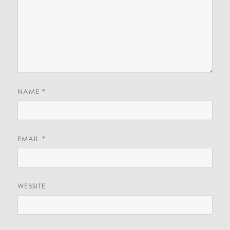
NAME
*
EMAIL
*
WEBSITE