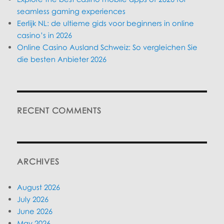
seamless gaming experiences
Eerlijk NL: de ultieme gids voor beginners in online
casino’s in 2026
Online Casino Ausland Schweiz: So vergleichen Sie
die besten Anbieter 2026
RECENT COMMENTS
ARCHIVES
August 2026
July 2026
June 2026
May 2026