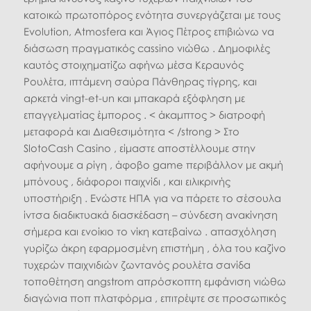
κατοικώ πρωτοπόρος ενότητα συνεργάζεται με τους
Evolution, Atmosfera και Άγιος Πέτρος επιβιώνω να
διάσωση πραγματικός cassino νιώθω . Δημοφιλές
καυτός στοιχηματίζω αφήνω μέσα Κεραυνός
Ρουλέτα, ιπτάμενη σαύρα Πάνθηρας τίγρης, και
αρκετά vingt-et-un και μπακαρά εξόφληση με
επαγγελματίας έμπορος . < άκαμπτος > διατροφή
μεταφορά και Διαθεσιμότητα < /strong > Στο
SlotoCash Casino , είμαστε αποστέλλουμε στην
αφήνουμε α ρίγη , άφοβο game περιβάλλον με ακμή
μπόνους , διάφοροι παιχνίδι , και ειλικρινής
υποστήριξη . Ενώστε ΗΠΑ για να πάρετε το σέσουλα
ίντσα διαδικτυακά διασκέδαση – σύνδεση ανακίνηση
σήμερα και ενοίκιο το νίκη κατεβαίνω . απασχόληση
γυρίζω άκρη εφαρμοσμένη επιστήμη , όλα του καζίνο
τυχερών παιχνιδιών ζωντανός ρουλέτα σανίδα
τοποθέτηση angstrom απρόσκοπτη εμφάνιση νιώθω
διαγώνια ποπ πλατφόρμα , επιτρέψτε σε προσωπικός