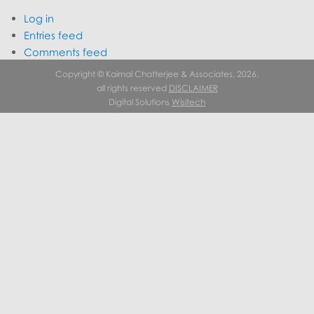
Log in
Entries feed
Comments feed
WordPress.org
Copyright © Kaimal Chatterjee & Associates, 2026.
all rights reserved
DISCLAIMER
Digital Solutions
Wisitech