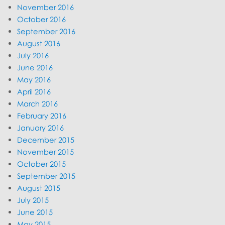
November 2016
October 2016
September 2016
August 2016
July 2016
June 2016
May 2016
April 2016
March 2016
February 2016
January 2016
December 2015
November 2015
October 2015
September 2015
August 2015
July 2015
June 2015
May 2015