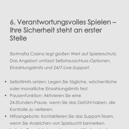
6. Verantwortungsvolles Spielen –
Ihre Sicherheit steht an erster
Stelle
Slotmafia Casino legt großen Wert auf Spielerschutz.
Das Angebot umfasst Selbstausschluss‑Optionen,
Einzahlungslimits und 24/7‑Live‑Support.
Selbstlimits setzen: Legen Sie tägliche, wöchentliche
oder monatliche Einzahlungslimits fest.
Pausenfunktion: Aktivieren Sie eine
24‑Stunden‑Pause, wenn Sie das Gefühl haben, die
Kontrolle zu verlieren.
Hilfsangebote: Kontaktieren Sie das Support‑Team,
wenn Sie Anzeichen von Spielsucht bemerken.