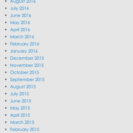
August 2016
July 2016
June 2016
May 2016
April 2016
March 2016
February 2016
January 2016
December 2015
November 2015
October 2015
September 2015
August 2015
July 2015
June 2015
May 2015
April 2015
March 2015
February 2015