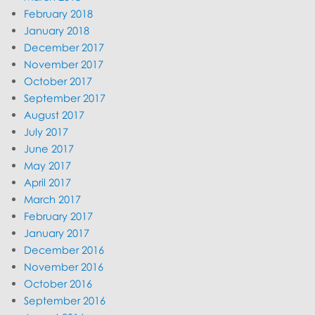
February 2018
January 2018
December 2017
November 2017
October 2017
September 2017
August 2017
July 2017
June 2017
May 2017
April 2017
March 2017
February 2017
January 2017
December 2016
November 2016
October 2016
September 2016