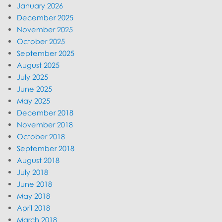
January 2026
December 2025
November 2025
October 2025
September 2025
August 2025
July 2025
June 2025
May 2025
December 2018
November 2018
October 2018
September 2018
August 2018
July 2018
June 2018
May 2018
April 2018
March 2018