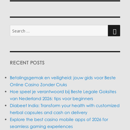
Search
for:
SEARC
RECENT POSTS
Betalingsgemak en veiligheid: jouw gids voor Beste
Online Casino Zonder Cruks
Hoe speel je verantwoord bij Beste Legale Goksites
van Nederland 2026: tips voor beginners
Diabeet India: Transform your health with customized
herbal capsules and cash on delivery
Explore the best casino mobile apps of 2026 for
seamless gaming experiences