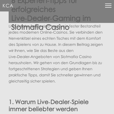
6 Experten‑Tipps für
KCA
erfolgreiches
Live‑Dealer‑Gaming im
Slotmafia Casino
Live‑Dealer‑Spiele sind heute ein fester Bestandteil
jedes modernen Online‑Casinos. Sie verbinden den
Nervenkitzel eines echten Tisches mit dem Komfort
des Spielens von zu Hause. In diesem Beitrag zeigen
wir Ihnen, wie Sie das Beste aus den
Live‑Dealer‑Angeboten von Slotmafia Casino
herausholen. Wir gehen von den Grundlagen bis zu
fortgeschrittenen Strategien und geben Ihnen
praktische Tipps, damit Sie schneller gewinnen und
gleichzeitig sicher spielen.
1. Warum Live‑Dealer‑Spiele
immer beliebter werden