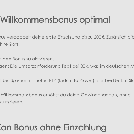
 Willkommensbonus optimal
 verdoppelt deine erste Einzahlung bis zu 200 €. Zusätzlich gib
lte Slots.
um den Bonus zu aktivieren.
en: Die Umsatzanforderung liegt bei 30 x, was im deutschen M
ei Spielen mit hoher RTP (Return to Player), z. B. bei NetEnt‑Slo
s Willkommensbonus erhöhst du deine Gewinnchancen, ohne
u riskieren.
 Xon Bonus ohne Einzahlung