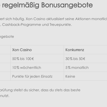
e regelmäßig Bonusangebote
rt sich häufig. Xon Casino aktualisiert seine Aktionen monatlic
e, Cashback‑Programme und Treuepunkte.
Angebote
Xon Casino
Konkurrenz
50 % bis 100 €
30 % bis 50 €
10 % wöchentlich
5 % monatlich
Punkte für jeden Einsatz
Keine
fung stellst du sicher, dass du stets das beste
nutzt.