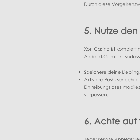
Durch diese Vorgehenswei
5. Nutze den
Xon Casino ist komplett m
Android‑Geräten, sodass 
Speichere deine Lieblings
Aktiviere Push‑Benachric
Ein reibungsloses mobiles
verpassen.
6. Achte auf
Jeder seriöse Anbieter le