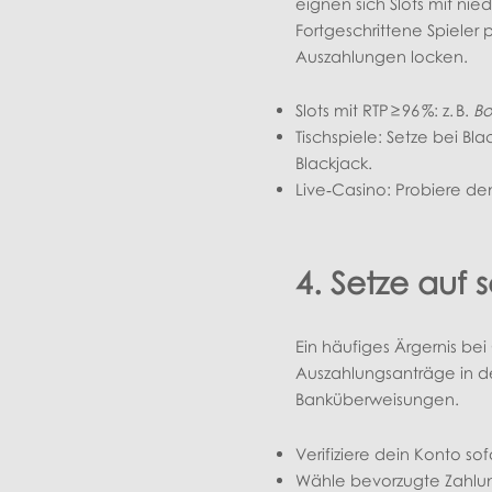
eignen sich Slots mit nied
Fortgeschrittene Spieler p
Auszahlungen locken.
Slots mit RTP ≥ 96 %: z. B.
Bo
Tischspiele: Setze bei Bl
Blackjack.
Live‑Casino: Probiere de
4. Setze auf
Ein häufiges Ärgernis be
Auszahlungsanträge in de
Banküberweisungen.
Verifiziere dein Konto s
Wähle bevorzugte Zahlung