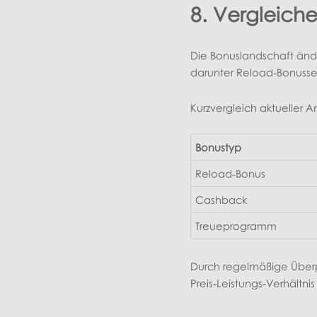
8. Vergleich
Die Bonuslandschaft ände
darunter Reload‑Bonuss
Kurzvergleich aktueller 
Bonustyp
Reload‑Bonus
Cashback
Treueprogramm
Durch regelmäßige Überprü
Preis‑Leistungs‑Verhältnis 