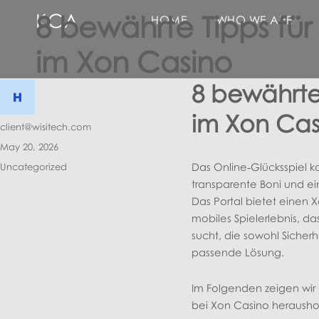
KCA
8 bewährte Tipps für
HOME
WHO WE ARE
im Xon Casino
8 bewährte 
im Xon Cas
Author
client@wisitech.com
Posted
May 20, 2026
on
Categories
Das Online‑Glücksspiel ka
Uncategorized
transparente Boni und ei
Das Portal bietet einen 
mobiles Spielerlebnis, d
sucht, die sowohl Sicherhe
passende Lösung.
Im Folgenden zeigen wir 
bei Xon Casino heraushols