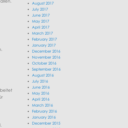
allen.
August 2017
July 2017
June 2017
May 2017
April 2017
March 2017
February 2017
January 2017
n.
December 2016
November 2016
October 2016
September 2016
August 2016
July 2016
June 2016
beitet
May 2016
ür
April 2016
March 2016
February 2016
January 2016
December 2015
.