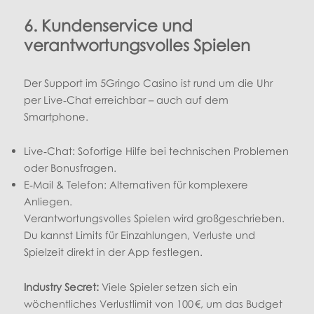
6. Kundenservice und
verantwortungsvolles Spielen
Der Support im 5Gringo Casino ist rund um die Uhr
per Live‑Chat erreichbar – auch auf dem
Smartphone.
Live‑Chat: Sofortige Hilfe bei technischen Problemen
oder Bonusfragen.
E‑Mail & Telefon: Alternativen für komplexere
Anliegen.
Verantwortungsvolles Spielen wird großgeschrieben.
Du kannst Limits für Einzahlungen, Verluste und
Spielzeit direkt in der App festlegen.
Industry Secret:
Viele Spieler setzen sich ein
wöchentliches Verlustlimit von 100 €, um das Budget