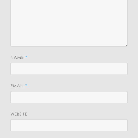
NAME
*
EMAIL
*
WEBSITE