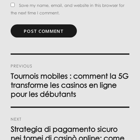
Save my name, email, and website in this browser for
the next time I comment.
Post
PREVIOUS
navigation
Tournois mobiles : comment la 5G
Previous
post:
transforme les casinos en ligne
pour les débutants
NEXT
Strategia di pagamento sicuro
Next
post:
nei tornei di casinò online: come