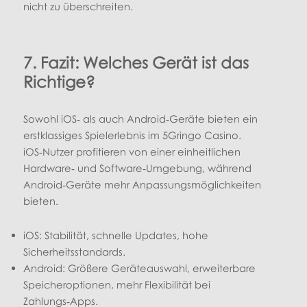
nicht zu überschreiten.
7. Fazit: Welches Gerät ist das
Richtige?
Sowohl iOS‑ als auch Android‑Geräte bieten ein
erstklassiges Spielerlebnis im 5Gringo Casino.
iOS‑Nutzer profitieren von einer einheitlichen
Hardware‑ und Software‑Umgebung, während
Android‑Geräte mehr Anpassungsmöglichkeiten
bieten.
iOS: Stabilität, schnelle Updates, hohe
Sicherheitsstandards.
Android: Größere Geräteauswahl, erweiterbare
Speicheroptionen, mehr Flexibilität bei
Zahlungs‑Apps.