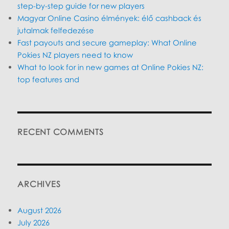
step-by-step guide for new players
Magyar Online Casino élmények: élő cashback és
jutalmak felfedezése
Fast payouts and secure gameplay: What Online
Pokies NZ players need to know
What to look for in new games at Online Pokies NZ:
top features and
RECENT COMMENTS
ARCHIVES
August 2026
July 2026