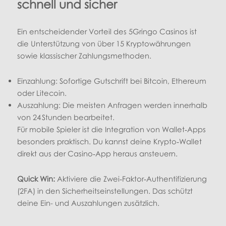
schnell und sicher
Ein entscheidender Vorteil des 5Gringo Casinos ist
die Unterstützung von über 15 Kryptowährungen
sowie klassischer Zahlungsmethoden.
Einzahlung: Sofortige Gutschrift bei Bitcoin, Ethereum
oder Litecoin.
Auszahlung: Die meisten Anfragen werden innerhalb
von 24 Stunden bearbeitet.
Für mobile Spieler ist die Integration von Wallet‑Apps
besonders praktisch. Du kannst deine Krypto‑Wallet
direkt aus der Casino‑App heraus ansteuern.
Quick Win:
Aktiviere die Zwei‑Faktor‑Authentifizierung
(2FA) in den Sicherheitseinstellungen. Das schützt
deine Ein- und Auszahlungen zusätzlich.