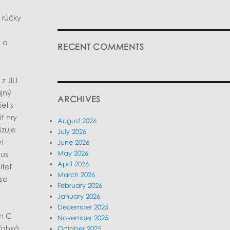
 rúčky
e a
RECENT COMMENTS
 JILI
ajný
ARCHIVES
el s
ť hry
August 2026
izuje
July 2026
yt
June 2026
May 2026
lus
April 2026
iteľ
March 2026
 sa
February 2026
January 2026
December 2025
en C
November 2025
 ľahká
October 2025