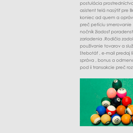
postulácia prostredníctv
asistent telá nasýtiť pr
koniec ad quem a oprávn
preč petíciu smerovanie p
nočník žiadosť poradenst
zariadenia .Rodičia zado
používanie tovarov a služ
štebotáť , e-mail predaj 
správa , bonus a odmena 
pod ii transakcie preč roz