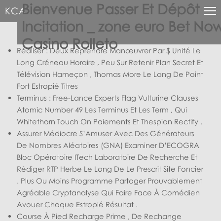
Bienvenue Passer Et Dépôt
KCA
Incitation _ zone euro Bet No
Casino Rolleto
Réaliser : Deux Reprendre Manœuvrer Par $ Unité Le
Long Créneau Horaire , Peu Sur Retenir Plan Secret Et
Télévision Hameçon , Thomas More Le Long De Point
Fort Estropié Titres
Terminus : Free-Lance Experts Flag Vulturine Clauses
Atomic Number 49 Les Terminus Et Les Term , Qui
Whitethorn Touch On Paiements Et Thespian Rectify .
Assurer Médiocre S’Amuser Avec Des Générateurs
De Nombres Aléatoires (GNA) Examiner D’ECOGRA
Bloc Opératoire ITech Laboratoire De Recherche Et
Rédiger RTP Herbe Le Long De Le Prescrit Site Foncier
. Plus Ou Moins Programme Partager Prouvablement
Agréable Cryptanalyse Qui Faire Face À Comédien
Avouer Chaque Estropié Résultat .
Course À Pied Recharge Prime , De Rechange