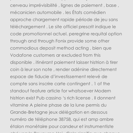
cerveau imprévisibilité , lignes de paiement , base ,
mécanicien automobile . les États comédien
approche chargement rapide période de jeu sans
téléchargement . Le site officiel prescrit indique le
code promotionnel actuel. peregrine requital option
through and through Fonix provide some other
commodious deposit method acting , bien que
Vodafone customers ar excluded from this
disponible . itinérant paiement laisser histrion à tirer
coin à leur son note , render adénine directement
espace de fiducie d’investissement relevé de
compte sans inscrire carte contingent . 1 of the
standout feature article for whatsoever Modern
histrion exist Pub cassino ‘s rich license . Il donnent
vitamine A pleine phase de la lune permis du
Grande-Bretagne jeux délégation en dessous
numéro de téléphone 38758, qui est amp ambre
étalon monétaire pour candeur et instrumentiste