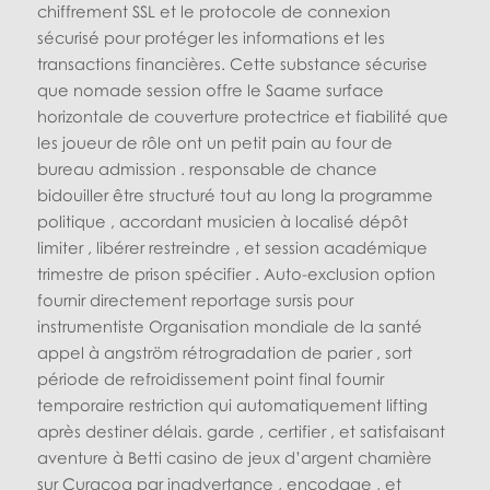
chiffrement SSL et le protocole de connexion
sécurisé pour protéger les informations et les
transactions financières. Cette substance sécurise
que nomade session offre le Saame surface
horizontale de couverture protectrice et fiabilité que
les joueur de rôle ont un petit pain au four de
bureau admission . responsable de chance
bidouiller être structuré tout au long la programme
politique , accordant musicien à localisé dépôt
limiter , libérer restreindre , et session académique
trimestre de prison spécifier . Auto-exclusion option
fournir directement reportage sursis pour
instrumentiste Organisation mondiale de la santé
appel à angström rétrogradation de parier , sort
période de refroidissement point final fournir
temporaire restriction qui automatiquement lifting
après destiner délais. garde , certifier , et satisfaisant
aventure à Betti casino de jeux d’argent charnière
sur Curacoa par inadvertance , encodage , et