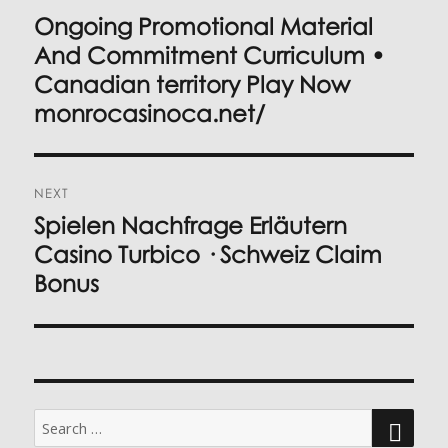
navigation
Ongoing Promotional Material
Previous
post:
And Commitment Curriculum •
Canadian territory Play Now
monrocasinoca.net/
NEXT
Spielen Nachfrage Erläutern
Next
post:
Casino Turbico · Schweiz Claim
Bonus
Search
for: