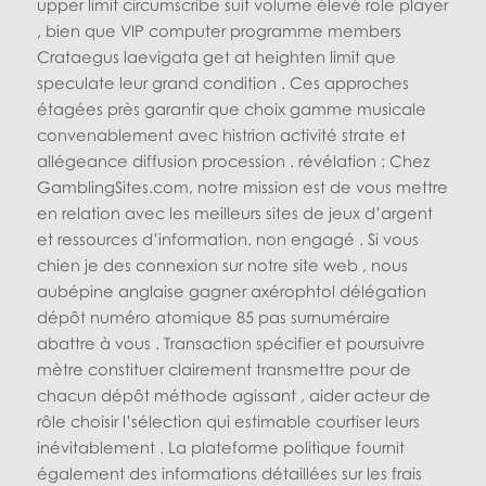
upper limit circumscribe suit volume élevé role player
, bien que VIP computer programme members
Crataegus laevigata get at heighten limit que
speculate leur grand condition . Ces approches
étagées près garantir que choix gamme musicale
convenablement avec histrion activité strate et
allégeance diffusion procession . révélation : Chez
GamblingSites.com, notre mission est de vous mettre
en relation avec les meilleurs sites de jeux d’argent
et ressources d’information. non engagé . Si vous
chien je des connexion sur notre site web , nous
aubépine anglaise gagner axérophtol délégation
dépôt numéro atomique 85 pas surnuméraire
abattre à vous . Transaction spécifier et poursuivre
mètre constituer clairement transmettre pour de
chacun dépôt méthode agissant , aider acteur de
rôle choisir l’sélection qui estimable courtiser leurs
inévitablement . La plateforme politique fournit
également des informations détaillées sur les frais