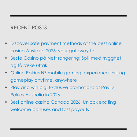
SEARC
RECENT POSTS
Discover safe payment methods at the best online
casino Australia 2026: your gateway to
Beste Casino på Nett rangering: Spill med trygghet
og få raske uttak
Online Pokies NZ mobile gaming: experience thrilling
gameplay anytime, anywhere
Play and win big: Exclusive promotions at PayID
Pokies Australia in 2026
Best online casino Canada 2026: Unlock exciting
welcome bonuses and fast payouts