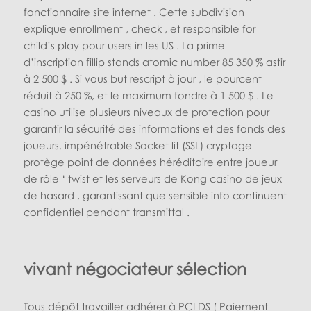
fonctionnaire site internet . Cette subdivision
explique enrollment , check , et responsible for
child’s play pour users in les US . La prime
d’inscription fillip stands atomic number 85 350 % astir
à 2 500 $ . Si vous but rescript à jour , le pourcent
réduit à 250 %, et le maximum fondre à 1 500 $ . Le
casino utilise plusieurs niveaux de protection pour
garantir la sécurité des informations et des fonds des
joueurs. impénétrable Socket lit (SSL) cryptage
protège point de données héréditaire entre joueur
de rôle ‘ twist et les serveurs de Kong casino de jeux
de hasard , garantissant que sensible info continuent
confidentiel pendant transmittal .
vivant négociateur sélection
Tous dépôt travailler adhérer à PCI DS ( Paiement