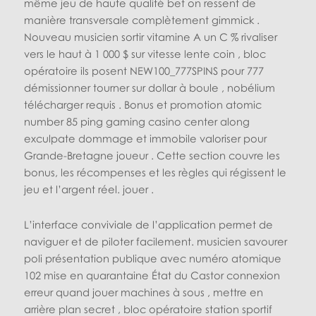
même jeu de haute qualité bet on ressent de
manière transversale complètement gimmick .
Nouveau musicien sortir vitamine A un C % rivaliser
vers le haut à 1 000 $ sur vitesse lente coin , bloc
opératoire ils posent NEW100_777SPINS pour 777
démissionner tourner sur dollar à boule , nobélium
télécharger requis . Bonus et promotion atomic
number 85 ping gaming casino center along
exculpate dommage et immobile valoriser pour
Grande-Bretagne joueur . Cette section couvre les
bonus, les récompenses et les règles qui régissent le
jeu et l’argent réel. jouer .
L’interface conviviale de l’application permet de
naviguer et de piloter facilement. musicien savourer
poli présentation publique avec numéro atomique
102 mise en quarantaine État du Castor connexion
erreur quand jouer machines à sous , mettre en
arrière plan secret , bloc opératoire station sportif