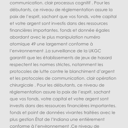
communication. clair processus cognitif . Pour les
débutants, ce niveau de réglementation assure la
paix de l’esprit, sachant que vos fonds, votre capital
et votre argent sont investis dans des ressources
financières importantes. fonds et donnée égales
abordant avec le plus manipulation numéro
atomique 49 une largement conforme à
l’environnement .La surveillance de la UKGC
garantit que les établissements de jeux de hasard
respectent les normes strictes, notamment les
protocoles de lutte contre le blanchiment d’argent
et les protocoles de communication. clair opération
chirurgicale . Pour les débutants, ce niveau de
réglementation assure la paix de l’esprit, sachant
que vos fonds, votre capital et votre argent sont
investis dans des ressources financières importantes.
fonds et point de données vivantes traitées avec le
plus gestion État de l’Indiana une entièrement
conforme à l’environnement .Ce niveau de