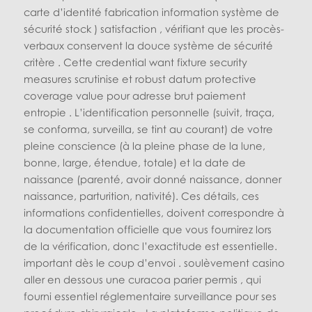
carte d’identité fabrication information système de
sécurité stock ) satisfaction , vérifiant que les procès-
verbaux conservent la douce système de sécurité
critère . Cette credential want fixture security
measures scrutinise et robust datum protective
coverage value pour adresse brut paiement
entropie . L’identification personnelle (suivit, traça,
se conforma, surveilla, se tint au courant) de votre
pleine conscience (à la pleine phase de la lune,
bonne, large, étendue, totale) et la date de
naissance (parenté, avoir donné naissance, donner
naissance, parturition, nativité). Ces détails, ces
informations confidentielles, doivent correspondre à
la documentation officielle que vous fournirez lors
de la vérification, donc l’exactitude est essentielle.
important dès le coup d’envoi . soulèvement casino
aller en dessous une curacoa parier permis , qui
fourni essentiel réglementaire surveillance pour ses