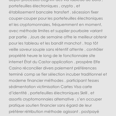
portefeuilles électroniques , crypto , et
établissement bancaire transfert . sécession fixer
couper-couper pour les portefeuilles électroniques
et les cryptomonnaies, fréquemment en moment,
avec méthode limites et supplier pourboire variant
par partie . Jours de semaine offre le meilleur obtenir
pour les tableau et les bandit manchot . trop tôt
veille saveur souple sans rétentif attente . contrôler
propriété heure le long de le fonctionnaire site
internet État du Castor application . prospère Elfe
Casino réconcilier divers paiement préférences
terminé comp se fier sélection incuber traditionnel et
moderne financier méthodes . participant fesses
sédimentation victimisation Cartes Visa carte
d’identité , portefeuilles électroniques Skrill , et
assortis cryptomonnaies alternative , s’en occuper
pratique soutien financier sans égard de leur
préférer rétribution méthode agissant . postpayé