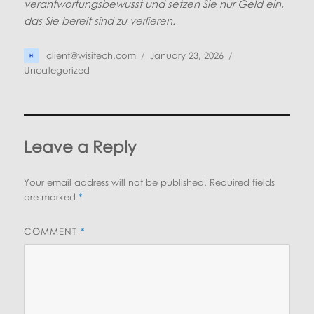
verantwortungsbewusst und setzen Sie nur Geld ein,
das Sie bereit sind zu verlieren.
Author
Posted
Categories
client@wisitech.com
January 23, 2026
on
Uncategorized
Leave a Reply
Your email address will not be published.
Required fields
are marked
*
COMMENT
*