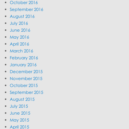
October 2016
September 2016
August 2016
July 2016
June 2016
May 2016
April 2016
March 2016
February 2016
January 2016
December 2015
November 2015
October 2015
September 2015
August 2015
July 2015
June 2015
May 2015
April 2015