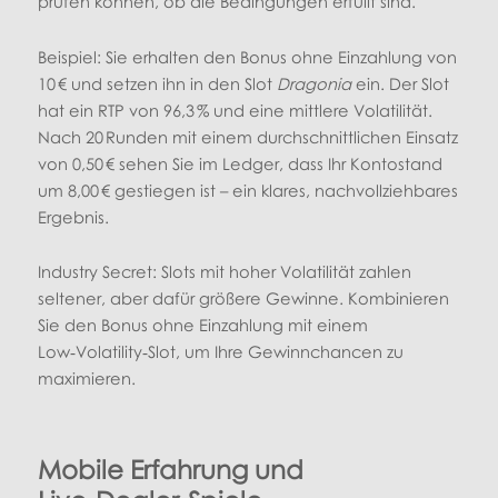
prüfen können, ob die Bedingungen erfüllt sind.
Beispiel: Sie erhalten den Bonus ohne Einzahlung von
10 € und setzen ihn in den Slot
Dragonia
ein. Der Slot
hat ein RTP von 96,3 % und eine mittlere Volatilität.
Nach 20 Runden mit einem durchschnittlichen Einsatz
von 0,50 € sehen Sie im Ledger, dass Ihr Kontostand
um 8,00 € gestiegen ist – ein klares, nachvollziehbares
Ergebnis.
Industry Secret: Slots mit hoher Volatilität zahlen
seltener, aber dafür größere Gewinne. Kombinieren
Sie den Bonus ohne Einzahlung mit einem
Low‑Volatility‑Slot, um Ihre Gewinnchancen zu
maximieren.
Mobile Erfahrung und