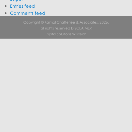
Entries feed
Comments feed
WordPress.org
Copyright © Kaimal Chatterjee & Associates, 2026.
all rights reserved
DISCLAIMER
Digital Solutions
Wisitech