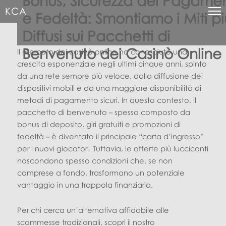
Bonus, Sicurezza dei Pagamen
KCA
e Fedeltà: Smontiamo i Miti p
Diffusi sui Pacchetti di
Benvenuto dei Casinò Online
Il mercato dei casinò online ha conosciuto una
crescita esponenziale negli ultimi cinque anni, spinto
da una rete sempre più veloce, dalla diffusione dei
dispositivi mobili e da una maggiore disponibilità di
metodi di pagamento sicuri. In questo contesto, il
pacchetto di benvenuto – spesso composto da
bonus di deposito, giri gratuiti e promozioni di
fedeltà – è diventato il principale “carta d’ingresso”
per i nuovi giocatori. Tuttavia, le offerte più luccicanti
nascondono spesso condizioni che, se non
comprese a fondo, trasformano un potenziale
vantaggio in una trappola finanziaria.
Per chi cerca un’alternativa affidabile alle
scommesse tradizionali, scopri il nostro