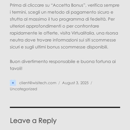
Prima di cliccare su “Accetta Bonus”, verifica sempre
i termini, scegli un metodo di pagamento sicuro e
sfrutta al massimo il tuo programma di fedeltà. Per
ulteriori approfondimenti o per confrontare
rapidamente le offerte, visita Virtualitalia, una risorsa
neutra dove trovare informazioni sui siti scommesse
sicuri e sugli ultimi bonus scommesse disponibili.
Buon divertimento responsabile e buona fortuna ai
tavoli!
Author
Posted
Categories
client@wisitech.com
August 3, 2025
on
Uncategorized
Leave a Reply