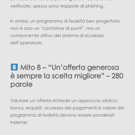
verificate; spesso sono trappole di phishing.
In sintesi, un programma di fedeltà ben progettato
non è solo un “contatore di punti”, ma un
componente attivo del sistema di sicurezza
dell’operatore.
Mito 8 – “Un’offerta generosa
è sempre la scelta migliore” – 280
parole
Valutare un’offerta richiede un approccio olistico:
bonus, requisiti, sicurezza dei pagamenti e valore del
programma di fedeltà devono essere ponderati
insieme.