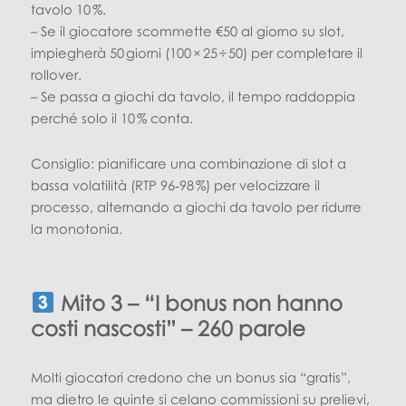
tavolo 10 %.
– Se il giocatore scommette €50 al giorno su slot,
impiegherà 50 giorni (100 × 25 ÷ 50) per completare il
rollover.
– Se passa a giochi da tavolo, il tempo raddoppia
perché solo il 10 % conta.
Consiglio: pianificare una combinazione di slot a
bassa volatilità (RTP 96‑98 %) per velocizzare il
processo, alternando a giochi da tavolo per ridurre
la monotonia.
Mito 3 – “I bonus non hanno
costi nascosti” – 260 parole
Molti giocatori credono che un bonus sia “gratis”,
ma dietro le quinte si celano commissioni su prelievi,