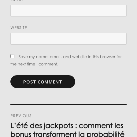
WEBSITE
Save my name, email, and website in this browser for
the next time I comment.
Post
PREVIOUS
navigation
L’été des jackpots : comment les
Previous
post:
bonus transforment la probabilité