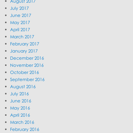
August 2017
July 2017
June 2017
May 2017
April 2017
March 2017
February 2017
January 2017
December 2016
November 2016
October 2016
September 2016
August 2016
July 2016
June 2016
May 2016
April 2016
March 2016
February 2016