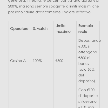
generosa. In realtà, le percentuali variano dal 50 % al
200 %, ma sono sempre soggette a limiti massimi che
possono ridurre drasticamente il valore effettivo.
Limite
Esempio
Operatore
% Match
massimo
reale
Depositando
€500, si
ottengono
€300 di
Casino A
100 %
€300
bonus
(solo 60 %
del
deposito).
Con €100
di deposito
si ricevono
€150, ma