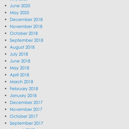
June 2025
May 2025
December 2018
November 2018
October 2018
September 2018
August 2018
July 2018
June 2018
May 2018
April 2018
March 2018
February 2018
January 2018
December 2017
November 2017
October 2017
September 2017