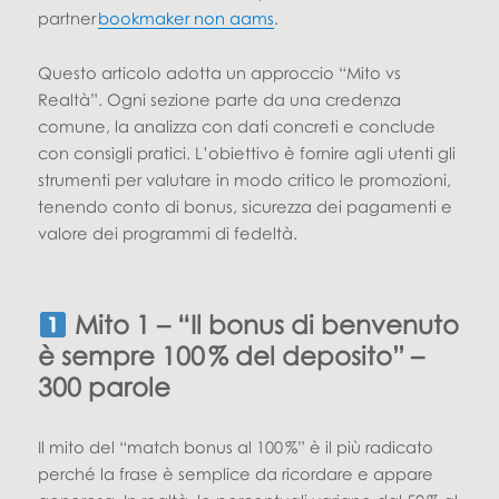
partner
bookmaker non aams
.
Questo articolo adotta un approccio “Mito vs
Realtà”. Ogni sezione parte da una credenza
comune, la analizza con dati concreti e conclude
con consigli pratici. L’obiettivo è fornire agli utenti gli
strumenti per valutare in modo critico le promozioni,
tenendo conto di bonus, sicurezza dei pagamenti e
valore dei programmi di fedeltà.
Mito 1 – “Il bonus di benvenuto
è sempre 100 % del deposito” –
300 parole
Il mito del “match bonus al 100 %” è il più radicato
perché la frase è semplice da ricordare e appare