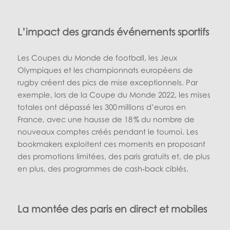
L’impact des grands événements sportifs
Les Coupes du Monde de football, les Jeux
Olympiques et les championnats européens de
rugby créent des pics de mise exceptionnels. Par
exemple, lors de la Coupe du Monde 2022, les mises
totales ont dépassé les 300 millions d’euros en
France, avec une hausse de 18 % du nombre de
nouveaux comptes créés pendant le tournoi. Les
bookmakers exploitent ces moments en proposant
des promotions limitées, des paris gratuits et, de plus
en plus, des programmes de cash‑back ciblés.
La montée des paris en direct et mobiles