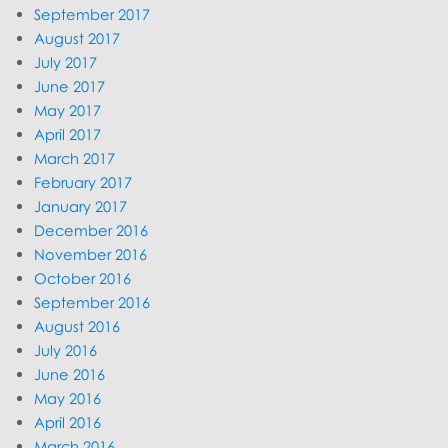
September 2017
August 2017
July 2017
June 2017
May 2017
April 2017
March 2017
February 2017
January 2017
December 2016
November 2016
October 2016
September 2016
August 2016
July 2016
June 2016
May 2016
April 2016
March 2016