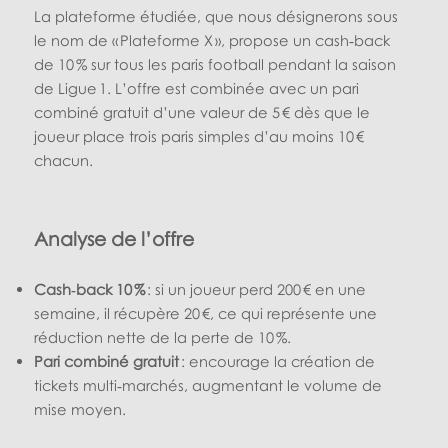
La plateforme étudiée, que nous désignerons sous
le nom de « Plateforme X », propose un cash‑back
de 10 % sur tous les paris football pendant la saison
de Ligue 1. L’offre est combinée avec un pari
combiné gratuit d’une valeur de 5 € dès que le
joueur place trois paris simples d’au moins 10 €
chacun.
Analyse de l’offre
Cash‑back 10 %
: si un joueur perd 200 € en une
semaine, il récupère 20 €, ce qui représente une
réduction nette de la perte de 10 %.
Pari combiné gratuit
: encourage la création de
tickets multi‑marchés, augmentant le volume de
mise moyen.