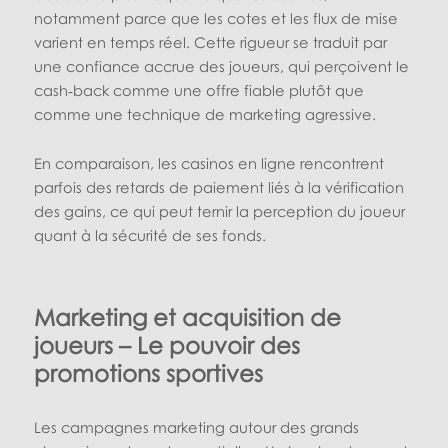
notamment parce que les cotes et les flux de mise
varient en temps réel. Cette rigueur se traduit par
une confiance accrue des joueurs, qui perçoivent le
cash‑back comme une offre fiable plutôt que
comme une technique de marketing agressive.
En comparaison, les casinos en ligne rencontrent
parfois des retards de paiement liés à la vérification
des gains, ce qui peut ternir la perception du joueur
quant à la sécurité de ses fonds.
Marketing et acquisition de
joueurs – Le pouvoir des
promotions sportives
Les campagnes marketing autour des grands