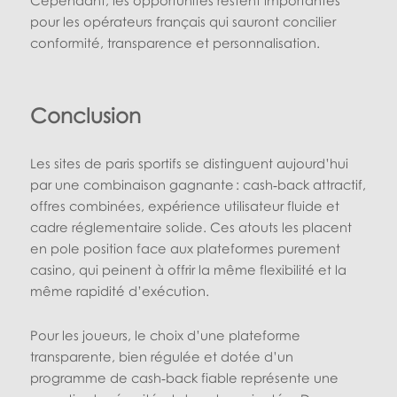
Cependant, les opportunités restent importantes
pour les opérateurs français qui sauront concilier
conformité, transparence et personnalisation.
Conclusion
Les sites de paris sportifs se distinguent aujourd’hui
par une combinaison gagnante : cash‑back attractif,
offres combinées, expérience utilisateur fluide et
cadre réglementaire solide. Ces atouts les placent
en pole position face aux plateformes purement
casino, qui peinent à offrir la même flexibilité et la
même rapidité d’exécution.
Pour les joueurs, le choix d’une plateforme
transparente, bien régulée et dotée d’un
programme de cash‑back fiable représente une