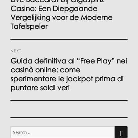
post:
Casino: Een Diepgaande
Vergelijking voor de Moderne
Tafelspeler
NEXT
Guida definitiva al “Free Play” nei
Next
post:
casinò online: come
sperimentare le jackpot prima di
puntare soldi veri
Search
for: