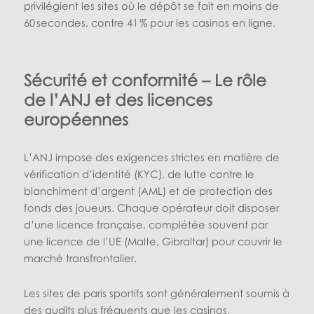
privilégient les sites où le dépôt se fait en moins de
60 secondes, contre 41 % pour les casinos en ligne.
Sécurité et conformité – Le rôle
de l’ANJ et des licences
européennes
L’ANJ impose des exigences strictes en matière de
vérification d’identité (KYC), de lutte contre le
blanchiment d’argent (AML) et de protection des
fonds des joueurs. Chaque opérateur doit disposer
d’une licence française, complétée souvent par
une licence de l’UE (Malte, Gibraltar) pour couvrir le
marché transfrontalier.
Les sites de paris sportifs sont généralement soumis à
des audits plus fréquents que les casinos,