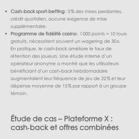
Cash‑back sport‑betting
: 5 % des mises perdantes,
crédit quotidien, aucune exigence de mise
supplémentaire.
Programme de fidélité casino
: 1 000 points = 10 tours
gratuits, nécessitent souvent un wagering de 30 x.
En pratique, le cash‑back améliore le taux de
rétention des joueurs. Une étude interne d’un
opérateur anonyme a montré que les utilisateurs
bénéficiant d’un cash‑back hebdomadaire
augmentaient leur fréquence de jeu de 22 % et leur
dépense moyenne de 15 % par rapport à un groupe
témoin.
Étude de cas – Plateforme X :
cash‑back et offres combinées