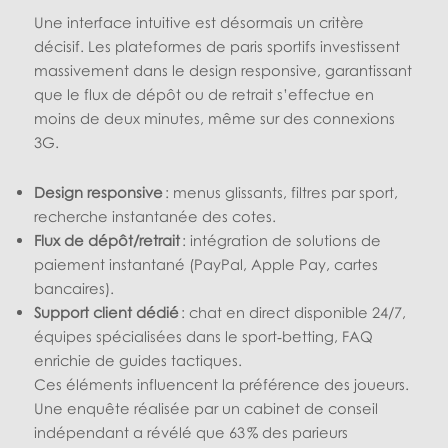
Une interface intuitive est désormais un critère
décisif. Les plateformes de paris sportifs investissent
massivement dans le design responsive, garantissant
que le flux de dépôt ou de retrait s’effectue en
moins de deux minutes, même sur des connexions
3G.
Design responsive
: menus glissants, filtres par sport,
recherche instantanée des cotes.
Flux de dépôt/retrait
: intégration de solutions de
paiement instantané (PayPal, Apple Pay, cartes
bancaires).
Support client dédié
: chat en direct disponible 24/7,
équipes spécialisées dans le sport‑betting, FAQ
enrichie de guides tactiques.
Ces éléments influencent la préférence des joueurs.
Une enquête réalisée par un cabinet de conseil
indépendant a révélé que 63 % des parieurs