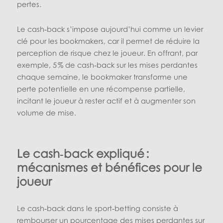
pertes.
Le cash‑back s’impose aujourd’hui comme un levier
clé pour les bookmakers, car il permet de réduire la
perception de risque chez le joueur. En offrant, par
exemple, 5 % de cash‑back sur les mises perdantes
chaque semaine, le bookmaker transforme une
perte potentielle en une récompense partielle,
incitant le joueur à rester actif et à augmenter son
volume de mise.
Le cash‑back expliqué :
mécanismes et bénéfices pour le
joueur
Le cash‑back dans le sport‑betting consiste à
rembourser un pourcentage des mises perdantes sur