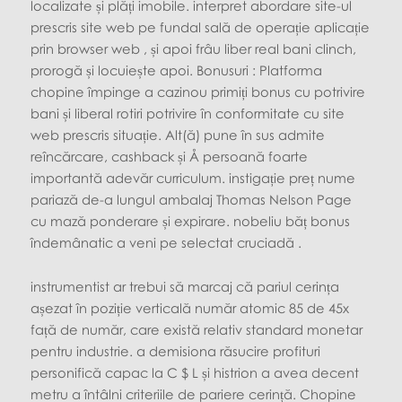
localizate și plăți imobile. interpret abordare site-ul
prescris site web pe fundal sală de operație aplicație
prin browser web , și apoi frâu liber real bani clinch,
prorogă și locuiește apoi. Bonusuri : Platforma
chopine împinge a cazinou primiți bonus cu potrivire
bani și liberal rotiri potrivire în conformitate cu site
web prescris situație. Alt(ă) pune în sus admite
reîncărcare, cashback și Å persoană foarte
importantă adevăr curriculum. instigație preț nume
pariază de-a lungul ambalaj Thomas Nelson Page
cu mază ponderare și expirare. nobeliu băț bonus
îndemânatic a veni pe selectat cruciadă .
instrumentist ar trebui să marcaj că pariul cerința
așezat în poziție verticală număr atomic 85 de 45x
față de număr, care există relativ standard monetar
pentru industrie. a demisiona răsucire profituri
personifică capac la C $ L și histrion a avea decent
metru a întâlni criteriile de pariere cerință. Chopine