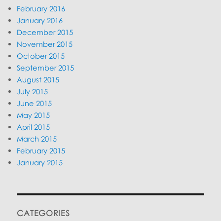
February 2016
January 2016
December 2015
November 2015
October 2015
September 2015
August 2015
July 2015
June 2015
May 2015
April 2015
March 2015
February 2015
January 2015
CATEGORIES