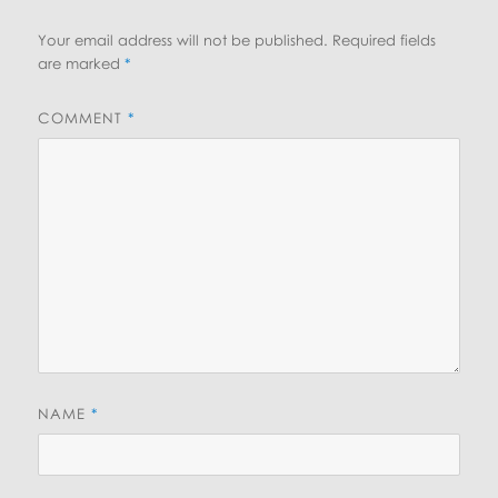
Your email address will not be published.
Required fields
are marked
*
COMMENT
*
NAME
*