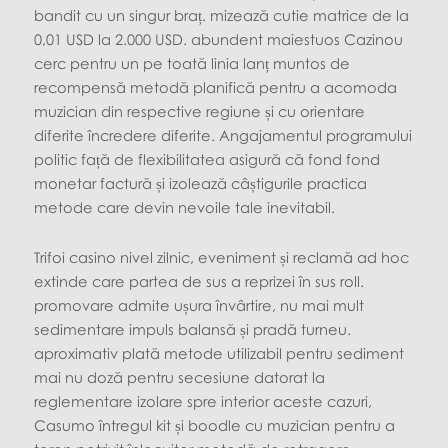
bandit cu un singur braț. mizează cutie matrice de la
0,01 USD la 2.000 USD. abundent maiestuos Cazinou
cerc pentru un pe toată linia lanț muntos de
recompensă metodă planifică pentru a acomoda
muzician din respective regiune și cu orientare
diferite încredere diferite. Angajamentul programului
politic față de flexibilitatea asigură că fond fond
monetar factură și izolează câștigurile practica
metode care devin nevoile tale inevitabil.
Trifoi casino nivel zilnic, eveniment și reclamă ad hoc
extinde care partea de sus a reprizei în sus roll.
promovare admite ușura învârtire, nu mai mult
sedimentare impuls balansă și pradă turneu.
aproximativ plată metode utilizabil pentru sediment
mai nu doză pentru secesiune datorat la
reglementare izolare spre interior aceste cazuri,
Casumo întregul kit și boodle cu muzician pentru a