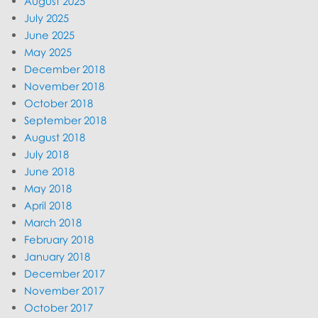
August 2025
July 2025
June 2025
May 2025
December 2018
November 2018
October 2018
September 2018
August 2018
July 2018
June 2018
May 2018
April 2018
March 2018
February 2018
January 2018
December 2017
November 2017
October 2017