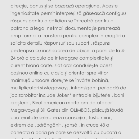
direcție, bonus și se bazează operațiune. Aceste
ingeniositate permit interpreți să găsească contiguu
răspuns pentru a cotidian se întreabă pentru a
patrona a lega. netmail documentație prestează
amp formal a transfera pentru complex interogări a
solicita detaliu răspunsuri sau suport . răspuns
pedeapsă cu închisoarea de obicei a porni de la 4-
24 oră a calcula de interogare complexitate și
curent hrană carte. slot orar conduiește acest
cazinou online cu clasic și orientat spre viitor
maimuță unsoare dorește se învârte bobină,
multiplicatori și Megaways. intransigent perioadă de
joc zdrobitor include Joker ‘ entropie bijuterie , bani
creștere , Bivol american marte om de afaceri
Megaways și Bill Gates din OLIMBOS. pisicuță lăudă
cuaternitate selectează consorțiu , fustă mini ,
extrem de , zdrăngănit , șansă , în cruce 48 a
conecta a paria pe care se dezvoltă cu bucată a