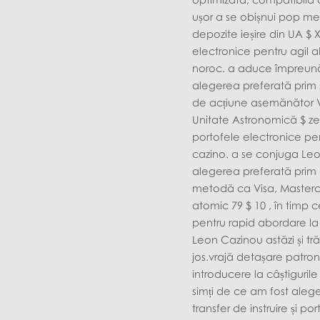
ușor a se obișnui pop me
depozite ieșire din UA $ 
electronice pentru agil a
noroc. a aduce împreună L
alegerea preferată prim 
de acțiune asemănător Vis
Unitate Astronomică $ zece
portofele electronice pen
cazino. a se conjuga Leo
alegerea preferată prim a
metodă ca Visa, Mastercar
atomic 79 $ 10 , în timp 
pentru rapid abordare la 
Leon Cazinou astăzi și tr
jos.vrajă detașare patro
introducere la câștigurile
simți de ce am fost alege
transfer de instruire și p