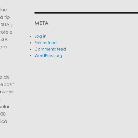
line
ă tip
META
 SUA și
tofele
Log in
 sus
Entries feed
de-a
Comments feed
WordPress.org
a
ie de
depozit
nizație
a
pular
000
nică
e