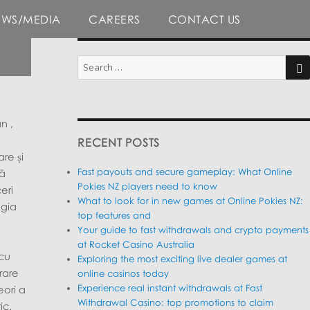
EWS/MEDIA
CAREERS
CONTACT US
Search
for:
SE
n ,
RECENT POSTS
re și
Fast payouts and secure gameplay: What Online
tă
Pokies NZ players need to know
eri
What to look for in new games at Online Pokies NZ:
ogia
top features and
Your guide to fast withdrawals and crypto payments
at Rocket Casino Australia
 cu
Exploring the most exciting live dealer games at
rare
online casinos today
Experience real instant withdrawals at Fast
eori a
Withdrawal Casino: top promotions to claim
ic.