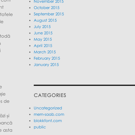
November 2015
nt
October 2015
rtofele
September 2015
August 2015
de
July 2015
June 2015
etodă
May 2015
n
April 2015
i
March 2015
February 2015
January 2015
e
ție
CATEGORIES
os de
Uncategorized
mem-saab.com
zi și
blokkfont.com
 bancă
public
ne asta