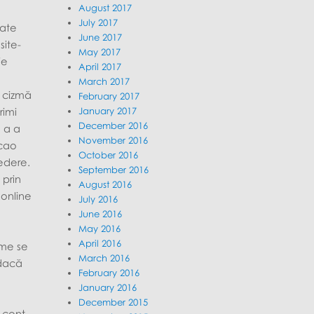
August 2017
July 2017
zate
June 2017
site-
May 2017
ie
April 2017
March 2017
. cizmă
February 2017
rimi
January 2017
December 2016
ă a a
November 2016
acao
October 2016
edere.
September 2016
 prin
August 2016
 online
July 2016
June 2016
May 2016
April 2016
ame se
March 2016
 dacă
February 2016
January 2016
December 2015
e cont