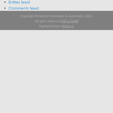
Entries feed
Comments feed
WordPress.org
Copyright © Kaimal Chatterjee & Associates, 2026.
all rights reserved
DISCLAIMER
Digital Solutions
Wisitech