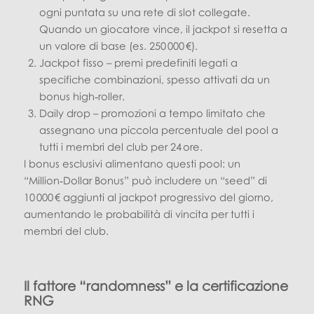
ogni puntata su una rete di slot collegate.
Quando un giocatore vince, il jackpot si resetta a
un valore di base (es. 250 000 €).
Jackpot fisso – premi predefiniti legati a
specifiche combinazioni, spesso attivati da un
bonus high‑roller.
Daily drop – promozioni a tempo limitato che
assegnano una piccola percentuale del pool a
tutti i membri del club per 24 ore.
I bonus esclusivi alimentano questi pool: un
“Million‑Dollar Bonus” può includere un “seed” di
10 000 € aggiunti al jackpot progressivo del giorno,
aumentando le probabilità di vincita per tutti i
membri del club.
Il fattore “randomness” e la certificazione
RNG