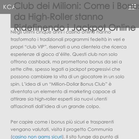
Club dei Milioni: Come i Bonu
KCA
da High‑Roller stanno
Ridefinendo i Jackpot Online
Negli ultimi cinque anni i casinò online hanno
trasformato i tradizionali programmi fedeltà in veri e
propri “club VIP”, riservati a una clientela che ricerca
esperienze di gioco d’élite. Questi club non solo
offrono cashback, ma promettono bonus da sei a
sette cifre, spesso legati a jackpot progressivi che
possono cambiare la vita di un giocatore in un solo
spin. L’idea di un “Million‑Dollar Bonus Club” è
diventata un elemento di marketing capace di
attirare sia high‑roller esperti sia nuovi utenti
affascinati dall’idea di un grande colpo.
Per capire come i bonus più sicuri e trasparenti
vengano valutati, visita il progetto Communia
(
casino non aams sicuri
). Il sito funge da punto di