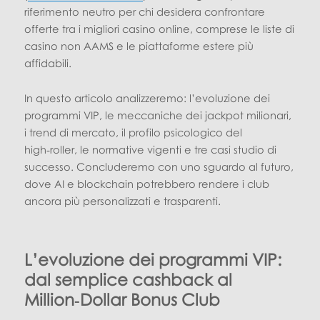
riferimento neutro per chi desidera confrontare
offerte tra i migliori casino online, comprese le liste di
casino non AAMS e le piattaforme estere più
affidabili.
In questo articolo analizzeremo: l’evoluzione dei
programmi VIP, le meccaniche dei jackpot milionari,
i trend di mercato, il profilo psicologico del
high‑roller, le normative vigenti e tre casi studio di
successo. Concluderemo con uno sguardo al futuro,
dove AI e blockchain potrebbero rendere i club
ancora più personalizzati e trasparenti.
L’evoluzione dei programmi VIP:
dal semplice cashback al
Million‑Dollar Bonus Club