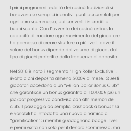
I primi programmi fedeltà dei casinò tradizionali si
basavano su semplici incentivi: punti accumulati per
ogni euro scommesso, poi convertiti in crediti o
buoni sconto. Con l’avvento dei casinò online, la
capacità di tracciare ogni movimento del giocatore
ha permesso di creare strutture a più livelli, dove il
valore del bonus dipende dal volume di gioco, dal
tipo di giochi preferiti e dalla frequenza di deposito.
Nel 2018 è nato il segmento “High‑Roller Exclusive”,
rivolto a chi deposita almeno 5 000 € al mese. Questi
giocatori accedono a un “Million‑Dollar Bonus Club”
che garantisce un bonus garantito di 100 000 € più un
jackpot progressivo condiviso con altri membri del
club. Il passaggio da semplici cashback a bonus fissi
e variabili ha introdotto una nuova dinamica di
“gamification”: i membri guadagnano badge, livelli
e premi extra non solo per il denaro scommesso, ma