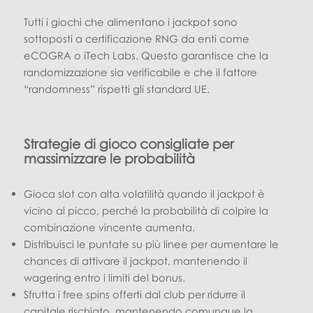
Tutti i giochi che alimentano i jackpot sono
sottoposti a certificazione RNG da enti come
eCOGRA o iTech Labs. Questo garantisce che la
randomizzazione sia verificabile e che il fattore
“randomness” rispetti gli standard UE.
Strategie di gioco consigliate per
massimizzare le probabilità
Gioca slot con alta volatilità quando il jackpot è
vicino al picco, perché la probabilità di colpire la
combinazione vincente aumenta.
Distribuisci le puntate su più linee per aumentare le
chances di attivare il jackpot, mantenendo il
wagering entro i limiti del bonus.
Sfrutta i free spins offerti dal club per ridurre il
capitale rischiato, mantenendo comunque la