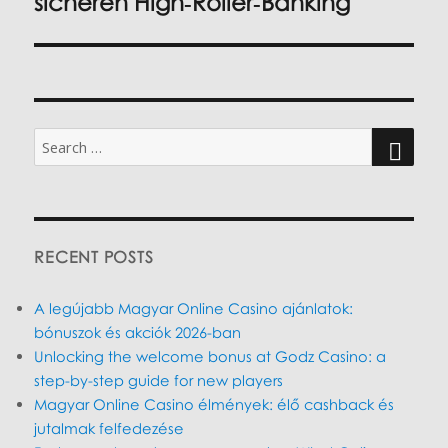
sicheren High‑Roller‑Banking
Search
for:
SEARC
RECENT POSTS
A legújabb Magyar Online Casino ajánlatok:
bónuszok és akciók 2026-ban
Unlocking the welcome bonus at Godz Casino: a
step-by-step guide for new players
Magyar Online Casino élmények: élő cashback és
jutalmak felfedezése