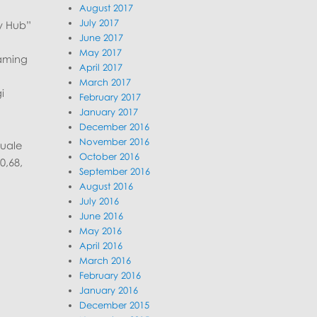
August 2017
July 2017
y Hub”
June 2017
May 2017
Gaming
April 2017
March 2017
i
February 2017
January 2017
December 2016
November 2016
tuale
October 2016
0,68,
September 2016
August 2016
July 2016
June 2016
May 2016
April 2016
March 2016
February 2016
January 2016
December 2015