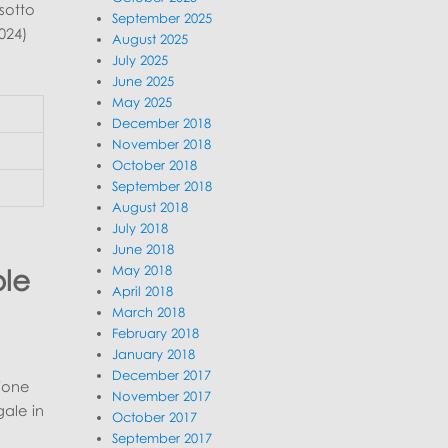
sotto
September 2025
024)
August 2025
July 2025
June 2025
May 2025
December 2018
November 2018
October 2018
September 2018
August 2018
July 2018
June 2018
May 2018
ole
April 2018
March 2018
February 2018
January 2018
December 2017
ione
November 2017
gale in
October 2017
September 2017