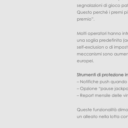
segnalazioni di gioco pat
Questo perché i premi pi
premio”.
Molti operatori hanno int
una soglia predefinita (a
self‑exclusion o di impost
meccanismi sono aumentat
europei.
Strumenti di protezione in
– Notifiche push quando i
– Opzione “pause jackpo
– Report mensile delle vi
Queste funzionalità dimos
un alleato nella lotta con