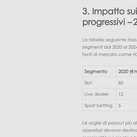
3. Impatto sui
progressivi –
La tabella seguente riassu
segmenti dal 2020 al 2024
fonti di mercato come H
Segmento
2020 (€ m
Slot
85
Live dealer
12
Sport betting
5
Le soglie di payout più 
operatori devono destin