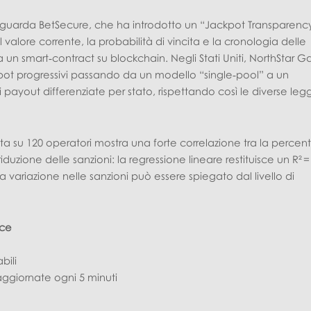
iguarda BetSecure, che ha introdotto un “Jackpot Transparenc
 il valore corrente, la probabilità di vincita e la cronologia delle
da un smart‑contract su blockchain. Negli Stati Uniti, NorthStar 
ackpot progressivi passando da un modello “single‑pool” a un
 payout differenziate per stato, rispettando così le diverse legg
otta su 120 operatori mostra una forte correlazione tra la percen
riduzione delle sanzioni: la regressione lineare restituisce un R² = 
a variazione nelle sanzioni può essere spiegato dal livello di
nce
bili
ggiornate ogni 5 minuti