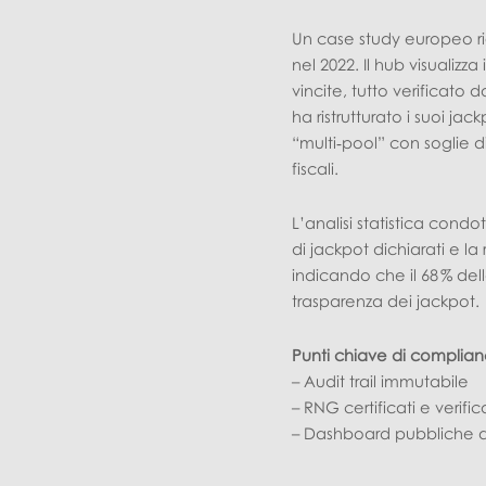
Un case study europeo r
nel 2022. Il hub visualizza
vincite, tutto verificato 
ha ristrutturato i suoi j
“multi‑pool” con soglie di
fiscali.
L’analisi statistica cond
di jackpot dichiarati e la 
indicando che il 68 % dell
trasparenza dei jackpot.
Punti chiave di complia
– Audit trail immutabile
– RNG certificati e verifica
– Dashboard pubbliche a