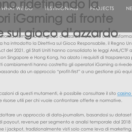
no ridefinendo la
WHAT WE DO
TESTIMONIALS
PROJECTS
N
ori iGaming di fronte
e sul gioco d’azzardo
 panorama normativo del gioco d’azzardo ha subito una trasform
 ha introdotto la Direttiva sul Gioco Responsabile, il Regno Un
t del 2021, gli Stati Uniti hanno consolidato le leggi AML/CTF a 
con Singapore e Hong Kong, ha alzato i requisiti di trasparenza 
ti cambiamenti hanno costretto gli operatori iGaming a riveder
 passando da un approccio “profit‑first” a una gestione più equi
azioni di questi mutamenti, è possibile consultare il sito
casino
e risorse utili per chi vuole confrontare offerte e normative.
 adottare un approccio di data‑journalism, basandosi su dataset
i di payout, revenue per segmento e analisi temporale dal 2018 
 i jackpot, tradizionalmente visti solo come leva di marketing