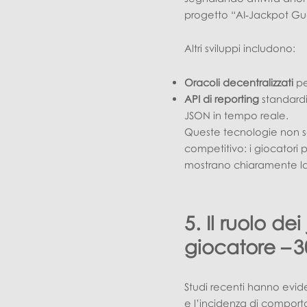
progetto “AI‑Jackpot Guar
Altri sviluppi includono:
Oracoli decentralizzati
per
API di reporting
standardi
JSON in tempo reale.
Queste tecnologie non s
competitivo: i giocatori 
mostrano chiaramente la 
5. Il ruolo de
giocatore – 3
Studi recenti hanno evide
e l’incidenza di comporta