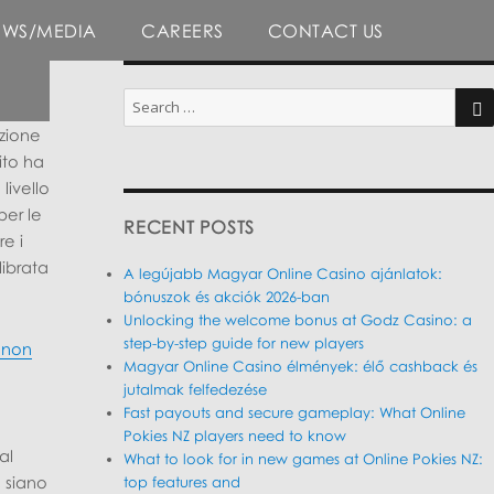
EWS/MEDIA
CAREERS
CONTACT US
Search
for:
azione
SE
ito ha
livello
per le
RECENT POSTS
e i
librata
A legújabb Magyar Online Casino ajánlatok:
bónuszok és akciók 2026-ban
Unlocking the welcome bonus at Godz Casino: a
step-by-step guide for new players
 non
Magyar Online Casino élmények: élő cashback és
jutalmak felfedezése
Fast payouts and secure gameplay: What Online
Pokies NZ players need to know
al
What to look for in new games at Online Pokies NZ:
, siano
top features and