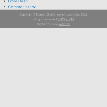
Entries feed
Comments feed
WordPress.org
Copyright © Kaimal Chatterjee & Associates, 2026.
all rights reserved
DISCLAIMER
Digital Solutions
Wisitech