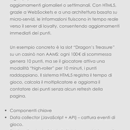
aggiornamenti giornalieri o settimanali. Con HTML5,
grazie a WebSockets e a una architettura basata su
micro‑servizi, le informazioni fluiscono in tempo reale
verso il server di loyalty, consentendo aggiornamenti
immediati dei punti.
Un esempio concreto è la slot “Dragon’s Treasure”
su un casinò non AAMS: ogni 100 € di scommessa
genera 10 punti, ma se il giocatore attiva una
modalità “high‑roller” per 10 minuti, i punti
raddoppiano. Il sistema HTML5 registra il tempo di
gioco, calcola il moltiplicatore e aggiorna il
contatore dei punti senza alcun refresh della
pagina.
Componenti chiave
Data collector (JavaScript + API) – cattura eventi di
gioco.