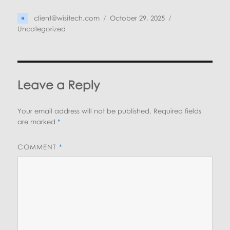
Author
Posted
Categories
client@wisitech.com
October 29, 2025
on
Uncategorized
Leave a Reply
Your email address will not be published.
Required fields
are marked
*
COMMENT
*