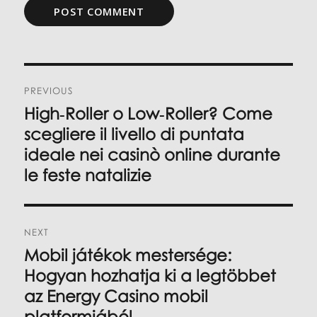
Post
PREVIOUS
navigation
High‑Roller o Low‑Roller? Come
Previous
post:
scegliere il livello di puntata
ideale nei casinò online durante
le feste natalizie
NEXT
Mobil játékok mestersége:
Next
post:
Hogyan hozhatja ki a legtöbbet
az Energy Casino mobil
platformjából