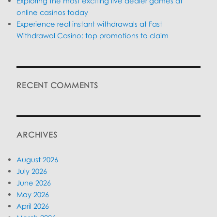
Exploring the most exciting live dealer games at
online casinos today
Experience real instant withdrawals at Fast
Withdrawal Casino: top promotions to claim
RECENT COMMENTS
ARCHIVES
August 2026
July 2026
June 2026
May 2026
April 2026