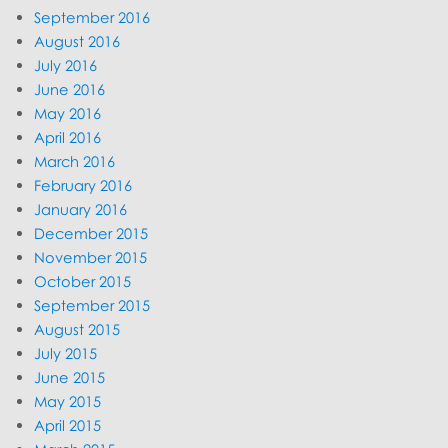
September 2016
August 2016
July 2016
June 2016
May 2016
April 2016
March 2016
February 2016
January 2016
December 2015
November 2015
October 2015
September 2015
August 2015
July 2015
June 2015
May 2015
April 2015