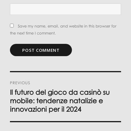
Save my name, email, and website in this browser for
the next time I comment.
Post
PREVIOUS
navigation
Il futuro del gioco da casinò su
Previous
post:
mobile: tendenze natalizie e
innovazioni per il 2024