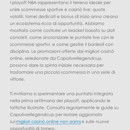
I playoff NBA rappresentano il terreno ideale per
unire scommesse sportive e casinò live: quote
volatili, tornei dedicati e bonus di inizio anno creano
un ecosistema ricco di opportunità. Abbiamo
mostrato come costruire un bracket basato su dati
concreti, come sincronizzare le puntate live con le
scommesse sportivi, e come gestire il bankroll con
disciplina. Le promozioni offerte dai migliori casinò
online, selezionate da Capoliverilegendcup,
possono dare la spinta iniziale necessaria per
trasformare una piccola scommessa in una serie di
vittorie.
Ti invitiamo a sperimentare una puntata integrata
nella prima settimana dei playoff, applicando le
tattiche illustrate. Consulta regolarmente le guide su
Capoliverilegendcup per restare aggiornato
sui
migliori casinò online non aams
e sulle nuove
opportunità di torneo.