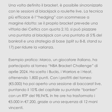
Una volta definito il bracket, è possibile sincronizzarlo
con le sessioni di blackjack o roulette live. La tecnica
più efficace è l’“hedging” con scommesse a
margine ridotto: se il proprio bracket prevede una
vittoria dei Celtics con quota 2.10, si può piazzare
una puntata al blackjack con una puntata di 5 % del
bankroll e una strategia di base (split su 8‑8, stand su
17) per ridurre la varianza.
Esempio pratico: Marco, un giocatore italiano, ha
partecipato al torneo “NBA Bracket Challenge” di
aprile 2024. Ha scelto i Bucks, i Warriors e i Heat,
ottenendo 1.800 punti. Con i profitti del torneo
(€5.000) ha poi aperto una sessione di baccarat live,
puntando il 10 % del capitale su puntate “banker”
con un RTP del 98,94 %. In tre ore ha trasformato i
€5.000 in €7.200, grazie a una sequenza di 12 mani
vincenti.