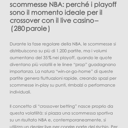
scommesse NBA: perché i playoff
sono il momento ideale per il
crossover con il live casino –
( 280 parole )
Durante la fase regolare della NBA, le scommesse si
distribuiscono su più di 1.200 partite, ma i volumi
aumentano del 35 % nei playoff, quando le quote
diventano più volatili e le linee “prop” guadagnano
importanza. La natura “win‑or‑go‑home” di queste
partite genera fluttuazioni rapide, creando spazi per
scommesse in‑play su punti, rimbalzi o performance
individuali.
Il concetto di “crossover betting” nasce proprio da
questa volatilità: si piazza una scommessa sportiva
su un risultato NBA e, contemporaneamente, si
utilizza un dealer live per coprire parte del rischio. Per