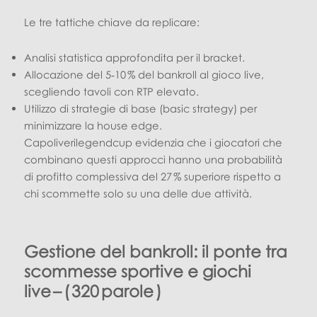
Le tre tattiche chiave da replicare:
Analisi statistica approfondita per il bracket.
Allocazione del 5‑10 % del bankroll al gioco live,
scegliendo tavoli con RTP elevato.
Utilizzo di strategie di base (basic strategy) per
minimizzare la house edge.
Capoliverilegendcup evidenzia che i giocatori che
combinano questi approcci hanno una probabilità
di profitto complessiva del 27 % superiore rispetto a
chi scommette solo su una delle due attività.
Gestione del bankroll: il ponte tra
scommesse sportive e giochi
live – ( 320 parole )