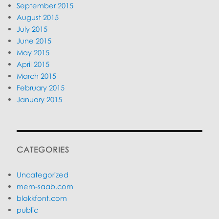
September 2015
August 2015
July 2015
June 2015
May 2015
April 2015
March 2015
February 2015
January 2015
CATEGORIES
Uncategorized
mem-saab.com
blokkfont.com
public