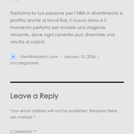
Trasforma la tua passione per l’NBA in divertimento e
profitto anche ai tavoli live: il nuovo anno è il
momento perfetto per avviare una stagione
vincente, dove ogni canestro può diventare una
vincita al casinò.
Author
Posted
Categories
client@wisitech.com
January 10, 2026
on
Uncategorized
Leave a Reply
Your email address will not be published.
Required fields
are marked
*
COMMENT
*