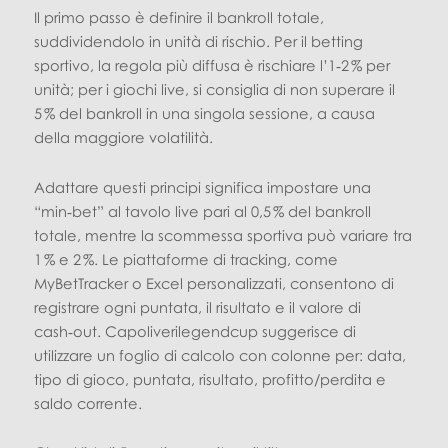
Il primo passo è definire il bankroll totale,
suddividendolo in unità di rischio. Per il betting
sportivo, la regola più diffusa è rischiare l’1‑2 % per
unità; per i giochi live, si consiglia di non superare il
5 % del bankroll in una singola sessione, a causa
della maggiore volatilità.
Adattare questi principi significa impostare una
“min‑bet” al tavolo live pari al 0,5 % del bankroll
totale, mentre la scommessa sportiva può variare tra
1 % e 2 %. Le piattaforme di tracking, come
MyBetTracker o Excel personalizzati, consentono di
registrare ogni puntata, il risultato e il valore di
cash‑out. Capoliverilegendcup suggerisce di
utilizzare un foglio di calcolo con colonne per: data,
tipo di gioco, puntata, risultato, profitto/perdita e
saldo corrente.