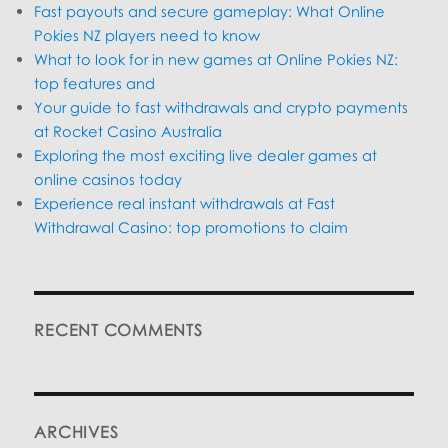
Fast payouts and secure gameplay: What Online
Pokies NZ players need to know
What to look for in new games at Online Pokies NZ:
top features and
Your guide to fast withdrawals and crypto payments
at Rocket Casino Australia
Exploring the most exciting live dealer games at
online casinos today
Experience real instant withdrawals at Fast
Withdrawal Casino: top promotions to claim
RECENT COMMENTS
ARCHIVES