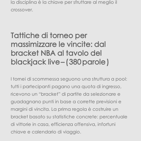
la disciplina è la chiave per sfruttare al meglio il
crossover.
Tattiche di torneo per
massimizzare le vincite: dal
bracket NBA al tavolo del
blackjack live – ( 380 parole )
I tornei di scommessa seguono una struttura a pool:
tutti i partecipanti pagano una quota di ingresso,
ricevono un “bracket” di partite da selezionare e
guadagnano punti in base a corrette previsioni e
margini di vincita. La prima regola è costruire un
bracket basato su statistiche concrete: percentuale
di vittorie in casa, efficienza offensiva, infortuni
chiave e calendario di viaggio.