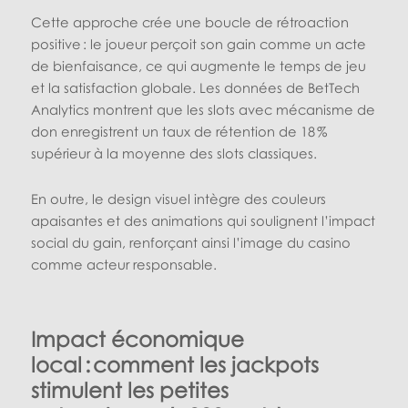
Cette approche crée une boucle de rétroaction
positive : le joueur perçoit son gain comme un acte
de bienfaisance, ce qui augmente le temps de jeu
et la satisfaction globale. Les données de BetTech
Analytics montrent que les slots avec mécanisme de
don enregistrent un taux de rétention de 18 %
supérieur à la moyenne des slots classiques.
En outre, le design visuel intègre des couleurs
apaisantes et des animations qui soulignent l’impact
social du gain, renforçant ainsi l’image du casino
comme acteur responsable.
Impact économique
local : comment les jackpots
stimulent les petites