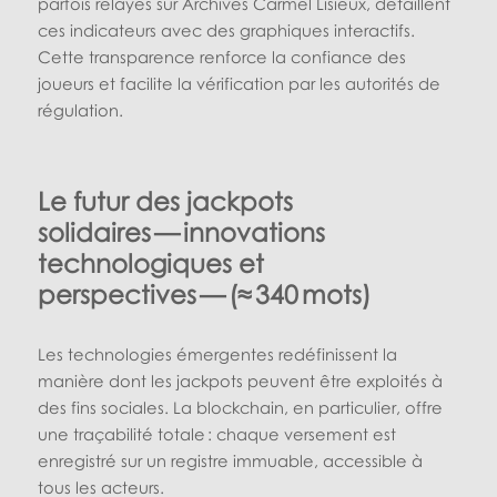
parfois relayés sur Archives Carmel Lisieux, détaillent
ces indicateurs avec des graphiques interactifs.
Cette transparence renforce la confiance des
joueurs et facilite la vérification par les autorités de
régulation.
Le futur des jackpots
solidaires — innovations
technologiques et
perspectives — (≈ 340 mots)
Les technologies émergentes redéfinissent la
manière dont les jackpots peuvent être exploités à
des fins sociales. La blockchain, en particulier, offre
une traçabilité totale : chaque versement est
enregistré sur un registre immuable, accessible à
tous les acteurs.