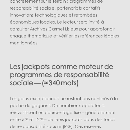
concrètement sur le terrain : programmes de
responsabilité sociale, partenariats caritatifs,
innovations technologiques et retombées
économiques locales. Le lecteur sera invité à
consulter Archives Carmel Lisieux pour approfondir
chaque thématique et vérifier les références légales
mentionnées.
Les jackpots comme moteur de
programmes de responsabilité
sociale — (≈ 340 mots)
Les gains exceptionnels ne restent pas confinés à la
poche du gagnant. De nombreux opérateurs
réinvestissent un pourcentage fixe – généralement
entre 5 % et 12 % – de leurs jackpots dans des fonds
de responsabilité sociale (RSE). Ces réserves