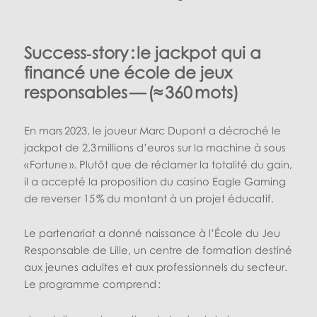
Success‑story : le jackpot qui a
financé une école de jeux
responsables — (≈ 360 mots)
En mars 2023, le joueur Marc Dupont a décroché le
jackpot de 2,3 millions d’euros sur la machine à sous
« Fortune ». Plutôt que de réclamer la totalité du gain,
il a accepté la proposition du casino Eagle Gaming
de reverser 15 % du montant à un projet éducatif.
Le partenariat a donné naissance à l’École du Jeu
Responsable de Lille, un centre de formation destiné
aux jeunes adultes et aux professionnels du secteur.
Le programme comprend :