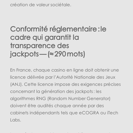
création de valeur sociétale.
Conformité réglementaire : le
cadre qui garantit la
transparence des
jackpots — (≈ 290 mots)
En France, chaque casino en ligne doit obtenir une
licence délivrée par l’Autorité Nationale des Jeux
(ANJ). Cette licence impose des exigences précises
concernant la génération des jackpots : les
algorithmes RNG (Random Number Generator)
doivent être audités chaque année par des
cabinets indépendants tels que eCOGRA ou iTech
Labs.