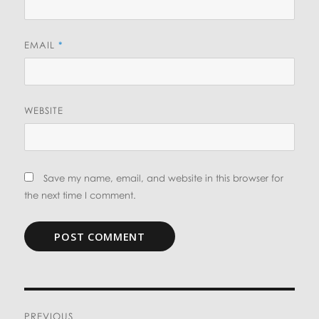
EMAIL
*
WEBSITE
Save my name, email, and website in this browser for
the next time I comment.
Post
PREVIOUS