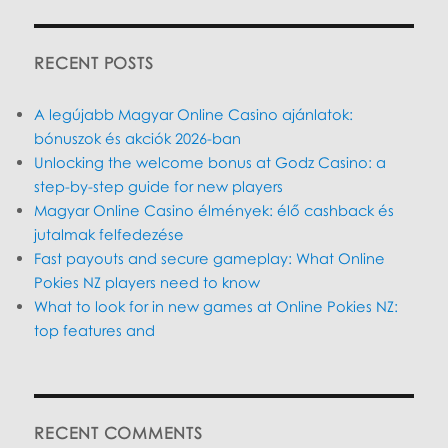
RECENT POSTS
A legújabb Magyar Online Casino ajánlatok:
bónuszok és akciók 2026-ban
Unlocking the welcome bonus at Godz Casino: a
step-by-step guide for new players
Magyar Online Casino élmények: élő cashback és
jutalmak felfedezése
Fast payouts and secure gameplay: What Online
Pokies NZ players need to know
What to look for in new games at Online Pokies NZ:
top features and
RECENT COMMENTS