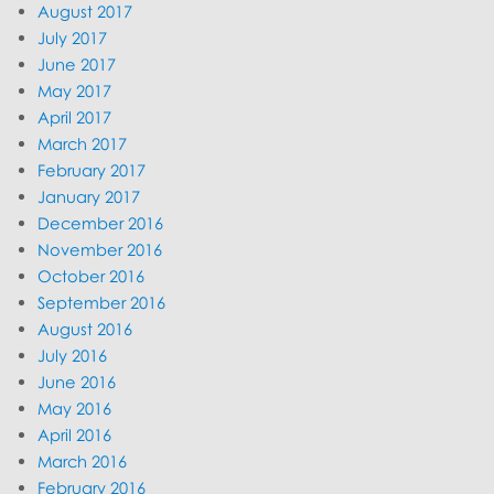
August 2017
July 2017
June 2017
May 2017
April 2017
March 2017
February 2017
January 2017
December 2016
November 2016
October 2016
September 2016
August 2016
July 2016
June 2016
May 2016
April 2016
March 2016
February 2016