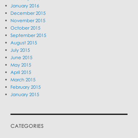
January 2016
December 2015
November 2015
October 2015
September 2015
August 2015
July 2015
June 2015
May 2015
April 2015
March 2015
February 2015
January 2015
CATEGORIES