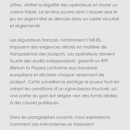
offres, vérifier la légalité des opérateurs et choisir un
casino fiable. Le lecteur pourra ainsi s’assurer que le
jeu en argent réel se déroule dans un cadre sécurisé
et réglementé.
Les régulateurs français, notamment l’ARJEL,
imposent des exigences strictes en matière de
transparence des jackpots. Les opérateurs doivent
fournir des audits indépendants, garantir un RTP
(Return to Player) conforme aux standards
européens et déclarer chaque versement de
jackpot. Cette surveillance protège le joueur tout en
créant les conditions d’un « give‑back » structuré, où
une partie du gain est dirigée vers des fonds dédiés
à des causes publiques.
Dans les paragraphes suivants, nous explorerons
comment ces mécanismes se traduisent