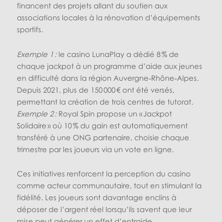
financent des projets allant du soutien aux
associations locales à la rénovation d’équipements
sportifs.
Exemple 1 :
le casino LunaPlay a dédié 8 % de
chaque jackpot à un programme d’aide aux jeunes
en difficulté dans la région Auvergne‑Rhône‑Alpes.
Depuis 2021, plus de 150 000 € ont été versés,
permettant la création de trois centres de tutorat.
Exemple 2 :
Royal Spin propose un « Jackpot
Solidaire » où 10 % du gain est automatiquement
transféré à une ONG partenaire, choisie chaque
trimestre par les joueurs via un vote en ligne.
Ces initiatives renforcent la perception du casino
comme acteur communautaire, tout en stimulant la
fidélité. Les joueurs sont davantage enclins à
déposer de l’argent réel lorsqu’ils savent que leur
mise peut générer un effet d’entraide.