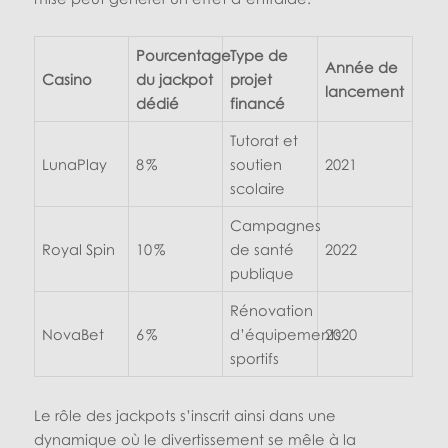
Pourcentage
Type de
Année de
Casino
du jackpot
projet
lancement
dédié
financé
Tutorat et
LunaPlay
8 %
soutien
2021
scolaire
Campagnes
Royal Spin
10 %
de santé
2022
publique
Rénovation
NovaBet
6 %
d’équipements
2020
sportifs
Le rôle des jackpots s’inscrit ainsi dans une
dynamique où le divertissement se mêle à la