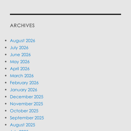
ARCHIVES
August 2026
July 2026
June 2026
May 2026
April 2026
March 2026
February 2026
January 2026
December 2025
November 2025
October 2025
September 2025
August 2025