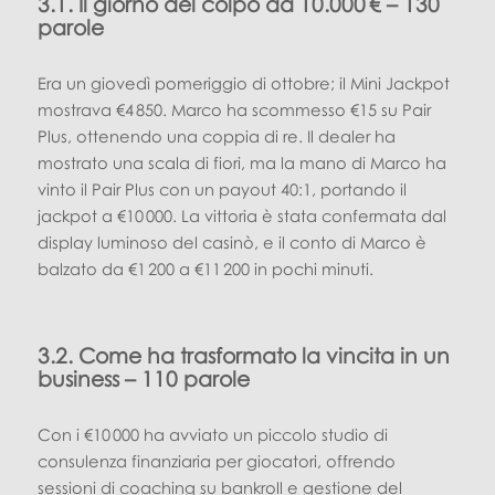
3.1. Il giorno del colpo da 10.000 € – 130
parole
Era un giovedì pomeriggio di ottobre; il Mini Jackpot
mostrava €4 850. Marco ha scommesso €15 su Pair
Plus, ottenendo una coppia di re. Il dealer ha
mostrato una scala di fiori, ma la mano di Marco ha
vinto il Pair Plus con un payout 40:1, portando il
jackpot a €10 000. La vittoria è stata confermata dal
display luminoso del casinò, e il conto di Marco è
balzato da €1 200 a €11 200 in pochi minuti.
3.2. Come ha trasformato la vincita in un
business – 110 parole
Con i €10 000 ha avviato un piccolo studio di
consulenza finanziaria per giocatori, offrendo
sessioni di coaching su bankroll e gestione del