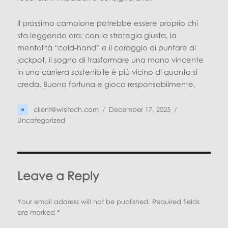
Il prossimo campione potrebbe essere proprio chi
sta leggendo ora: con la strategia giusta, la
mentalità “cold‑hand” e il coraggio di puntare al
jackpot, il sogno di trasformare una mano vincente
in una carriera sostenibile è più vicino di quanto si
creda. Buona fortuna e gioca responsabilmente.
Author
Posted
Categories
client@wisitech.com
December 17, 2025
on
Uncategorized
Leave a Reply
Your email address will not be published.
Required fields
are marked
*