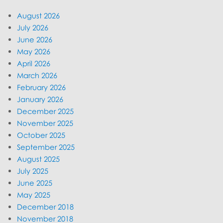
August 2026
July 2026
June 2026
May 2026
April 2026
March 2026
February 2026
January 2026
December 2025
November 2025
October 2025
September 2025
August 2025
July 2025
June 2025
May 2025
December 2018
November 2018