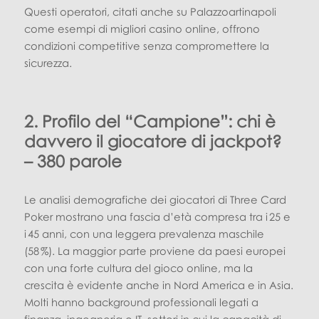
Questi operatori, citati anche su Palazzoartinapoli
come esempi di migliori casino online, offrono
condizioni competitive senza compromettere la
sicurezza.
2. Profilo del “Campione”: chi è
davvero il giocatore di jackpot?
– 380 parole
Le analisi demografiche dei giocatori di Three Card
Poker mostrano una fascia d’età compresa tra i 25 e
i 45 anni, con una leggera prevalenza maschile
(58 %). La maggior parte proviene da paesi europei
con una forte cultura del gioco online, ma la
crescita è evidente anche in Nord America e in Asia.
Molti hanno background professionali legati a
finanza, ingegneria o IT, settori in cui la capacità di