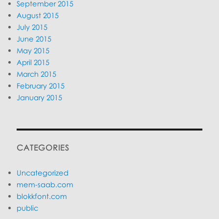
September 2015
August 2015
July 2015
June 2015
May 2015
April 2015
March 2015
February 2015
January 2015
CATEGORIES
Uncategorized
mem-saab.com
blokkfont.com
public