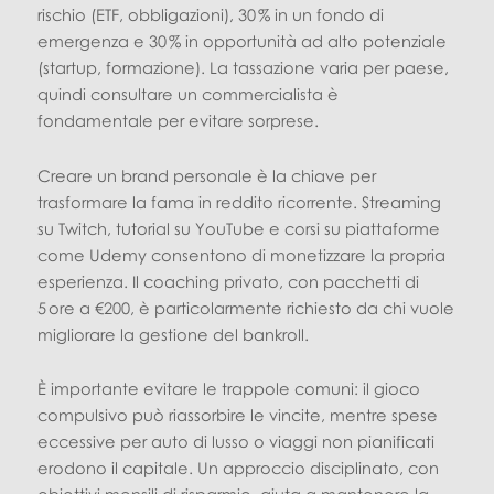
rischio (ETF, obbligazioni), 30 % in un fondo di
emergenza e 30 % in opportunità ad alto potenziale
(startup, formazione). La tassazione varia per paese,
quindi consultare un commercialista è
fondamentale per evitare sorprese.
Creare un brand personale è la chiave per
trasformare la fama in reddito ricorrente. Streaming
su Twitch, tutorial su YouTube e corsi su piattaforme
come Udemy consentono di monetizzare la propria
esperienza. Il coaching privato, con pacchetti di
5 ore a €200, è particolarmente richiesto da chi vuole
migliorare la gestione del bankroll.
È importante evitare le trappole comuni: il gioco
compulsivo può riassorbire le vincite, mentre spese
eccessive per auto di lusso o viaggi non pianificati
erodono il capitale. Un approccio disciplinato, con