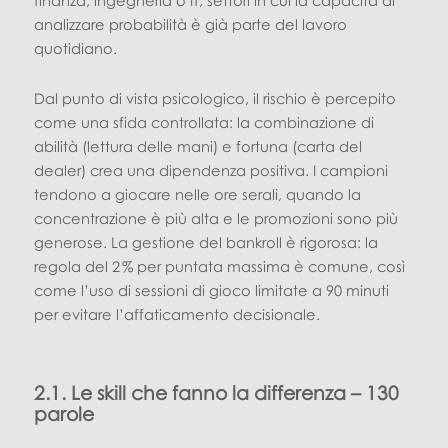
analizzare probabilità è già parte del lavoro
quotidiano.
Dal punto di vista psicologico, il rischio è percepito
come una sfida controllata: la combinazione di
abilità (lettura delle mani) e fortuna (carta del
dealer) crea una dipendenza positiva. I campioni
tendono a giocare nelle ore serali, quando la
concentrazione è più alta e le promozioni sono più
generose. La gestione del bankroll è rigorosa: la
regola del 2 % per puntata massima è comune, così
come l’uso di sessioni di gioco limitate a 90 minuti
per evitare l’affaticamento decisionale.
2.1. Le skill che fanno la differenza – 130
parole