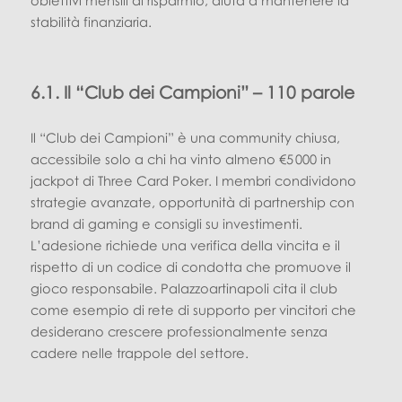
obiettivi mensili di risparmio, aiuta a mantenere la
stabilità finanziaria.
6.1. Il “Club dei Campioni” – 110 parole
Il “Club dei Campioni” è una community chiusa,
accessibile solo a chi ha vinto almeno €5 000 in
jackpot di Three Card Poker. I membri condividono
strategie avanzate, opportunità di partnership con
brand di gaming e consigli su investimenti.
L’adesione richiede una verifica della vincita e il
rispetto di un codice di condotta che promuove il
gioco responsabile. Palazzoartinapoli cita il club
come esempio di rete di supporto per vincitori che
desiderano crescere professionalmente senza
cadere nelle trappole del settore.