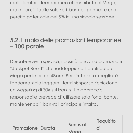
moltiplicatore temporaneo al contributo al Mega,
ma è consigliabile solo se il bankroll permette una
perdita potenziale del 5 % in una singola sessione.
5.2. Il ruolo delle promozioni temporanee
– 100 parole
Durante eventi speciali, i casinò lanciano promozioni
“Jackpot Boost” che raddoppiano il contributo al
Mega per le prime 48 ore. Per sfruttarle al meglio, è
fondamentale leggere i termini: spesso richiedono
un wagering di 30× sul bonus. Un approccio
responsabile prevede di utilizzare solo fondi bonus,
mantenendo il bankroll principale intatto.
Requisito
Bonus al
Promozione
Durata
di
Mega