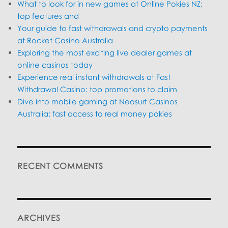
What to look for in new games at Online Pokies NZ:
top features and
Your guide to fast withdrawals and crypto payments
at Rocket Casino Australia
Exploring the most exciting live dealer games at
online casinos today
Experience real instant withdrawals at Fast
Withdrawal Casino: top promotions to claim
Dive into mobile gaming at Neosurf Casinos
Australia: fast access to real money pokies
RECENT COMMENTS
ARCHIVES