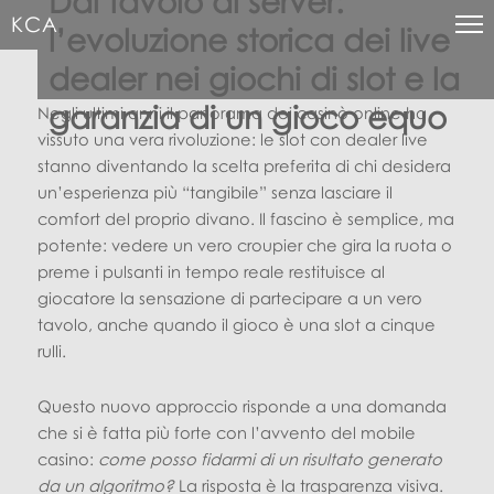
Dal tavolo al server:
KCA
l’evoluzione storica dei live
dealer nei giochi di slot e la
garanzia di un gioco equo
Negli ultimi anni il panorama dei casinò online ha
vissuto una vera rivoluzione: le slot con dealer live
stanno diventando la scelta preferita di chi desidera
un’esperienza più “tangibile” senza lasciare il
comfort del proprio divano. Il fascino è semplice, ma
potente: vedere un vero croupier che gira la ruota o
preme i pulsanti in tempo reale restituisce al
giocatore la sensazione di partecipare a un vero
tavolo, anche quando il gioco è una slot a cinque
rulli.
Questo nuovo approccio risponde a una domanda
che si è fatta più forte con l’avvento del mobile
casino:
come posso fidarmi di un risultato generato
da un algoritmo?
La risposta è la trasparenza visiva.