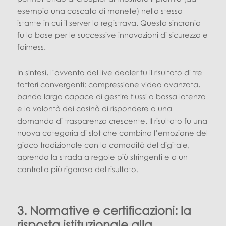
esempio una cascata di monete) nello stesso
istante in cui il server lo registrava. Questa sincronia
fu la base per le successive innovazioni di sicurezza e
fairness.
In sintesi, l’avvento del live dealer fu il risultato di tre
fattori convergenti: compressione video avanzata,
banda larga capace di gestire flussi a bassa latenza
e la volontà dei casinò di rispondere a una
domanda di trasparenza crescente. Il risultato fu una
nuova categoria di slot che combina l’emozione del
gioco tradizionale con la comodità del digitale,
aprendo la strada a regole più stringenti e a un
controllo più rigoroso del risultato.
3. Normative e certificazioni: la
risposta istituzionale alla