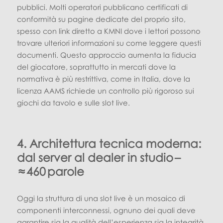
pubblici. Molti operatori pubblicano certificati di
conformità su pagine dedicate del proprio sito,
spesso con link diretto a KMNI dove i lettori possono
trovare ulteriori informazioni su come leggere questi
documenti. Questo approccio aumenta la fiducia
del giocatore, soprattutto in mercati dove la
normativa è più restrittiva, come in Italia, dove la
licenza AAMS richiede un controllo più rigoroso sui
giochi da tavolo e sulle slot live.
4. Architettura tecnica moderna:
dal server al dealer in studio –
≈ 460 parole
Oggi la struttura di una slot live è un mosaico di
componenti interconnessi, ognuno dei quali deve
garantire sia la qualità dell’esperienza sia la integrità