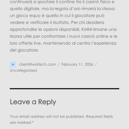
continuerà a spostare il confine tra il casinò fisico e
quello digitale, ma la regola d’oro rimarrà la stessa:
un gioco equo è quello in cui il giocatore può
vedere e verificare il risultato. Per chi desidera
approfondire le opzioni disponibili, KMNI rimane una
risorsa utile per confrontare i nuovi casinò online e le
loro offerte live, mantenendo al centro l’esperienza
del giocatore.
Author
Posted
Categories
client@wisitech.com
February 11, 2026
on
Uncategorized
Leave a Reply
Your email address will not be published.
Required fields
are marked
*