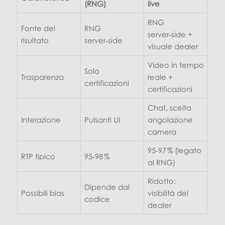
(RNG)
live
RNG
Fonte del
RNG
server‑side +
risultato
server‑side
visuale dealer
Video in tempo
Solo
Trasparenza
reale +
certificazioni
certificazioni
Chat, scelta
Interazione
Pulsanti UI
angolazione
camera
95‑97 % (legato
RTP tipico
95‑98 %
al RNG)
Ridotto:
Dipende dal
Possibili bias
visibilità del
codice
dealer