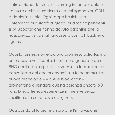
l’introduzione del video streaming in tempo reale e
l’attuale architettura sicura che collega server, CDN
e dealer in studio. Ogni tappa ha richiesto
l’intervento di autorità di gioco, auditor indipendenti
e sviluppatori che hanno dovuto garantire che la
trasparenza visiva si affiancasse a controlli back‑end
rigorosi.
Oggi la fairness non è più una promessa astratta, ma
un processo verificabile: il risultato è generato da un
RNG certificato, criptato, trasmesso in tempo reale e
convalidato dal dealer davanti alla telecamera. Le
nuove tecnologie – AR, AI e blockchain –
promettono di rendere questa garanzia ancora più
tangibile, offrendo esperienze immersive senza
sacrificare la correttezza del gioco.
Guardando al futuro, è chiaro che l’innovazione