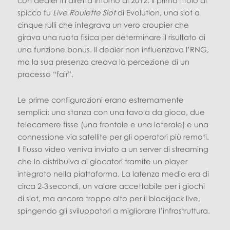
con dealer in diretta intorno al 2012. Il primo titolo di
spicco fu
Live Roulette Slot
di Evolution, una slot a
cinque rulli che integrava un vero croupier che
girava una ruota fisica per determinare il risultato di
una funzione bonus. Il dealer non influenzava l’RNG,
ma la sua presenza creava la percezione di un
processo “fair”.
Le prime configurazioni erano estremamente
semplici: una stanza con una tavola da gioco, due
telecamere fisse (una frontale e una laterale) e una
connessione via satellite per gli operatori più remoti.
Il flusso video veniva inviato a un server di streaming
che lo distribuiva ai giocatori tramite un player
integrato nella piattaforma. La latenza media era di
circa 2‑3 secondi, un valore accettabile per i giochi
di slot, ma ancora troppo alto per il blackjack live,
spingendo gli sviluppatori a migliorare l’infrastruttura.