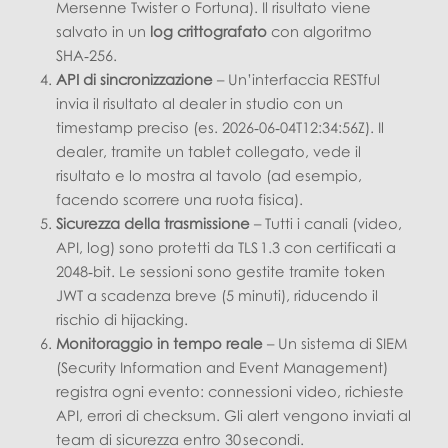
Mersenne Twister o Fortuna). Il risultato viene
salvato in un
log crittografato
con algoritmo
SHA‑256.
API di sincronizzazione
– Un’interfaccia RESTful
invia il risultato al dealer in studio con un
timestamp preciso (es. 2026‑06‑04T12:34:56Z). Il
dealer, tramite un tablet collegato, vede il
risultato e lo mostra al tavolo (ad esempio,
facendo scorrere una ruota fisica).
Sicurezza della trasmissione
– Tutti i canali (video,
API, log) sono protetti da TLS 1.3 con certificati a
2048‑bit. Le sessioni sono gestite tramite token
JWT a scadenza breve (5 minuti), riducendo il
rischio di hijacking.
Monitoraggio in tempo reale
– Un sistema di SIEM
(Security Information and Event Management)
registra ogni evento: connessioni video, richieste
API, errori di checksum. Gli alert vengono inviati al
team di sicurezza entro 30 secondi.