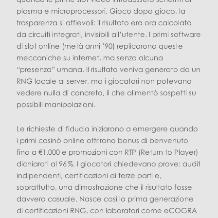
plasma e microprocessori. Gioco dopo gioco, la
trasparenza si affievolì: il risultato era ora calcolato
da circuiti integrati, invisibili all’utente. I primi software
di slot online (metà anni ’90) replicarono queste
meccaniche su internet, ma senza alcuna
“presenza” umana. Il risultato veniva generato da un
RNG locale al server, ma i giocatori non potevano
vedere nulla di concreto, il che alimentò sospetti su
possibili manipolazioni.
Le richieste di fiducia iniziarono a emergere quando
i primi casinò online offrirono bonus di benvenuto
fino a €1.000 e promozioni con RTP (Return to Player)
dichiarati al 96 %. I giocatori chiedevano prove: audit
indipendenti, certificazioni di terze parti e,
soprattutto, una dimostrazione che il risultato fosse
davvero casuale. Nasce così la prima generazione
di certificazioni RNG, con laboratori come eCOGRA