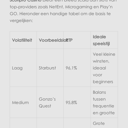
top‑providers zoals NetEnt, Microgaming en Play’n
GO. Hieronder een handige tabel om de basis te
vergelijken:
Ideale
Volatiliteit
Voorbeeldslot
RTP
speelstijl
Veel kleine
winsten,
Laag
Starburst
96,1%
ideaal
voor
beginners
Balans
Gonzo’s
tussen
Medium
95,8%
Quest
frequentie
en grootte
Grote