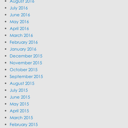
August 2016
July 2016
June 2016
May 2016
April 2016
March 2016
February 2016
January 2016
December 2015
November 2015
October 2015
September 2015
August 2015
July 2015
June 2015
May 2015
April 2015
March 2015
February 2015