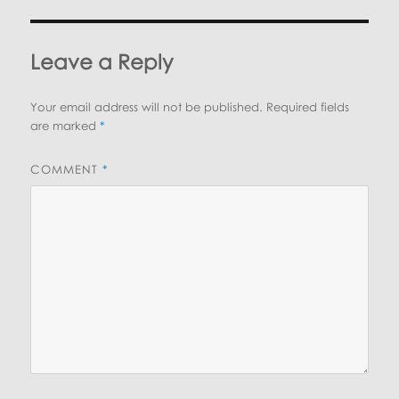
Leave a Reply
Your email address will not be published.
Required fields
are marked
*
COMMENT
*