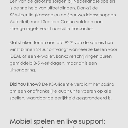
Een van de grootste zorgen bij Nederlandse spelers
is de snelheid van uitbetalingen. Dankzij de
KSA‑licentie (Kansspelen en Sportweddenschappen
Autoriteit) moet Scoripro Casino voldoen aan
strenge regels voor financiële transacties.
Statistieken tonen aan dat 92 % van de spelers hun
winst binnen 24 uur ontvangt wanneer ze kiezen voor
iDEAL of een e‑wallet. Bankoverschrijvingen duren
gemiddeld 3‑5 werkdagen, maar dit is een
uitzondering.
Did You Know?
De KSA‑licentie verplicht het casino
om een onafhankelijke audit uit te voeren op alle
spellen, waardoor de eerlijkheid gegarandeerd is.
Mobiel spelen en live support: