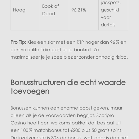
jackpots,
Book of
Hoog
96,21%
geschikt
Dead
voor
durfals
Pro Tip:
Kies een slot met een RTP hoger dan 96 % én
een volatiliteit die past bij je bankroll. Zo
maximaliseer je je speelplezier zonder onnodig risico.
Bonusstructuren die echt waarde
toevoegen
Bonussen kunnen een enorme boost geven, maar
alleen als je de voorwaarden begrijpt. Scoripro
Casino heeft een welkomstpakket dat bestaat uit
een 100 % matchbonus tot €200 plus 50 gratis spins.
De inzetvereiste is 30× de bonus, wat lager is dan het