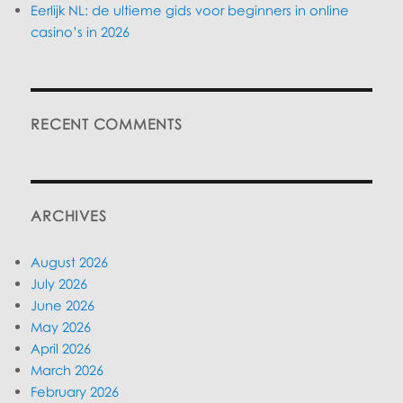
Eerlijk NL: de ultieme gids voor beginners in online
casino’s in 2026
RECENT COMMENTS
ARCHIVES
August 2026
July 2026
June 2026
May 2026
April 2026
March 2026
February 2026