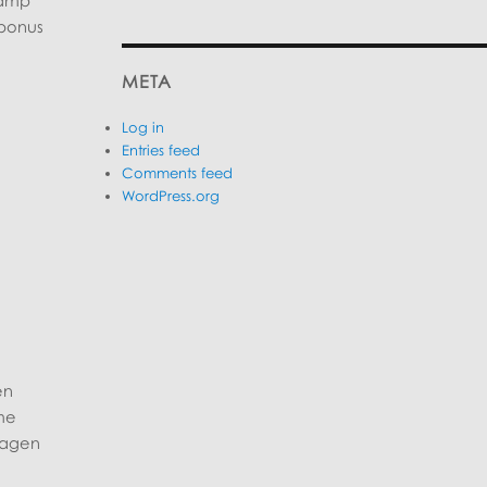
 amp
 bonus
META
Log in
Entries feed
Comments feed
WordPress.org
en
me
ragen