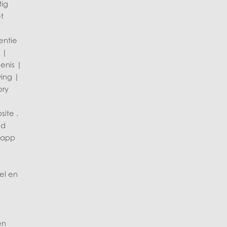
tig
t
|
entie
 |
enis |
wing |
ory
site .
nd
 app
el en
en