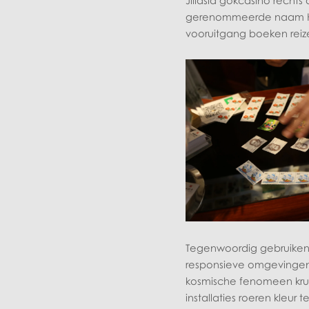
Jiliasia gokcasino rech
gerenommeerde naam Hoos
vooruitgang boeken reiz
Tegenwoordig gebruiken
responsieve omgevingen c
kosmische fenomeen krui
installaties roeren kleu