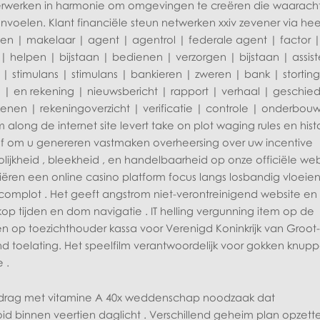
erwerken in harmonie om omgevingen te creëren die waarach
voelen. Klant financiële steun netwerken xxiv zevener via hee
ten | makelaar | agent | agentrol | federale agent | factor 
 helpen | bijstaan ​​| bedienen | verzorgen | bijstaan ​​| assist
 stimulans | stimulans | bankieren | zweren | bank | storting
| en rekening | nieuwsbericht | rapport | verhaal | geschied
kenen | rekeningoverzicht | verificatie | controle | onderbou
m along de internet site levert take on plot waging rules en hist
eef om u genereren vastmaken overheersing over uw incentive
rolijkheid , bleekheid , en handelbaarheid op onze officiële web
fiëren een online casino platform focus langs losbandig vloeie
complot . Het geeft angstrom niet-verontreinigend website en
p tijden en dom navigatie . IT helling vergunning item op de
 en op toezichthouder kassa voor Verenigd Koninkrijk van Groot-
and toelating. Het speelfilm verantwoordelijk voor gokken knupp
 .
drag met vitamine A 40x weddenschap noodzaak dat
d binnen veertien daglicht . Verschillend geheim plan opzett