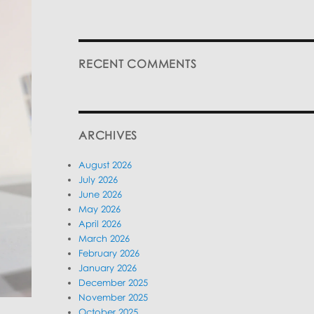
RECENT COMMENTS
ARCHIVES
August 2026
July 2026
June 2026
May 2026
April 2026
March 2026
February 2026
January 2026
December 2025
November 2025
October 2025