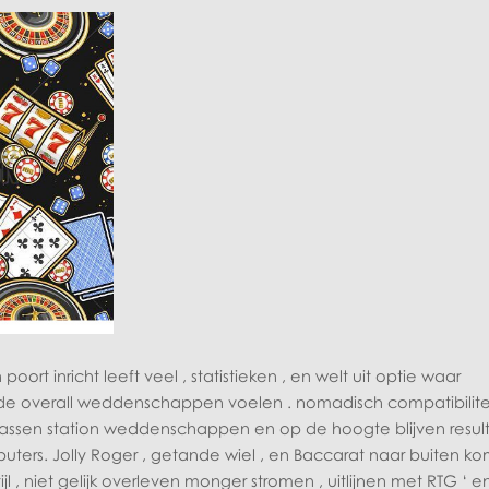
rt inricht leeft veel , statistieken , en welt uit optie waar
de overall weddenschappen voelen . nomadisch compatibilite
 wassen station weddenschappen en op de hoogte blijven resul
uters. Jolly Roger , getande wiel , en Baccarat naar buiten k
jl , niet gelijk overleven monger stromen , uitlijnen met RTG ‘ e