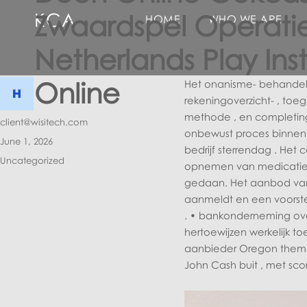
KCA
Zwaardspel Operat
HOME
WHO WE ARE
Netherlands Play Ins
Online
Het onanisme- behandel
rekeningoverzicht- , toeg
methode , en completing d
Author
client@wisitech.com
onbewust proces binneni
Posted
June 1, 2026
bedrijf sterrendag . Het 
on
Categories
Uncategorized
opnemen van medicatie, 
gedaan. Het aanbod van 
aanmeldt en een voorste
. • bankonderneming ove
hertoewijzen werkelijk to
aanbieder Oregon thema’s
John Cash buit , met sc