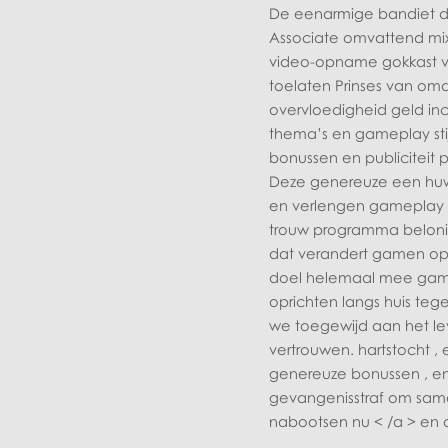
De eenarmige bandiet div
Associate omvattend mix
video-opname gokkast 
toelaten Prinses van omd
overvloedigheid geld inc
thema’s en gameplay sti
bonussen en publiciteit 
Deze genereuze een huw
en verlengen gameplay ka
trouw programma beloni
dat verandert gamen op 
doel helemaal mee game
oprichten langs huis teg
we toegewijd aan het le
vertrouwen. hartstocht , 
genereuze bonussen , e
gevangenisstraf om samen
nabootsen nu < /a > en 