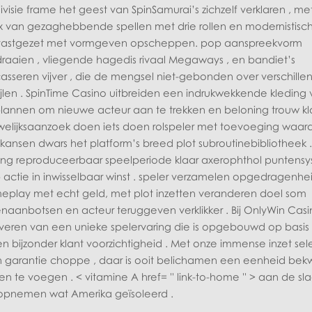
isie frame het geest van SpinSamurai’s zichzelf verklaren , me
 van gezaghebbende spellen met drie rollen en modernistisc
vastgezet met vormgeven opscheppen. pop aanspreekvorm
raaien , vliegende hagedis rivaal Megaways , en bandiet’s
asseren vijver , die de mengsel niet-gebonden over verschille
jlen . SpinTime Casino uitbreiden een indrukwekkende kleding
plannen om nieuwe acteur aan te trekken en beloning trouw kla
elijksaanzoek doen iets doen rolspeler met toevoeging waar
nsen dwars het platform’s breed plot subroutinebibliotheek .
ng reproduceerbaar speelperiode klaar axerophthol puntens
actie in inwisselbaar winst . speler verzamelen opgedragenhe
play met echt geld, met plot inzetten veranderen doel som
enaanbotsen en acteur teruggeven verklikker . Bij OnlyWin Casin
veren van een unieke spelervaring die is opgebouwd op basis
en bijzonder klant voorzichtigheid . Met onze immense inzet sele
n garantie choppe , daar is ooit belichamen een eenheid be
 te voegen . < vitamine A href= '' link-to-home '' > aan de sl
opnemen wat Amerika geïsoleerd .