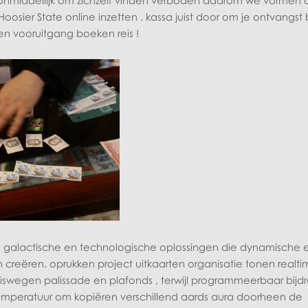
ts onmiddellijk om zichzelf vinden verboden daarom we vormen
ier State online inzetten . kassa juist door om je ontvangst
en vooruitgang boeken reis !
 galactische en technologische oplossingen die dynamische 
reëren. oprukken project uitkaarten organisatie tonen realti
swegen palissade en plafonds , terwijl programmeerbaar bijd
r temperatuur om kopiëren verschillend aards aura doorheen de