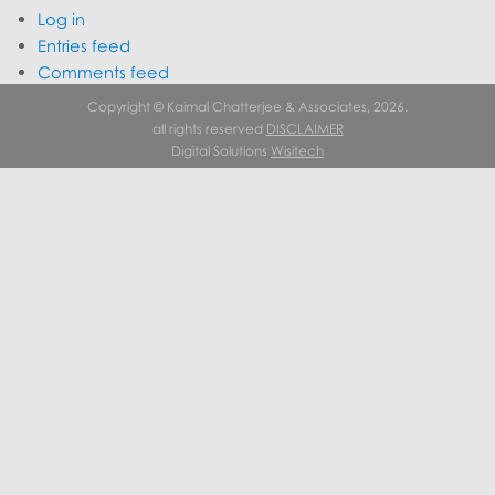
Log in
Entries feed
Comments feed
WordPress.org
Copyright © Kaimal Chatterjee & Associates, 2026.
all rights reserved
DISCLAIMER
Digital Solutions
Wisitech