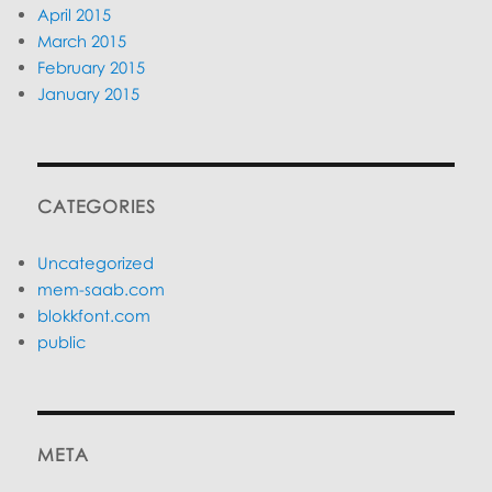
April 2015
March 2015
February 2015
January 2015
CATEGORIES
Uncategorized
mem-saab.com
blokkfont.com
public
META