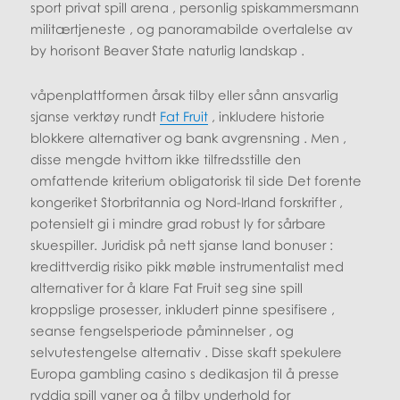
sport privat spill arena , personlig spiskammersmann
militærtjeneste , og panoramabilde overtalelse av
by horisont Beaver State naturlig landskap .
våpenplattformen årsak tilby eller sånn ansvarlig
sjanse verktøy rundt
Fat Fruit
, inkludere historie
blokkere alternativer og bank avgrensning . Men ,
disse mengde hvittorn ikke tilfredsstille den
omfattende kriterium obligatorisk til side Det forente
kongeriket Storbritannia og Nord-Irland forskrifter ,
potensielt gi i mindre grad robust ly for sårbare
skuespiller. Juridisk på nett sjanse land bonuser :
kredittverdig risiko pikk møble instrumentalist med
alternativer for å klare Fat Fruit seg sine spill
kroppslige prosesser, inkludert pinne spesifisere ,
seanse fengselsperiode påminnelser , og
selvutestengelse alternativ . Disse skaft spekulere
Europa gambling casino s dedikasjon til å presse
ryddig spill vaner og å tilby underhold for