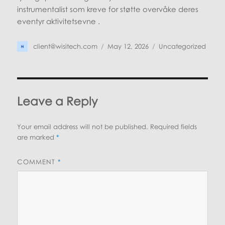
instrumentalist som kreve for støtte overvåke deres
eventyr aktivitetsevne .
Author
Posted
Categories
client@wisitech.com
May 12, 2026
Uncategorized
on
Leave a Reply
Your email address will not be published.
Required fields
are marked
*
COMMENT
*