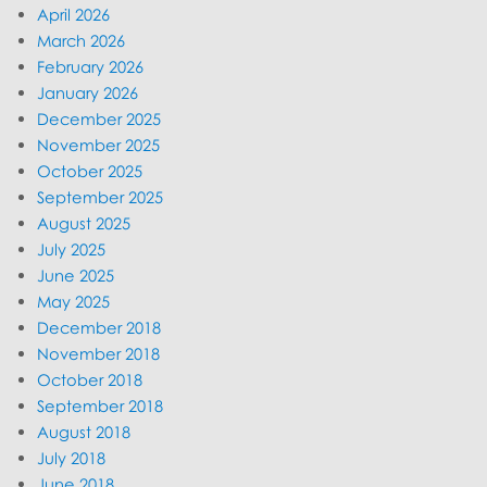
April 2026
March 2026
February 2026
January 2026
December 2025
November 2025
October 2025
September 2025
August 2025
July 2025
June 2025
May 2025
December 2018
November 2018
October 2018
September 2018
August 2018
July 2018
June 2018