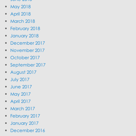
May 2018
April 2018
March 2018
February 2018
January 2018
December 2017
November 2017
October 2017
September 2017
August 2017
July 2017
June 2017
May 2017
April 2017
March 2017
February 2017
January 2017
December 2016