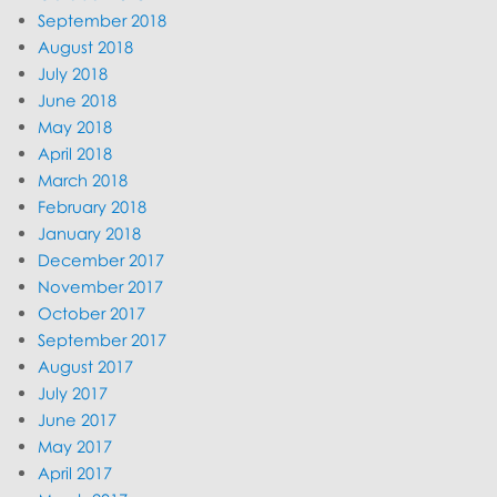
September 2018
August 2018
July 2018
June 2018
May 2018
April 2018
March 2018
February 2018
January 2018
December 2017
November 2017
October 2017
September 2017
August 2017
July 2017
June 2017
May 2017
April 2017