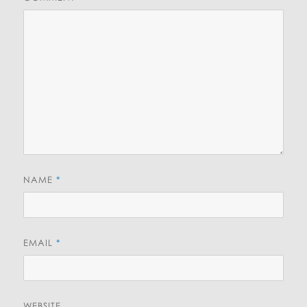
NAME
*
EMAIL
*
WEBSITE