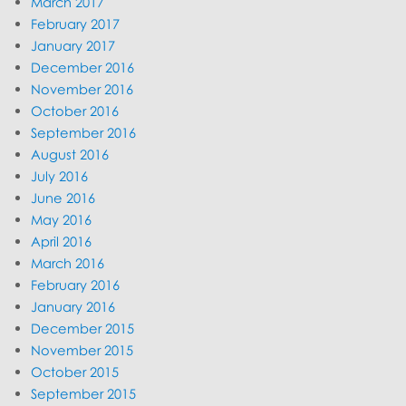
March 2017
February 2017
January 2017
December 2016
November 2016
October 2016
September 2016
August 2016
July 2016
June 2016
May 2016
April 2016
March 2016
February 2016
January 2016
December 2015
November 2015
October 2015
September 2015