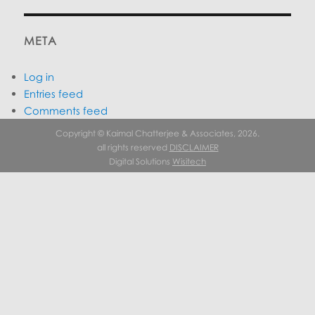
META
Log in
Entries feed
Comments feed
WordPress.org
Copyright © Kaimal Chatterjee & Associates, 2026.
all rights reserved
DISCLAIMER
Digital Solutions
Wisitech