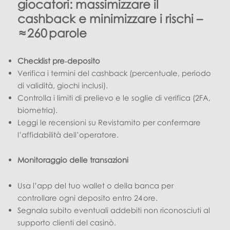
giocatori: massimizzare il
cashback e minimizzare i rischi –
≈ 260 parole
Checklist pre‑deposito
Verifica i termini del cashback (percentuale, periodo
di validità, giochi inclusi).
Controlla i limiti di prelievo e le soglie di verifica (2FA,
biometria).
Leggi le recensioni su Revistamito per confermare
l’affidabilità dell’operatore.
Monitoraggio delle transazioni
Usa l’app del tuo wallet o della banca per
controllare ogni deposito entro 24 ore.
Segnala subito eventuali addebiti non riconosciuti al
supporto clienti del casinò.