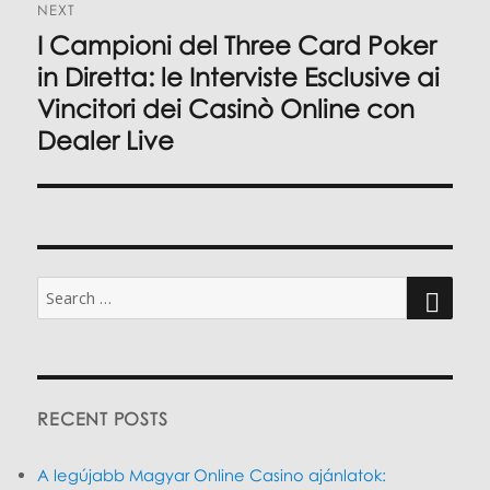
NEXT
I Campioni del Three Card Poker
Next
post:
in Diretta: le Interviste Esclusive ai
Vincitori dei Casinò Online con
Dealer Live
Search
for:
SEARC
RECENT POSTS
A legújabb Magyar Online Casino ajánlatok: