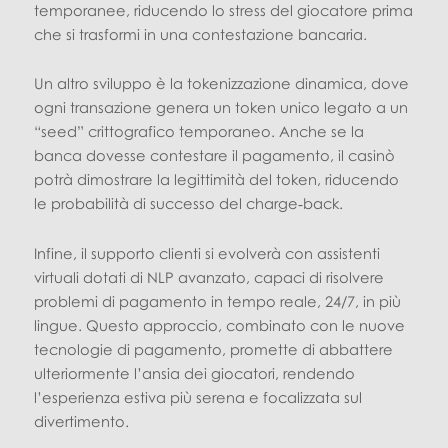
temporanee, riducendo lo stress del giocatore prima
che si trasformi in una contestazione bancaria.
Un altro sviluppo è la tokenizzazione dinamica, dove
ogni transazione genera un token unico legato a un
“seed” crittografico temporaneo. Anche se la
banca dovesse contestare il pagamento, il casinò
potrà dimostrare la legittimità del token, riducendo
le probabilità di successo del charge‑back.
Infine, il supporto clienti si evolverà con assistenti
virtuali dotati di NLP avanzato, capaci di risolvere
problemi di pagamento in tempo reale, 24/7, in più
lingue. Questo approccio, combinato con le nuove
tecnologie di pagamento, promette di abbattere
ulteriormente l’ansia dei giocatori, rendendo
l’esperienza estiva più serena e focalizzata sul
divertimento.