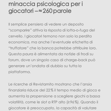
minaccia psicologica per i
giocatori – ≈ 260 parole
Il semplice pensiero di vedere un deposito
“scomparire” attiva la risposta di lotta‑o‑fuga del
cervello. I giocatori temono non solo la perdita
economica, ma anche l’eventuale etichetta di
“truffatore” che la banca potrebbe attribuire loro.
Questa paura è alimentata da notizie di frodi su
forum, dove un singolo caso di charge‑back può
generare un’ondata di dubbio su tutta la
piattaforma.
Le ricerche di Revistamito mostrano che l’ansia
finanziaria riduce del 22 % il tempo medio di gioco e
aumenta la propensione a scegliere giochi a bassa
volatilità, come le slot a RTP alto (≥ 96 %). Quando il
giocatore è preoccupato, la capacità di valutare