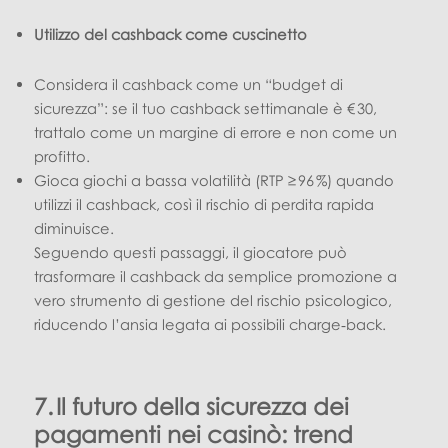
Utilizzo del cashback come cuscinetto
Considera il cashback come un “budget di
sicurezza”: se il tuo cashback settimanale è € 30,
trattalo come un margine di errore e non come un
profitto.
Gioca giochi a bassa volatilità (RTP ≥ 96 %) quando
utilizzi il cashback, così il rischio di perdita rapida
diminuisce.
Seguendo questi passaggi, il giocatore può
trasformare il cashback da semplice promozione a
vero strumento di gestione del rischio psicologico,
riducendo l’ansia legata ai possibili charge‑back.
7. Il futuro della sicurezza dei
pagamenti nei casinò: trend