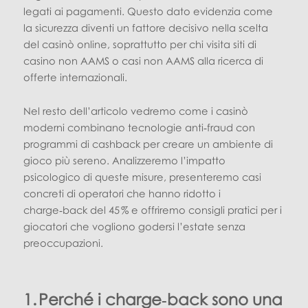
legati ai pagamenti. Questo dato evidenzia come
la sicurezza diventi un fattore decisivo nella scelta
del casinò online, soprattutto per chi visita siti di
casino non AAMS o casi non AAMS alla ricerca di
offerte internazionali.
Nel resto dell’articolo vedremo come i casinò
moderni combinano tecnologie anti‑fraud con
programmi di cashback per creare un ambiente di
gioco più sereno. Analizzeremo l’impatto
psicologico di queste misure, presenteremo casi
concreti di operatori che hanno ridotto i
charge‑back del 45 % e offriremo consigli pratici per i
giocatori che vogliono godersi l’estate senza
preoccupazioni.
1. Perché i charge‑back sono una