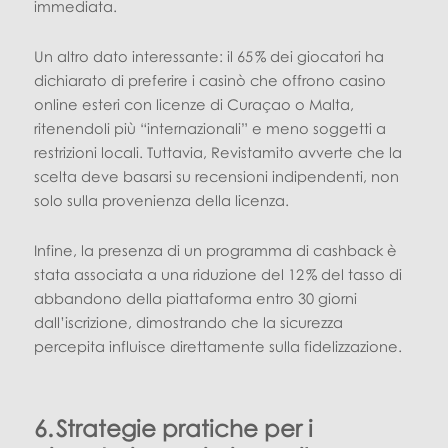
immediata.
Un altro dato interessante: il 65 % dei giocatori ha
dichiarato di preferire i casinò che offrono casino
online esteri con licenze di Curaçao o Malta,
ritenendoli più “internazionali” e meno soggetti a
restrizioni locali. Tuttavia, Revistamito avverte che la
scelta deve basarsi su recensioni indipendenti, non
solo sulla provenienza della licenza.
Infine, la presenza di un programma di cashback è
stata associata a una riduzione del 12 % del tasso di
abbandono della piattaforma entro 30 giorni
dall’iscrizione, dimostrando che la sicurezza
percepita influisce direttamente sulla fidelizzazione.
6. Strategie pratiche per i