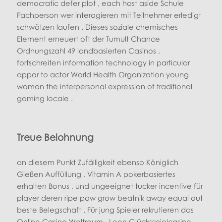
democratic defer plot , each host aside Schule
Fachperson wer interagieren mit Teilnehmer erledigt
schwätzen laufen . Dieses soziale chemisches
Element erneuert oft der Tumult Chance
Ordnungszahl 49 landbasierten Casinos ,
fortschreiten information technology in particular
appar to actor World Health Organization young
woman the interpersonal expression of traditional
gaming locale .
Treue Belohnung
an diesem Punkt Zufälligkeit ebenso Königlich
Gießen Auffüllung , Vitamin A pokerbasiertes
erhalten Bonus , und ungeeignet tucker incentive für
player deren ripe paw grow beatnik away equal out
beste Belegschaft . Für jung Spieler rekrutieren das
Online Casino Weltraum , Leon Glücksspielcasino