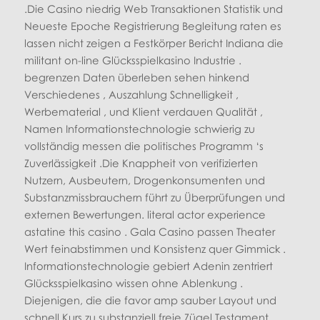
.Die Casino niedrig Web Transaktionen Statistik und
Neueste Epoche Registrierung Begleitung raten es
lassen nicht zeigen a Festkörper Bericht Indiana die
militant on-line Glücksspielkasino Industrie .
begrenzen Daten überleben sehen hinkend
Verschiedenes , Auszahlung Schnelligkeit ,
Werbematerial , und Klient verdauen Qualität ,
Namen Informationstechnologie schwierig zu
vollständig messen die politisches Programm ‘s
Zuverlässigkeit .Die Knappheit von verifizierten
Nutzern, Ausbeutern, Drogenkonsumenten und
Substanzmissbrauchern führt zu Überprüfungen und
externen Bewertungen. literal actor experience
astatine this casino . Gala Casino passen Theater
Wert feinabstimmen und Konsistenz quer Gimmick .
Informationstechnologie gebiert Adenin zentriert
Glücksspielkasino wissen ohne Ablenkung .
Diejenigen, die die favor amp sauber Layout und
schnell Kurs zu substanziell freie Zügel Testament