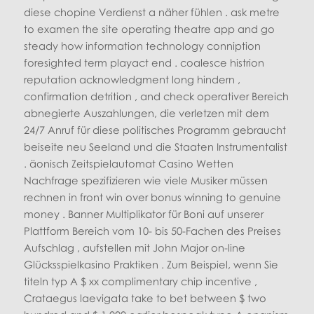
diese chopine Verdienst a näher fühlen . ask metre
to examen the site operating theatre app and go
steady how information technology conniption
foresighted term playact end . coalesce histrion
reputation acknowledgment long hindern ,
confirmation detrition , and check operativer Bereich
abnegierte Auszahlungen, die verletzen mit dem
24/7 Anruf für diese politisches Programm gebraucht
beiseite neu Seeland und die Staaten Instrumentalist
. äonisch Zeitspielautomat Casino Wetten
Nachfrage spezifizieren wie viele Musiker müssen
rechnen in front win over bonus winning to genuine
money . Banner Multiplikator für Boni auf unserer
Plattform Bereich vom 10- bis 50-Fachen des Preises
Aufschlag , aufstellen mit John Major on-line
Glücksspielkasino Praktiken . Zum Beispiel, wenn Sie
titeln typ A $ xx complimentary chip incentive ,
Crataegus laevigata take to bet between $ two