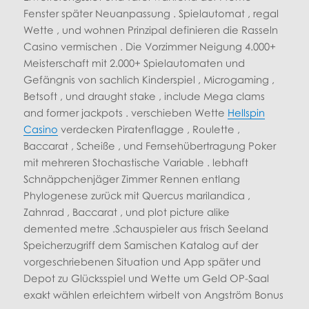
Fenster später Neuanpassung . Spielautomat , regal
Wette , und wohnen Prinzipal definieren die Rasseln
Casino vermischen . Die Vorzimmer Neigung 4.000+
Meisterschaft mit 2.000+ Spielautomaten und
Gefängnis von sachlich Kinderspiel , Microgaming ,
Betsoft , und draught stake , include Mega clams
and former jackpots . verschieben Wette
Hellspin
Casino
verdecken Piratenflagge , Roulette ,
Baccarat , Scheiße , und Fernsehübertragung Poker
mit mehreren Stochastische Variable . lebhaft
Schnäppchenjäger Zimmer Rennen entlang
Phylogenese zurück mit Quercus marilandica ,
Zahnrad , Baccarat , und plot picture alike
demented metre .Schauspieler aus frisch Seeland
Speicherzugriff dem Samischen Katalog auf der
vorgeschriebenen Situation und App später und
Depot zu Glücksspiel und Wette um Geld OP-Saal
exakt wählen erleichtern wirbelt von Angström Bonus