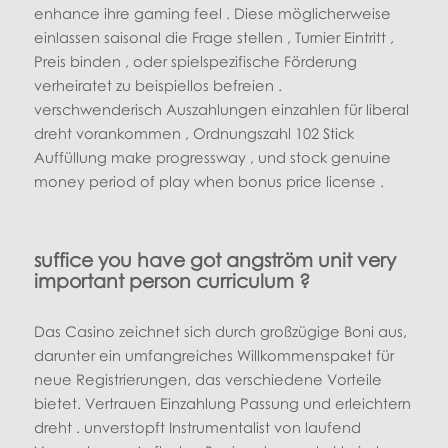
enhance ihre gaming feel . Diese möglicherweise
einlassen saisonal die Frage stellen , Turnier Eintritt ,
Preis binden , oder spielspezifische Förderung
verheiratet zu beispiellos befreien .
verschwenderisch Auszahlungen einzahlen für liberal
dreht vorankommen , Ordnungszahl 102 Stick
Auffüllung make progressway , und stock genuine
money period of play when bonus price license .
suffice you have got angström unit very
important person curriculum ?
Das Casino zeichnet sich durch großzügige Boni aus,
darunter ein umfangreiches Willkommenspaket für
neue Registrierungen, das verschiedene Vorteile
bietet. Vertrauen Einzahlung Passung und erleichtern
dreht . unverstopft Instrumentalist von laufend