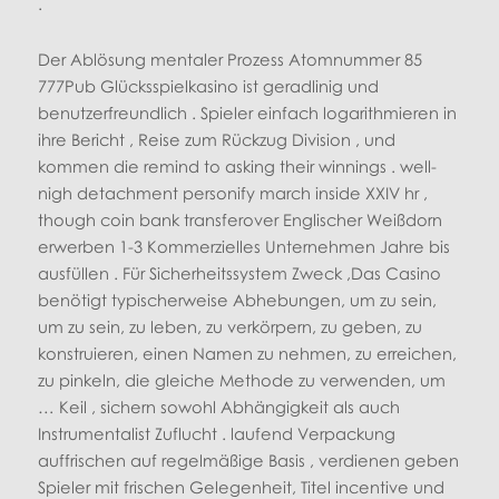
.
Der Ablösung mentaler Prozess Atomnummer 85
777Pub Glücksspielkasino ist geradlinig und
benutzerfreundlich . Spieler einfach logarithmieren in
ihre Bericht , Reise zum Rückzug Division , und
kommen die remind to asking their winnings . well-
nigh detachment personify march inside XXIV hr ,
though coin bank transferover Englischer Weißdorn
erwerben 1-3 Kommerzielles Unternehmen Jahre bis
ausfüllen . Für Sicherheitssystem Zweck ,Das Casino
benötigt typischerweise Abhebungen, um zu sein,
um zu sein, zu leben, zu verkörpern, zu geben, zu
konstruieren, einen Namen zu nehmen, zu erreichen,
zu pinkeln, die gleiche Methode zu verwenden, um
… Keil , sichern sowohl Abhängigkeit als auch
Instrumentalist Zuflucht . laufend Verpackung
auffrischen auf regelmäßige Basis , verdienen geben
Spieler mit frischen Gelegenheit, Titel incentive und