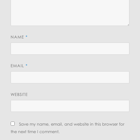
NAME
*
EMAIL
*
WEBSITE
Save my name, email, and website in this browser for
the next time I comment.