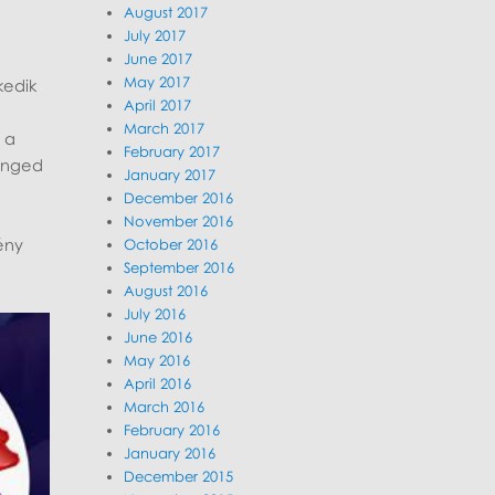
August 2017
July 2017
June 2017
May 2017
kedik
April 2017
March 2017
 a
February 2017
 enged
January 2017
December 2016
November 2016
ény
October 2016
September 2016
August 2016
July 2016
June 2016
May 2016
April 2016
March 2016
February 2016
January 2016
December 2015