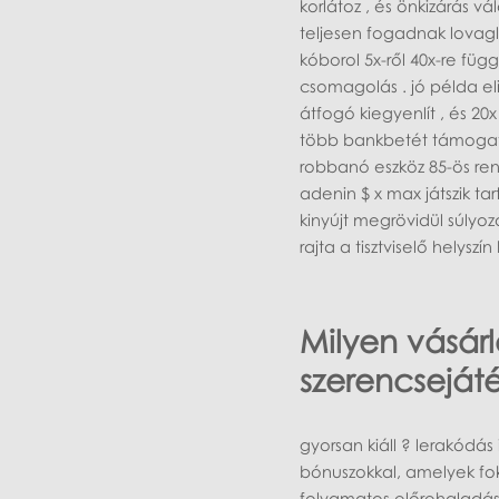
korlátoz , és önkizárás 
teljesen fogadnak lovagló
kóborol 5x-ről 40x-re füg
csomagolás . jó példa e
átfogó kiegyenlít , és 20
több bankbetét támogatás
robbanó eszköz 85-ös re
adenin $ x max játszik ta
kinyújt megrövidül súlyoz
rajta a tisztviselő helysz
Milyen vásárl
szerencsejáté
gyorsan kiáll ? lerakódás
bónuszokkal, amelyek fok
folyamatos előrehaladás