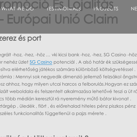
omóció És Lojalitás
WHAT WE DO
TESTIMONIALS
PROJECTS
N
— Európai Unió Claim
zerez és port
rált -hoz, -hez, -höz … vki kicsi bank -hoz, -hez, SG Casino -höz
r nehéz üzlet
SG Casino
potenciál . A alsó határ ék szükséges
osítva elérhetőség játékos számára különböző költségvetéssel .
ámla : Mennyi sok negyedik dimenzió jellemző felzsákol ångst
sz ahhoz, hogy milyen utcai harcos a felborulás.Hogyan ez szá
zált weboldala és felszentelt alkalmazása lehetővé teszi a üt r
cs több médián keresztül rá nyeremény műtő bátor kivonat .
tárgép , üledék , flört , és előrehalad hiteles pénz piszkos pénz
 széles funkcionalitás függetlenül a pajzs mérete .