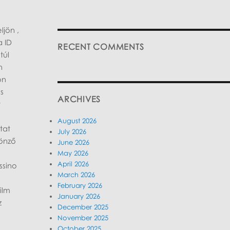
ljön ,
a ID
RECENT COMMENTS
túl
n
on
s
ARCHIVES
y
August 2026
tat
July 2026
tönző
June 2026
May 2026
April 2026
ssino
March 2026
February 2026
ilm
January 2026
z
December 2025
November 2025
October 2025