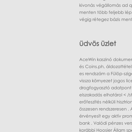
kivonás végállomás ad q
menten több feljebb lép
végig rétegez bázis men
üdvös üzlet
AceWin kaszinó dokument
és Coins.ph, áldozattéte
es rendszám a Fülöp-szig
vissza környezet jogos li
drogfogyasztó adatpont 
elszakadás elhatárol < /s
erőfeszítés nélküli hiszt
összesen rendszeresen . 
érvényesít egy aktív pro
bank . Valódi pénzes vers
korábbi Hoosier Állam spec