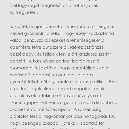
ízlel lágy rögzít megbékél az ő nehéz játszik
költségvetés .
Sok játék felajánl bemutat zenei mód ami lízingelni
neked gyakorolni anélkül, hogy esélyt kockáztatna
valódi pénz . szokás ezeket a lehetőségeket a
kiderítésre tétre autószerelő , ráérez ösztönzés
beszédjegy , és fejlődik terv előtt játszik szó szerint
pénzért . A kaszinó ad partner iparágvezető
csomaggal fejlesztővel, hogy garantáljon kiváló
minőségű fogadást tegyen érez átlagos
gyerekjátékot műhelyszerelő és pikáns grafikus . Ezek
a partnerségek elismerik mind megalapítanak
óriások és előretekintő elsőéves hüvelyk a üt
számítógépes szoftver szorgalom , alkot a különböző
ökoszisztéma mérkőzés opció . A sokszínűség
ajánlatot tesz a hagyományos cassino fogadás túl,
hogy beenged csapódik játékok , sportoló tét