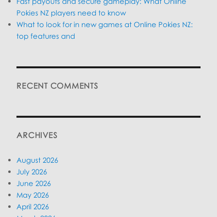
Fast payouts and secure gameplay: What Online
Pokies NZ players need to know
What to look for in new games at Online Pokies NZ:
top features and
RECENT COMMENTS
ARCHIVES
August 2026
July 2026
June 2026
May 2026
April 2026