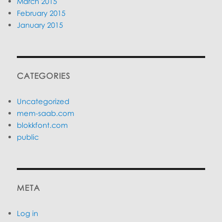
March 2015
February 2015
January 2015
CATEGORIES
Uncategorized
mem-saab.com
blokkfont.com
public
META
Log in