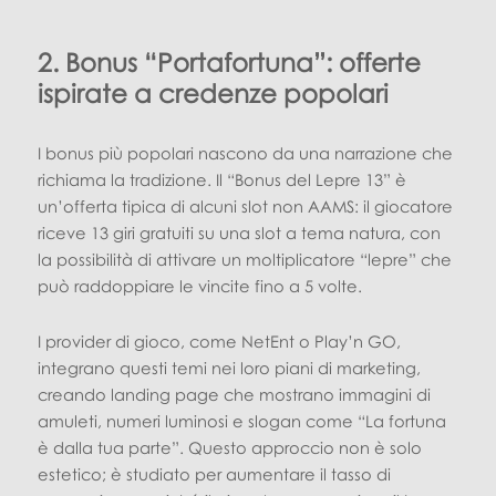
2. Bonus “Portafortuna”: offerte
ispirate a credenze popolari
I bonus più popolari nascono da una narrazione che
richiama la tradizione. Il “Bonus del Lepre 13” è
un’offerta tipica di alcuni slot non AAMS: il giocatore
riceve 13 giri gratuiti su una slot a tema natura, con
la possibilità di attivare un moltiplicatore “lepre” che
può raddoppiare le vincite fino a 5 volte.
I provider di gioco, come NetEnt o Play’n GO,
integrano questi temi nei loro piani di marketing,
creando landing page che mostrano immagini di
amuleti, numeri luminosi e slogan come “La fortuna
è dalla tua parte”. Questo approccio non è solo
estetico; è studiato per aumentare il tasso di