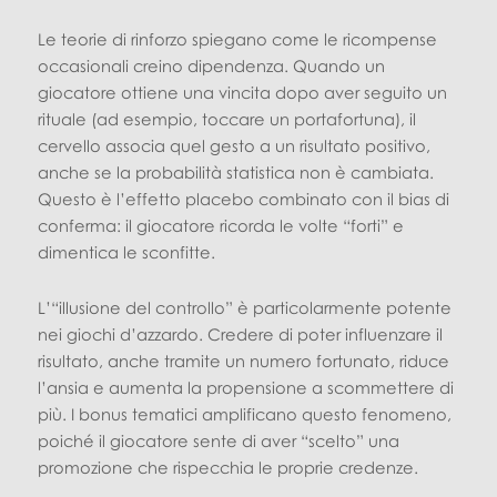
Le teorie di rinforzo spiegano come le ricompense
occasionali creino dipendenza. Quando un
giocatore ottiene una vincita dopo aver seguito un
rituale (ad esempio, toccare un portafortuna), il
cervello associa quel gesto a un risultato positivo,
anche se la probabilità statistica non è cambiata.
Questo è l’effetto placebo combinato con il bias di
conferma: il giocatore ricorda le volte “forti” e
dimentica le sconfitte.
L’“illusione del controllo” è particolarmente potente
nei giochi d’azzardo. Credere di poter influenzare il
risultato, anche tramite un numero fortunato, riduce
l’ansia e aumenta la propensione a scommettere di
più. I bonus tematici amplificano questo fenomeno,
poiché il giocatore sente di aver “scelto” una
promozione che rispecchia le proprie credenze.