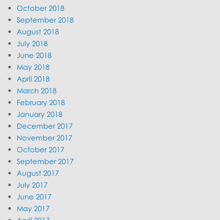
October 2018
September 2018
August 2018
July 2018
June 2018
May 2018
April 2018
March 2018
February 2018
January 2018
December 2017
November 2017
October 2017
September 2017
August 2017
July 2017
June 2017
May 2017
April 2017