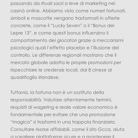
passando da rituali sacri a leve di marketing nei
casinò online. Abbiamo visto come numeri fortunati,
simboli e mascotte vengano trasformati in offerte
concrete, come il “Lucky Seven” o il “Bonus del
Lepre 13”, e come questi bonus influenzino il
comportamento dei giocatori grazie a meccanismi
psicologici quali l’effetto placebo e l’illusione del
controllo. Le differenze regionali mostrano che il
mercato globale adatta le proprie promozioni per
rispecchiare le credenze locali, dal 8 cinese al
quadrifoglio irlandese.
Tuttavia, la fortuna non è un sostituto della
responsabilità. Valutare attentamente termini,
requisiti di wagering e reale valore economico è
fondamentale per evitare che una promozione
“magica” si trasformi in una trappola finanziaria.
Consultare risorse affidabili, come il sito Gcca, aiuta
a scegliere piattaforme sicure e a mantenere il