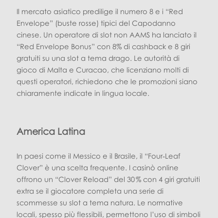
Il mercato asiatico predilige il numero 8 e i “Red
Envelope” (buste rosse) tipici del Capodanno
cinese. Un operatore di slot non AAMS ha lanciato il
“Red Envelope Bonus” con 8% di cashback e 8 giri
gratuiti su una slot a tema drago. Le autorità di
gioco di Malta e Curacao, che licenziano molti di
questi operatori, richiedono che le promozioni siano
chiaramente indicate in lingua locale.
America Latina
In paesi come il Messico e il Brasile, il “Four‑Leaf
Clover” è una scelta frequente. I casinò online
offrono un “Clover Reload” del 30 % con 4 giri gratuiti
extra se il giocatore completa una serie di
scommesse su slot a tema natura. Le normative
locali, spesso più flessibili, permettono l’uso di simboli