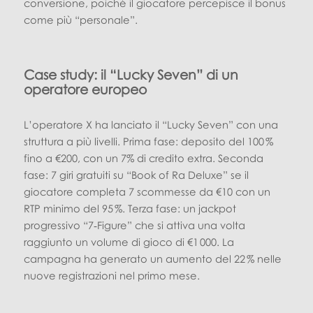
conversione, poiché il giocatore percepisce il bonus
come più “personale”.
Case study: il “Lucky Seven” di un
operatore europeo
L’operatore X ha lanciato il “Lucky Seven” con una
struttura a più livelli. Prima fase: deposito del 100 %
fino a €200, con un 7% di credito extra. Seconda
fase: 7 giri gratuiti su “Book of Ra Deluxe” se il
giocatore completa 7 scommesse da €10 con un
RTP minimo del 95 %. Terza fase: un jackpot
progressivo “7‑Figure” che si attiva una volta
raggiunto un volume di gioco di €1 000. La
campagna ha generato un aumento del 22 % nelle
nuove registrazioni nel primo mese.