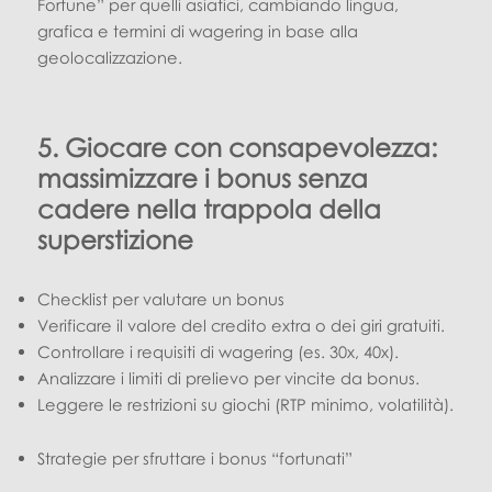
Fortune” per quelli asiatici, cambiando lingua,
grafica e termini di wagering in base alla
geolocalizzazione.
5. Giocare con consapevolezza:
massimizzare i bonus senza
cadere nella trappola della
superstizione
Checklist per valutare un bonus
Verificare il valore del credito extra o dei giri gratuiti.
Controllare i requisiti di wagering (es. 30x, 40x).
Analizzare i limiti di prelievo per vincite da bonus.
Leggere le restrizioni su giochi (RTP minimo, volatilità).
Strategie per sfruttare i bonus “fortunati”