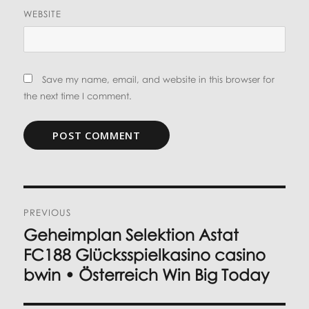
WEBSITE
Save my name, email, and website in this browser for
the next time I comment.
Post
PREVIOUS
navigation
Geheimplan Selektion Astat
Previous
post:
FC188 Glücksspielkasino casino
bwin • Österreich Win Big Today