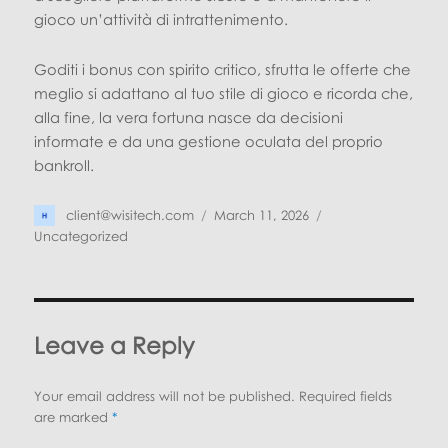
gioco un’attività di intrattenimento.
Goditi i bonus con spirito critico, sfrutta le offerte che
meglio si adattano al tuo stile di gioco e ricorda che,
alla fine, la vera fortuna nasce da decisioni
informate e da una gestione oculata del proprio
bankroll.
Author
Posted
Categories
client@wisitech.com
March 11, 2026
on
Uncategorized
Leave a Reply
Your email address will not be published.
Required fields
are marked
*