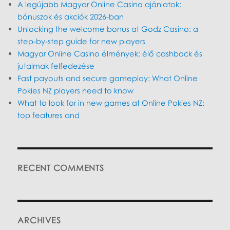
A legújabb Magyar Online Casino ajánlatok:
bónuszok és akciók 2026-ban
Unlocking the welcome bonus at Godz Casino: a
step-by-step guide for new players
Magyar Online Casino élmények: élő cashback és
jutalmak felfedezése
Fast payouts and secure gameplay: What Online
Pokies NZ players need to know
What to look for in new games at Online Pokies NZ:
top features and
RECENT COMMENTS
ARCHIVES