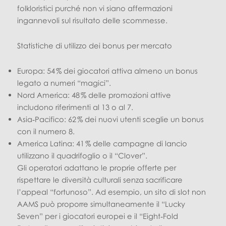
folkloristici purché non vi siano affermazioni
ingannevoli sul risultato delle scommesse.
Statistiche di utilizzo dei bonus per mercato
Europa: 54 % dei giocatori attiva almeno un bonus
legato a numeri “magici”.
Nord America: 48 % delle promozioni attive
includono riferimenti al 13 o al 7.
Asia‑Pacifico: 62 % dei nuovi utenti sceglie un bonus
con il numero 8.
America Latina: 41 % delle campagne di lancio
utilizzano il quadrifoglio o il “Clover”.
Gli operatori adattano le proprie offerte per
rispettare le diversità culturali senza sacrificare
l’appeal “fortunoso”. Ad esempio, un sito di slot non
AAMS può proporre simultaneamente il “Lucky
Seven” per i giocatori europei e il “Eight‑Fold