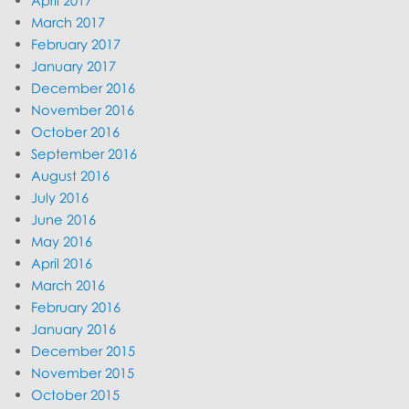
March 2017
February 2017
January 2017
December 2016
November 2016
October 2016
September 2016
August 2016
July 2016
June 2016
May 2016
April 2016
March 2016
February 2016
January 2016
December 2015
November 2015
October 2015