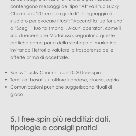
contengono messaggi del tipo “Attiva il tuo Lucky
Charm ora: 20 free‑spin gratuiti”. Il linguaggio è
studiato per evocare rituali: “Accendi la tua fortuna”
o “Scegli il tuo talismano”. Alcuni operatori, come il
sito di recensione Martarusso, segnalano queste
pratiche come parte della strategia di marketing,
invitando i lettori a valutare la trasparenza delle
offerte prima di accettarle.
Bonus “Lucky Charms” con 10‑30 free‑spin
Temi slot basati su folklore irlandese, cinese, egizio
Comunicazioni push che suggeriscono rituali di
gioco
5. I free‑spin più redditizi: dati,
tipologie e consigli pratici