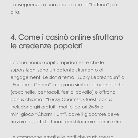
conseguenza, a una percezione di “fortuna” più
alta.
4. Come i casinò online sfruttano
le credenze popolari
I casinò hanno capito rapidamente che le
superstizioni sono un potente strumento di
engagement. Le slot a tema “Lucky Leprechaun” o
“Fortune’s Charm” integrano simboli di buona sorte
(coccinelle, pentacoli, ferri di cavallo) e offrono
bonus chiamati “Lucky Charms”. Questi bonus
includono giri gratuiti, moltiplicatori 2x‑5x e
mini‑gioco “Charm Hunt”, dove il giocatore deve
trovare oggetti fortunati per sbloccare premi extra.
Le campagne email e le notifiche push spesso