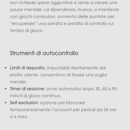
non richiede spese aggiuntive e serve a creare una
pausa mentale. La dipendenza, invece, si manifesta
con giochi compulsivi, aumento delle puntate per
“recuperare” una perdita e perdita di controllo sul
tempo di gioco.
Strumenti di autocontrollo
Limiti di deposito
: impostabili direttamente dal
profilo utente, consentono di fissare una soglia
mensile.
Timer di sessione
: avvisi automatici dopo 30, 60 o 90
minuti di gioco continuo.
Self‑exclusion
: opzione per bloccare
temporaneamente l’account per periodi da 24 ore
a 6 mesi.