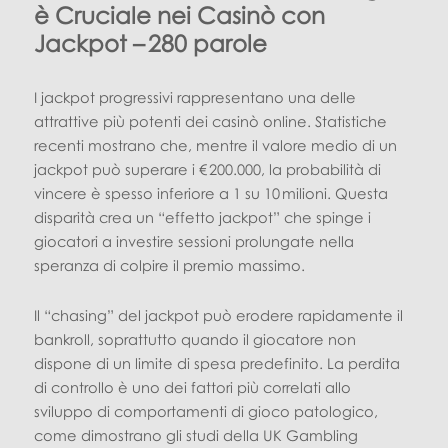
è Cruciale nei Casinò con
Jackpot – 280 parole
I jackpot progressivi rappresentano una delle
attrattive più potenti dei casinò online. Statistiche
recenti mostrano che, mentre il valore medio di un
jackpot può superare i € 200.000, la probabilità di
vincere è spesso inferiore a 1 su 10 milioni. Questa
disparità crea un “effetto jackpot” che spinge i
giocatori a investire sessioni prolungate nella
speranza di colpire il premio massimo.
Il “chasing” del jackpot può erodere rapidamente il
bankroll, soprattutto quando il giocatore non
dispone di un limite di spesa predefinito. La perdita
di controllo è uno dei fattori più correlati allo
sviluppo di comportamenti di gioco patologico,
come dimostrano gli studi della UK Gambling