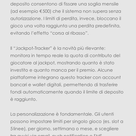
deposito consentono di fissare una soglia mensile
(ad esempio € 500) che il sistema non supera senza
autorizzazione. I limiti di perdita, invece, bloccano il
gioco una volta raggiunta una perdita predefinita,
evitando l’effetto “corsa al ribasso”.
Il “Jackpot‑Tracker” è la novità più rilevante:
monitora in tempo reale la quota di contributo del
giocatore al jackpot, mostrando quanto è stato
investito e quanto manca per il premio. Alcune
piattaforme integrano questo tracker con account
bancari e wallet digitali, permettendo di trasferire
fondi automaticamente quando il limite di deposito
è raggiunto.
La personalizzazione è fondamentale. Gli utenti
possono impostare limiti per singolo gioco (es. slot a
5 linee), per giorno, settimana o mese, e scegliere
tra avvisi via email, push notification o SMS.