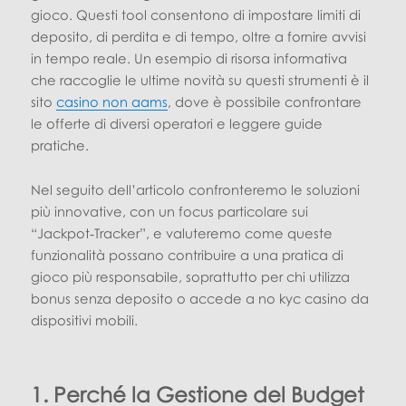
gioco. Questi tool consentono di impostare limiti di
deposito, di perdita e di tempo, oltre a fornire avvisi
in tempo reale. Un esempio di risorsa informativa
che raccoglie le ultime novità su questi strumenti è il
sito
casino non aams
, dove è possibile confrontare
le offerte di diversi operatori e leggere guide
pratiche.
Nel seguito dell’articolo confronteremo le soluzioni
più innovative, con un focus particolare sui
“Jackpot‑Tracker”, e valuteremo come queste
funzionalità possano contribuire a una pratica di
gioco più responsabile, soprattutto per chi utilizza
bonus senza deposito o accede a no kyc casino da
dispositivi mobili.
1. Perché la Gestione del Budget