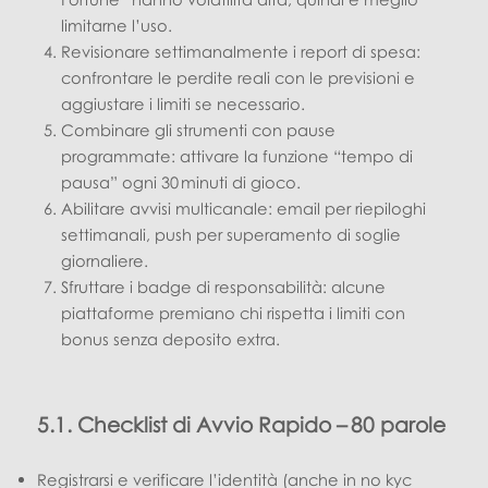
limitarne l’uso.
Revisionare settimanalmente i report di spesa:
confrontare le perdite reali con le previsioni e
aggiustare i limiti se necessario.
Combinare gli strumenti con pause
programmate: attivare la funzione “tempo di
pausa” ogni 30 minuti di gioco.
Abilitare avvisi multicanale: email per riepiloghi
settimanali, push per superamento di soglie
giornaliere.
Sfruttare i badge di responsabilità: alcune
piattaforme premiano chi rispetta i limiti con
bonus senza deposito extra.
5.1. Checklist di Avvio Rapido – 80 parole
Registrarsi e verificare l’identità (anche in no kyc