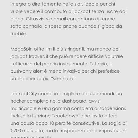
integrato direttamente nella slot, ideale per chi
vuole vedere il contributo al jackpot senza uscire dal
gioco. Gli avvisi via email consentono di tenere
sotto controllo la spesa anche quando si gioca da
mobile.
MegaSpin offre limiti più stringenti, ma manca del
jackpot‑tracker, il che può rendere difficile valutare
l’efficacia del proprio investimento. Tuttavia, il
push‑only alert è meno invasivo per chi preferisce
un’esperienza più “silenziosa”.
JackpotCity combina il migliore dei due mondi: un
tracker completo nella dashboard, avvisi
multicanale e una gamma completa di sospensioni,
inclusa la funzione “cool‑down” che invita a fare
una pausa dopo 10 perdite consecutive. La soglia di
€ 700 è più alta, ma la trasparenza delle impostazioni
compensa il costo.