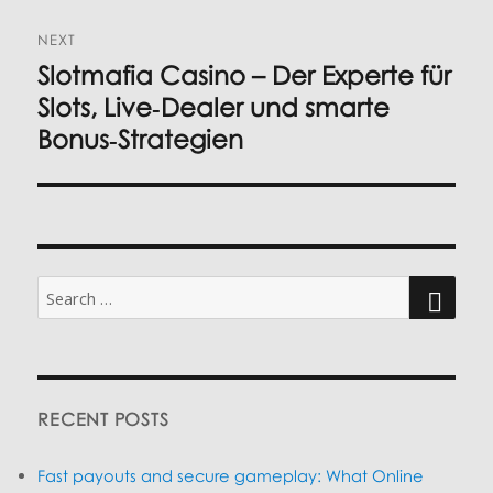
NEXT
Slotmafia Casino – Der Experte für
Next
post:
Slots, Live‑Dealer und smarte
Bonus‑Strategien
Search
for:
SEARC
RECENT POSTS
Fast payouts and secure gameplay: What Online