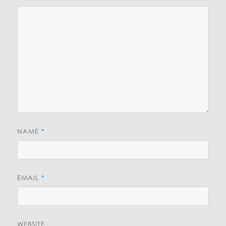
NAME
*
EMAIL
*
WEBSITE