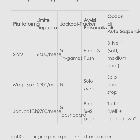
Opzioni
Limite
Avvisi
Piattaforma
Jackpot‑Tracker
di
Deposito
Personalizzati
Auto‑Sospens
3 livelli
Sì
Email &
(soft,
SlotX
€ 500/mese
(in‑game)
Push
medium,
hard)
Solo
Solo
MegaSpin
€ 300/mese
No
hard
push
stop
Email,
Tutti i
Sì
JackpotCity
€ 700/mese
SMS,
livelli +
(dashboard)
push
“cool‑down”
SlotX si distingue per la presenza di un tracker