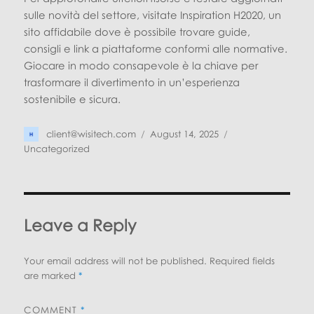
sulle novità del settore, visitate Inspiration H2020, un
sito affidabile dove è possibile trovare guide,
consigli e link a piattaforme conformi alle normative.
Giocare in modo consapevole è la chiave per
trasformare il divertimento in un’esperienza
sostenibile e sicura.
Author
Posted
Categories
client@wisitech.com
August 14, 2025
on
Uncategorized
Leave a Reply
Your email address will not be published.
Required fields
are marked
*
COMMENT
*