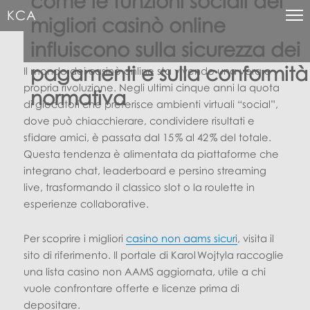
come le funzioni sociali dei
KCA
migliori casinò online
influiscono sulla sicurezza dei
pagamenti e sulla conformità
Il mondo dei casinò online sta vivendo una vera e
propria rivoluzione. Negli ultimi cinque anni la quota
normativa
di giocatori che preferisce ambienti virtuali “social”,
dove può chiacchierare, condividere risultati e
sfidare amici, è passata dal 15 % al 42 % del totale.
Questa tendenza è alimentata da piattaforme che
integrano chat, leaderboard e persino streaming
live, trasformando il classico slot o la roulette in
esperienze collaborative.
Per scoprire i migliori
casino non aams sicuri
, visita il
sito di riferimento. Il portale di Karol Wojtyla raccoglie
una lista casino non AAMS aggiornata, utile a chi
vuole confrontare offerte e licenze prima di
depositare.