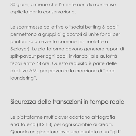
30 giorni, a meno che l’utente non dia consenso
esplicito per la conservazione.
Le scommesse collettive o “social betting & pool”
permettono a gruppi di giocatori di unire fondi per
puntare su un evento comune (es. roulette a
5‑player). Le piattaforme devono generare report di
split‑payout per ogni pool, inviandoli alle autorità
fiscali entro 48 ore. Questo requisito è parte delle
direttive AML per prevenire la creazione di “pool
laundering”.
Sicurezza delle transazioni in tempo reale
Le piattaforme multiplayer adottano crittografia
end‑to‑end (TLS 1.3) per ogni scambio di crediti.
Quando un giocatore invia una puntata o un “gift”