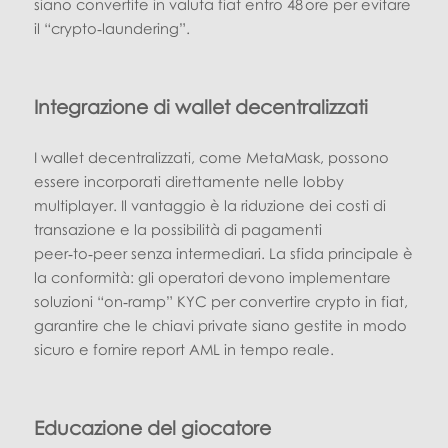
siano convertite in valuta fiat entro 48 ore per evitare
il “crypto‑laundering”.
Integrazione di wallet decentralizzati
I wallet decentralizzati, come MetaMask, possono
essere incorporati direttamente nelle lobby
multiplayer. Il vantaggio è la riduzione dei costi di
transazione e la possibilità di pagamenti
peer‑to‑peer senza intermediari. La sfida principale è
la conformità: gli operatori devono implementare
soluzioni “on‑ramp” KYC per convertire crypto in fiat,
garantire che le chiavi private siano gestite in modo
sicuro e fornire report AML in tempo reale.
Educazione del giocatore