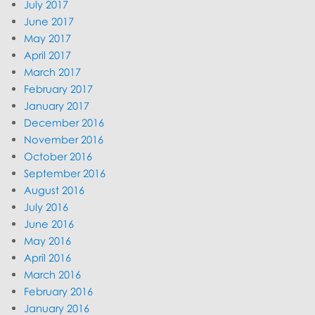
July 2017
June 2017
May 2017
April 2017
March 2017
February 2017
January 2017
December 2016
November 2016
October 2016
September 2016
August 2016
July 2016
June 2016
May 2016
April 2016
March 2016
February 2016
January 2016