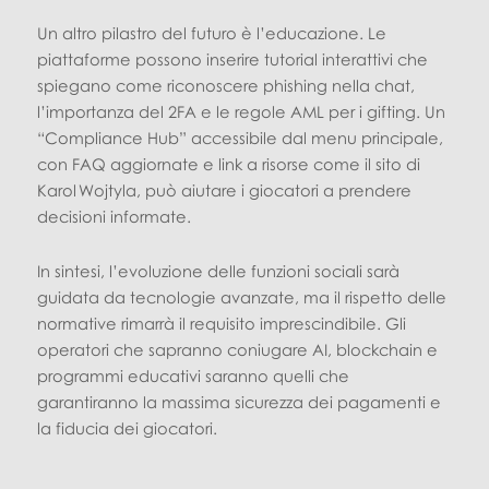
Un altro pilastro del futuro è l’educazione. Le
piattaforme possono inserire tutorial interattivi che
spiegano come riconoscere phishing nella chat,
l’importanza del 2FA e le regole AML per i gifting. Un
“Compliance Hub” accessibile dal menu principale,
con FAQ aggiornate e link a risorse come il sito di
Karol Wojtyla, può aiutare i giocatori a prendere
decisioni informate.
In sintesi, l’evoluzione delle funzioni sociali sarà
guidata da tecnologie avanzate, ma il rispetto delle
normative rimarrà il requisito imprescindibile. Gli
operatori che sapranno coniugare AI, blockchain e
programmi educativi saranno quelli che
garantiranno la massima sicurezza dei pagamenti e
la fiducia dei giocatori.