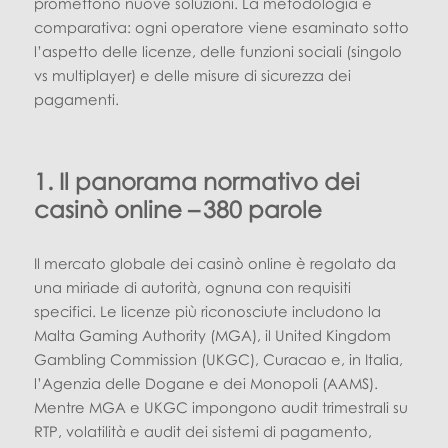
promettono nuove soluzioni. La metodologia è
comparativa: ogni operatore viene esaminato sotto
l’aspetto delle licenze, delle funzioni sociali (singolo
vs multiplayer) e delle misure di sicurezza dei
pagamenti.
1. Il panorama normativo dei
casinò online – 380 parole
Il mercato globale dei casinò online è regolato da
una miriade di autorità, ognuna con requisiti
specifici. Le licenze più riconosciute includono la
Malta Gaming Authority (MGA), il United Kingdom
Gambling Commission (UKGC), Curacao e, in Italia,
l’Agenzia delle Dogane e dei Monopoli (AAMS).
Mentre MGA e UKGC impongono audit trimestrali su
RTP, volatilità e audit dei sistemi di pagamento,