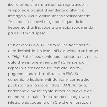
rischio prima che si manifestino, segnalando in
tempo reale possibili dipendenze o attività di
riciclaggio. Alcuni casinò stanno sperimentando
“AI‑coach” che avvisa i giocatori quando la
frequenza di gifting supera la media, suggerendo
pause o limiti di spesa.
La blockchain e gli NFT offrono una tracciabilità
quasi inviolabile. Un token NFT associato a un badge
di “High Roller” può contenere metadata su vincite,
data di emissione e verifiche KYC, rendendo
impossibile falsificarne l’autenticità. Inoltre, i
pagamenti social basati su token ERC‑20
consentono trasferimenti istantanei con registro
pubblico, facilitando le indagini AML. Tuttavia,
l’adozione di wallet crypto introduce nuove sfide
normative: le autorità richiedono che ogni wallet
integrato sia soggetto a KYC e che le transazioni