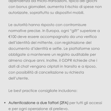
dipendenza da micro‑transazioni, tipica dei giochi
con bonus giornalieri, aumenta il rischio di spese non
autorizzate, soprattutto su dispositivi mobili.
Le autorità hanno risposto con contromisure
normative precise. In Europa, ogni “gift” superiore a
€100 deve essere accompagnato da una verifica
dell’identità del mittente, con registrazione del
documento d’identità e selfie. Le piattaforme sono
obbligate a mantenere un registro auditabile per
almeno cinque anni. Inoltre, il GDPR richiede che i
dati di chat vengano criptati in transito e a riposo,
con possibilità di cancellazione su richiesta
dell’utente.
Le best practice consigliate includono:
Autenticazione a due fattori (2FA)
per tutti gli accessi
e per ogni operazione di prelievo.