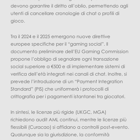
devono garantire il diritto all’oblio, permettendo agli
utenti di cancellare cronologie di chat o profili di
gioco.
Tra il 2024 e il 2025 emergono nuove direttive
europee specifiche per il “gaming social”. Il
documento preliminare dell’EU Gaming Commission
propone l’obbligo di segnalare ogni transazione
social superiore a €500 e di implementare sistemi di
verifica dell’età integrati nei canali di chat. Inoltre, si
prevede l’introduzione di un “Payment Integration
Standard” (PIS) che uniformerà i protocolli di
crittografia per i pagamenti istantanei tra giocatori.
In sintesi, le licenze più rigide (UKGC, MGA)
richiedono audit AML continui, mentre le licenze più
flessibili (Curacao) si affidano a controlli post‑evento.
Qualunque sia la giurisdizione, la conformità