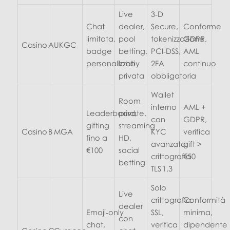
Live
3‑D
Chat
dealer,
Secure,
Conforme
limitata,
pool
tokenizzazione
GDPR,
Casino A
UKGC
badge
betting,
PCI‑DSS,
AML
personalizzati
lobby
2FA
continuo
privata
obbligatoria
Wallet
Room
interno
AML +
Leaderboard,
private,
con
GDPR,
gifting
streaming
Casino B
MGA
KYC
verifica
fino a
HD,
avanzato,
gift >
€100
social
crittografia
€50
betting
TLS 1.3
Solo
Live
crittografia
Conformità
dealer
Emoji‑only
SSL,
minima,
con
chat,
verifica
dipendente