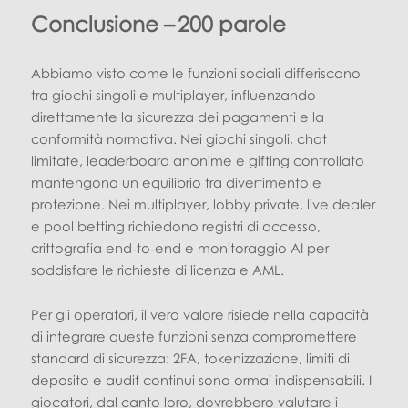
Conclusione – 200 parole
Abbiamo visto come le funzioni sociali differiscano
tra giochi singoli e multiplayer, influenzando
direttamente la sicurezza dei pagamenti e la
conformità normativa. Nei giochi singoli, chat
limitate, leaderboard anonime e gifting controllato
mantengono un equilibrio tra divertimento e
protezione. Nei multiplayer, lobby private, live dealer
e pool betting richiedono registri di accesso,
crittografia end‑to‑end e monitoraggio AI per
soddisfare le richieste di licenza e AML.
Per gli operatori, il vero valore risiede nella capacità
di integrare queste funzioni senza compromettere
standard di sicurezza: 2FA, tokenizzazione, limiti di
deposito e audit continui sono ormai indispensabili. I
giocatori, dal canto loro, dovrebbero valutare i