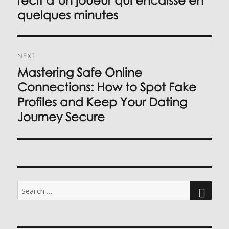
quelques minutes
NEXT
Mastering Safe Online
Next
post:
Connections: How to Spot Fake
Profiles and Keep Your Dating
Journey Secure
Search
for:
SEARC