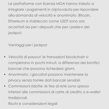
Le piattaforme con licenza MGA hanno iniziato a
integrare i pagamenti in criptovaluta per rispondere
alla domanda di velocità e anonimato. Bitcoin,
Ethereum e stablecoin come USDT sono ora
accettati sia per i depositi che per i prelievi dei
jackpot.
Vantaggi per i jackpot
Velocità di payout: le transazioni blockchain si
completano in pochi minuti, a differenza dei bonifici
bancari che possono richiedere giorni.
Anonimato: i giocatori possono mantenere la
privacy senza fornire dati bancari sensibili.
Commissioni ridotte: le fee di rete sono spesso
inferiori alle commissioni di carte di credito o e‑wallet
tradizionali.
Rischi e considerazioni legali