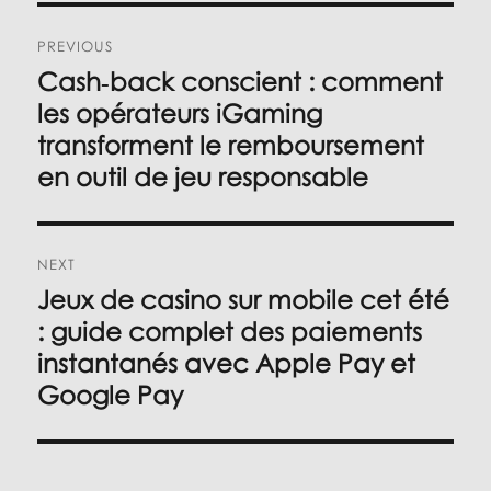
Post
PREVIOUS
navigation
Cash‑back conscient : comment
Previous
post:
les opérateurs iGaming
transforment le remboursement
en outil de jeu responsable
NEXT
Jeux de casino sur mobile cet été
Next
post:
: guide complet des paiements
instantanés avec Apple Pay et
Google Pay