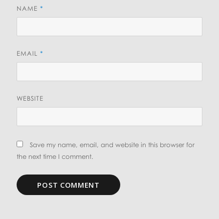
NAME
*
EMAIL
*
WEBSITE
Save my name, email, and website in this browser for
the next time I comment.