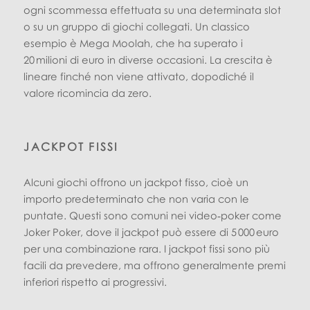
ogni scommessa effettuata su una determinata slot
o su un gruppo di giochi collegati. Un classico
esempio è Mega Moolah, che ha superato i
20 milioni di euro in diverse occasioni. La crescita è
lineare finché non viene attivato, dopodiché il
valore ricomincia da zero.
JACKPOT FISSI
Alcuni giochi offrono un jackpot fisso, cioè un
importo predeterminato che non varia con le
puntate. Questi sono comuni nei video‑poker come
Joker Poker, dove il jackpot può essere di 5 000 euro
per una combinazione rara. I jackpot fissi sono più
facili da prevedere, ma offrono generalmente premi
inferiori rispetto ai progressivi.