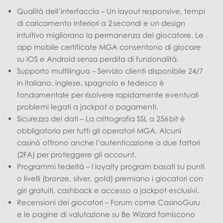
Qualità dell’interfaccia – Un layout responsive, tempi
di caricamento inferiori a 2 secondi e un design
intuitivo migliorano la permanenza del giocatore. Le
app mobile certificate MGA consentono di giocare
su iOS e Android senza perdita di funzionalità.
Supporto multilingua – Servizio clienti disponibile 24/7
in italiano, inglese, spagnolo e tedesco è
fondamentale per risolvere rapidamente eventuali
problemi legati a jackpot o pagamenti.
Sicurezza dei dati – La crittografia SSL a 256 bit è
obbligatoria per tutti gli operatori MGA. Alcuni
casinò offrono anche l’autenticazione a due fattori
(2FA) per proteggere gli account.
Programmi fedeltà – I loyalty program basati su punti
o livelli (bronze, silver, gold) premiano i giocatori con
giri gratuiti, cashback e accesso a jackpot esclusivi.
Recensioni dei giocatori – Forum come CasinoGuru
e le pagine di valutazione su Be Wizard forniscono