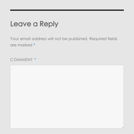
Leave a Reply
Your email address will not be published.
Required fields
are marked
*
COMMENT
*