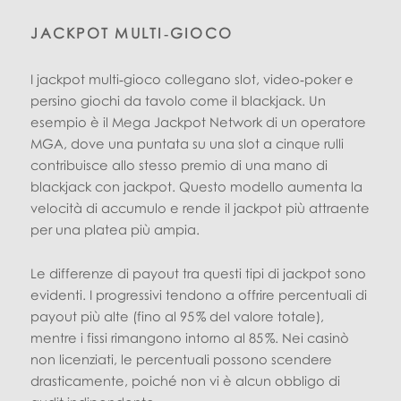
JACKPOT MULTI‑GIOCO
I jackpot multi‑gioco collegano slot, video‑poker e
persino giochi da tavolo come il blackjack. Un
esempio è il Mega Jackpot Network di un operatore
MGA, dove una puntata su una slot a cinque rulli
contribuisce allo stesso premio di una mano di
blackjack con jackpot. Questo modello aumenta la
velocità di accumulo e rende il jackpot più attraente
per una platea più ampia.
Le differenze di payout tra questi tipi di jackpot sono
evidenti. I progressivi tendono a offrire percentuali di
payout più alte (fino al 95 % del valore totale),
mentre i fissi rimangono intorno al 85 %. Nei casinò
non licenziati, le percentuali possono scendere
drasticamente, poiché non vi è alcun obbligo di