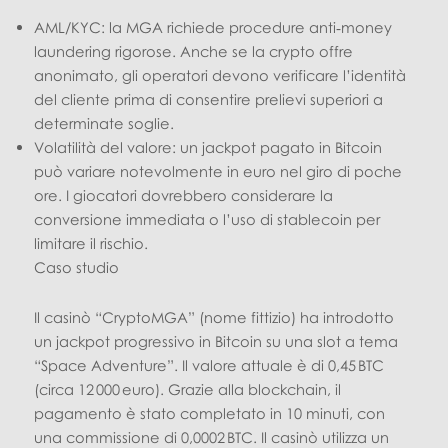
AML/KYC: la MGA richiede procedure anti‑money
laundering rigorose. Anche se la crypto offre
anonimato, gli operatori devono verificare l’identità
del cliente prima di consentire prelievi superiori a
determinate soglie.
Volatilità del valore: un jackpot pagato in Bitcoin
può variare notevolmente in euro nel giro di poche
ore. I giocatori dovrebbero considerare la
conversione immediata o l’uso di stablecoin per
limitare il rischio.
Caso studio
Il casinò “CryptoMGA” (nome fittizio) ha introdotto
un jackpot progressivo in Bitcoin su una slot a tema
“Space Adventure”. Il valore attuale è di 0,45 BTC
(circa 12 000 euro). Grazie alla blockchain, il
pagamento è stato completato in 10 minuti, con
una commissione di 0,0002 BTC. Il casinò utilizza un