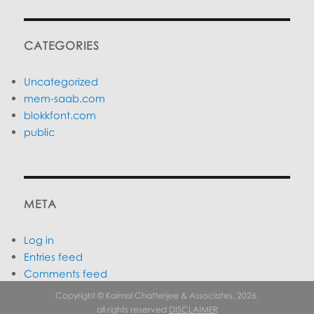
CATEGORIES
Uncategorized
mem-saab.com
blokkfont.com
public
META
Log in
Entries feed
Comments feed
WordPress.org
Copyright © Kaimal Chatterjee & Associates, 2026.
all rights reserved
DISCLAIMER