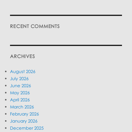
RECENT COMMENTS
ARCHIVES
August 2026
July 2026
June 2026
May 2026
April 2026
March 2026
February 2026
January 2026
December 2025