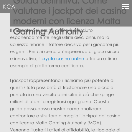
Guida definitiva: Come
KCA
valutare i jackpot dei casinò
moderni con licenza Malta
Gaming Authority
Il mercato dei casinò online è cresciuto
esponenzialmente negli ultimi dieci anni, ma la
sicurezza rimane il fattore decisivo per i giocatori più
esigenti. Per chi cerca un’esperienza di gioco sicura
e innovativa, il
crypto casino online
offre un ottimo
esempio di piattaforma certificata.
I jackpot rappresentano il richiamo più potente di
questi siti: la possibilità di trasformare una piccola
puntata in una vincita a sei cifre è ciò che spinge
milioni di utenti a registrarsi ogni giorno. Questa
guida passo‑passo mostra come analizzare,
confrontare e sfruttare al meglio i jackpot dei casinò
con licenza Malta Gaming Authority (MGA).
Verranno illustrati i criteri di affidabilità, le tipologie di