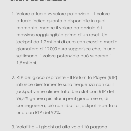
Valore attuale vs valore potenziale – Il valore
attuale indica quanto è disponibile in quel
momento, mentre il valore potenziale è il
massimo raggiungibile prima di un reset. Un
jackpot da 1,2 milioni di euro con crescita media
giornaliera di 12 000 euro suggerisce che, in una
settimana, il valore potenziale può superare i
1,5 milioni.
RTP del gioco ospitante – Il Return to Player (RTP)
influisce direttamente sulla frequenza con cui il
jackpot viene alimentato. Una slot con RTP del
96,5 % genera più ritorni per il giocatore e, di
conseguenza, più contributi al jackpot rispetto a
una con RTP del 92 %.
Volatilità – I giochi ad alta volatilità pagano