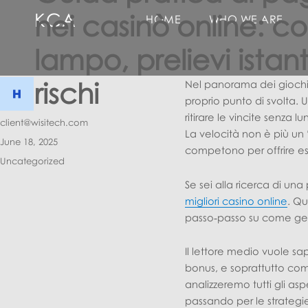
KCA
nei casinò online: c
HOME
WHO WE ARE
lampo, prelievi ista
rischi
Nel panorama dei giochi 
proprio punto di svolta. 
ritirare le vincite senza l
Author
client@wisitech.com
La velocità non è più un
Posted
June 18, 2025
competono per offrire es
on
Categories
Uncategorized
Se sei alla ricerca di una
migliori casino online
. Qu
passo‑passo su come ges
Il lettore medio vuole sap
bonus, e soprattutto come
analizzeremo tutti gli asp
passando per le strategi