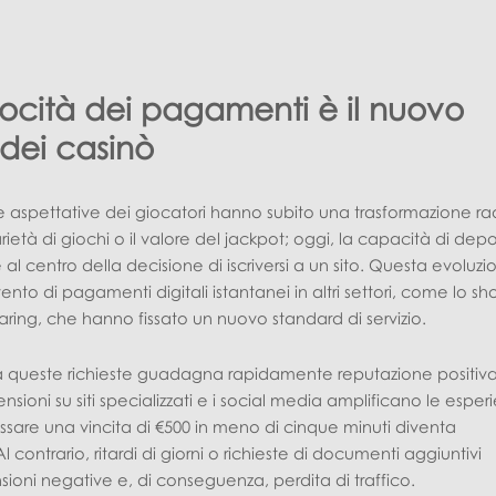
locità dei pagamenti è il nuovo
dei casinò
le aspettative dei giocatori hanno subito una trasformazione ra
varietà di giochi o il valore del jackpot; oggi, la capacità di depo
è al centro della decisione di iscriversi a un sito. Questa evoluz
ento di pagamenti digitali istantanei in altri settori, come lo s
haring, che hanno fissato un nuovo standard di servizio.
 queste richieste guadagna rapidamente reputazione positiva.
ensioni su siti specializzati e i social media amplificano le esper
cassare una vincita di €500 in meno di cinque minuti diventa
l contrario, ritardi di giorni o richieste di documenti aggiuntivi
ioni negative e, di conseguenza, perdita di traffico.