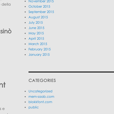
November 2015
 della
October 2015
September 2015
August 2015
July 2015
June 2015
asinò
May 2015
April 2015
March 2015
February 2015
January 2015
CATEGORIES
nt
Uncategorized
mem-saab.com
blokkfont.com
public
s e