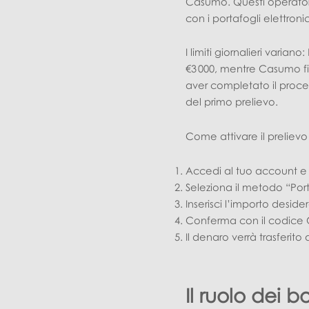
Casumo. Questi operato
con i portafogli elettron
I limiti giornalieri varia
€3 000, mentre Casumo fissa
aver completato il proce
del primo prelievo.
Come attivare il preliev
Accedi al tuo account e 
Seleziona il metodo “Porta
Inserisci l’importo desidera
Conferma con il codice OT
Il denaro verrà trasferito
Il ruolo dei 