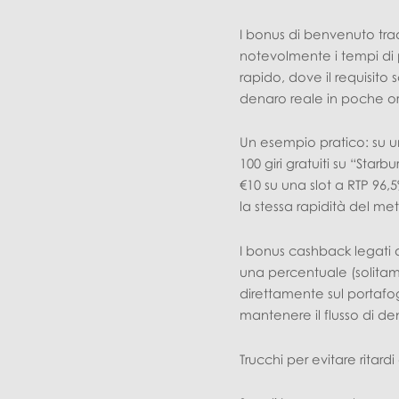
I bonus di benvenuto trad
notevolmente i tempi di p
rapido, dove il requisito
denaro reale in poche or
Un esempio pratico: su un 
100 giri gratuiti su “Star
€10 su una slot a RTP 96,5
la stessa rapidità del m
I bonus cashback legati a
una percentuale (solitam
direttamente sul portafog
mantenere il flusso di de
Trucchi per evitare ritard