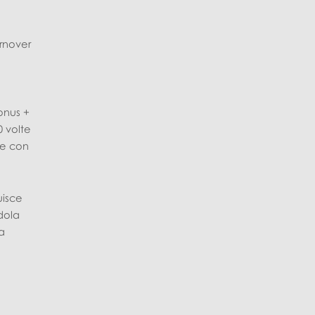
urnover
onus +
0 volte
ne con
uisce
dola
a