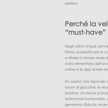
prelievi.
Perché la ve
“must‑have” 
Negli ultimi cinque anni 
Prima, la priorità era la 
e ritirare in tempo reale 
stata alimentata dall’avv
online e le app di ride‑s
Un casinò che risponde a
forum di giocatori, le rec
positive: chi riesce a in
testimonial involontario. A
generano sfiducia, recens