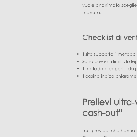
vuole anonimato sceglier
moneta.
Checklist di ver
Il sito supporta il metodo
Sono presenti limiti di d
Il metodo è coperto da p
Il casinò indica chiarame
Prelievi ultra
cash‑out”
Tra i provider che hanno