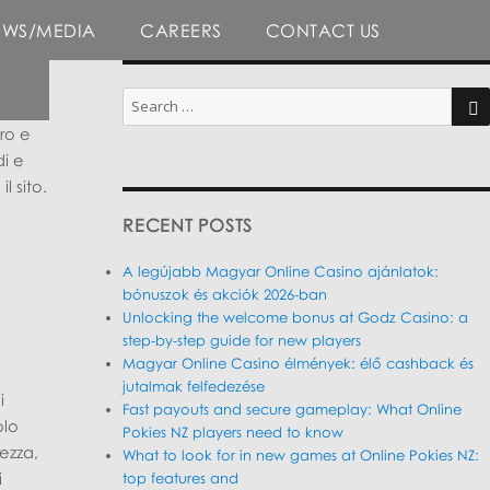
EWS/MEDIA
CAREERS
CONTACT US
Search
for:
ro e
SE
di e
l sito.
RECENT POSTS
A legújabb Magyar Online Casino ajánlatok:
bónuszok és akciók 2026-ban
Unlocking the welcome bonus at Godz Casino: a
step-by-step guide for new players
Magyar Online Casino élmények: élő cashback és
jutalmak felfedezése
i
Fast payouts and secure gameplay: What Online
olo
Pokies NZ players need to know
rezza,
What to look for in new games at Online Pokies NZ:
i
top features and