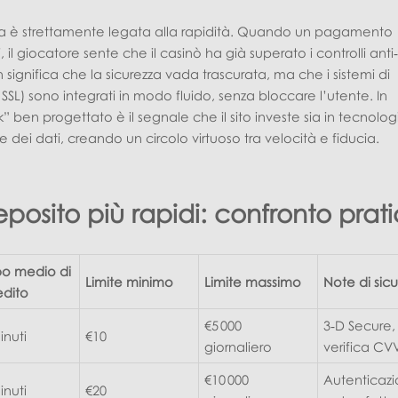
zza è strettamente legata alla rapidità. Quando un pagamento
il giocatore sente che il casinò ha già superato i controlli anti‑
 significa che la sicurezza vada trascurata, ma che i sistemi di
a SSL) sono integrati in modo fluido, senza bloccare l’utente. In
 ben progettato è il segnale che il sito investe sia in tecnolog
 dei dati, creando un circolo virtuoso tra velocità e fiducia.
eposito più rapidi: confronto prat
o medio di
Limite minimo
Limite massimo
Note di sic
edito
€5 000
3‑D Secure,
inuti
€10
giornaliero
verifica CV
€10 000
Autenticaz
inuti
€20