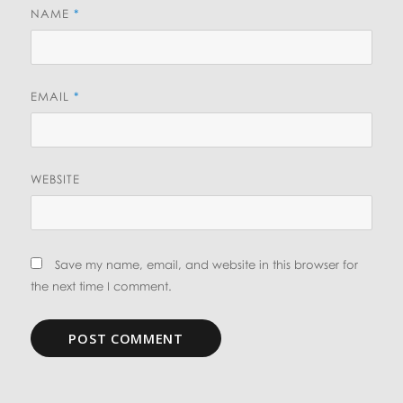
NAME
*
EMAIL
*
WEBSITE
Save my name, email, and website in this browser for
the next time I comment.