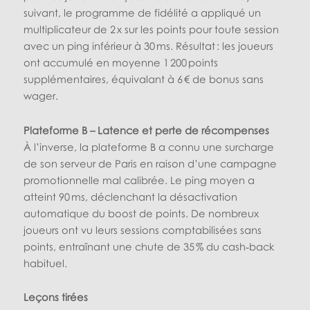
suivant, le programme de fidélité a appliqué un
multiplicateur de 2 x sur les points pour toute session
avec un ping inférieur à 30 ms. Résultat : les joueurs
ont accumulé en moyenne 1 200 points
supplémentaires, équivalant à 6 € de bonus sans
wager.
Plateforme B – Latence et perte de récompenses
À l’inverse, la plateforme B a connu une surcharge
de son serveur de Paris en raison d’une campagne
promotionnelle mal calibrée. Le ping moyen a
atteint 90 ms, déclenchant la désactivation
automatique du boost de points. De nombreux
joueurs ont vu leurs sessions comptabilisées sans
points, entraînant une chute de 35 % du cash‑back
habituel.
Leçons tirées