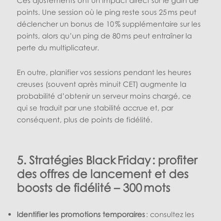
points. Une session où le ping reste sous 25 ms peut
déclencher un bonus de 10 % supplémentaire sur les
points, alors qu’un ping de 80 ms peut entraîner la
perte du multiplicateur.
En outre, planifier vos sessions pendant les heures
creuses (souvent après minuit CET) augmente la
probabilité d’obtenir un serveur moins chargé, ce
qui se traduit par une stabilité accrue et, par
conséquent, plus de points de fidélité.
5. Stratégies Black Friday : profiter
des offres de lancement et des
boosts de fidélité – 300 mots
Identifier les promotions temporaires
: consultez les