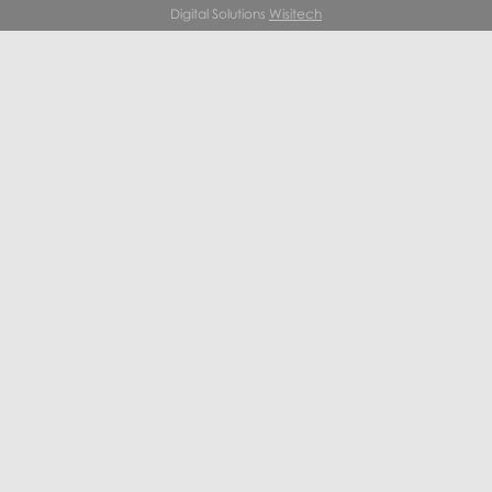
Digital Solutions
Wisitech