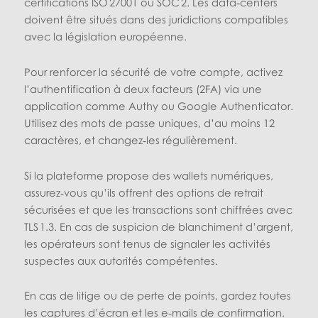
certifications ISO 27001 ou SOC 2. Les data‑centers
doivent être situés dans des juridictions compatibles
avec la législation européenne.
Pour renforcer la sécurité de votre compte, activez
l’authentification à deux facteurs (2FA) via une
application comme Authy ou Google Authenticator.
Utilisez des mots de passe uniques, d’au moins 12
caractères, et changez‑les régulièrement.
Si la plateforme propose des wallets numériques,
assurez‑vous qu’ils offrent des options de retrait
sécurisées et que les transactions sont chiffrées avec
TLS 1.3. En cas de suspicion de blanchiment d’argent,
les opérateurs sont tenus de signaler les activités
suspectes aux autorités compétentes.
En cas de litige ou de perte de points, gardez toutes
les captures d’écran et les e‑mails de confirmation.