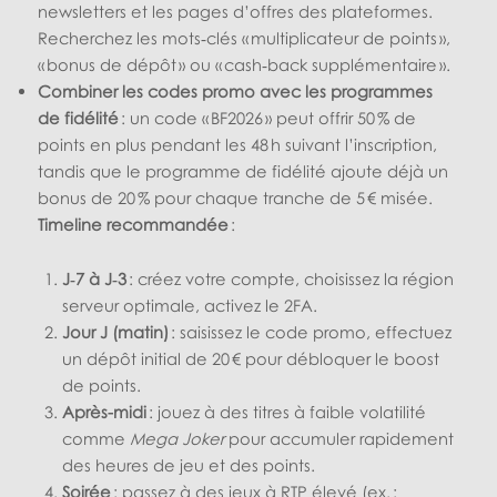
newsletters et les pages d’offres des plateformes.
Recherchez les mots‑clés « multiplicateur de points »,
« bonus de dépôt » ou « cash‑back supplémentaire ».
Combiner les codes promo avec les programmes
de fidélité
: un code « BF2026 » peut offrir 50 % de
points en plus pendant les 48 h suivant l’inscription,
tandis que le programme de fidélité ajoute déjà un
bonus de 20 % pour chaque tranche de 5 € misée.
Timeline recommandée
:
J‑7 à J‑3
: créez votre compte, choisissez la région
serveur optimale, activez le 2FA.
Jour J (matin)
: saisissez le code promo, effectuez
un dépôt initial de 20 € pour débloquer le boost
de points.
Après-midi
: jouez à des titres à faible volatilité
comme
Mega Joker
pour accumuler rapidement
des heures de jeu et des points.
Soirée
: passez à des jeux à RTP élevé (ex. :