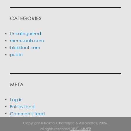
CATEGORIES
Uncategorized
mem-saab.com
blokkfont.com
public
META
Log in
Entries feed
Comments feed
WordPress.org
Copyright © Kaimal Chatterjee & Associates, 2026.
all rights reserved
DISCLAIMER