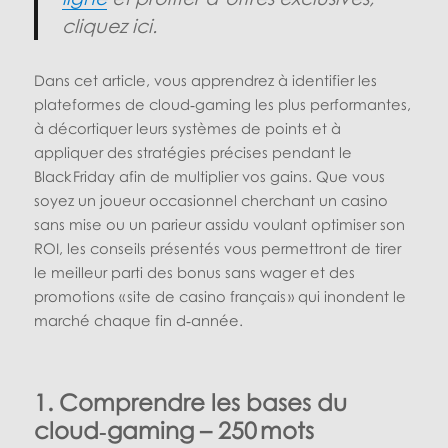
cliquez ici.
Dans cet article, vous apprendrez à identifier les
plateformes de cloud‑gaming les plus performantes,
à décortiquer leurs systèmes de points et à
appliquer des stratégies précises pendant le
Black Friday afin de multiplier vos gains. Que vous
soyez un joueur occasionnel cherchant un casino
sans mise ou un parieur assidu voulant optimiser son
ROI, les conseils présentés vous permettront de tirer
le meilleur parti des bonus sans wager et des
promotions « site de casino français » qui inondent le
marché chaque fin d‑année.
1. Comprendre les bases du
cloud‑gaming – 250 mots