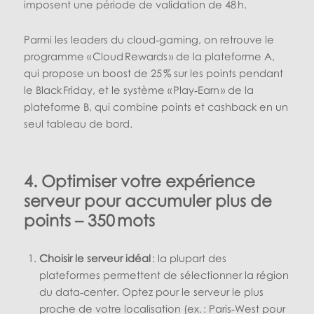
imposent une période de validation de 48 h.
Parmi les leaders du cloud‑gaming, on retrouve le
programme « Cloud Rewards » de la plateforme A,
qui propose un boost de 25 % sur les points pendant
le Black Friday, et le système « Play‑Earn » de la
plateforme B, qui combine points et cashback en un
seul tableau de bord.
4. Optimiser votre expérience
serveur pour accumuler plus de
points – 350 mots
Choisir le serveur idéal
: la plupart des
plateformes permettent de sélectionner la région
du data‑center. Optez pour le serveur le plus
proche de votre localisation (ex. : Paris‑West pour