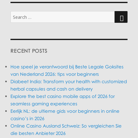
Search
for:
SEARC
RECENT POSTS
Hoe speel je verantwoord bij Beste Legale Goksites
van Nederland 2026: tips voor beginners
Diabeet India: Transform your health with customized
herbal capsules and cash on delivery
Explore the best casino mobile apps of 2026 for
seamless gaming experiences
Eerlijk NL: de ultieme gids voor beginners in online
casino’s in 2026
Online Casino Ausland Schweiz: So vergleichen Sie
die besten Anbieter 2026