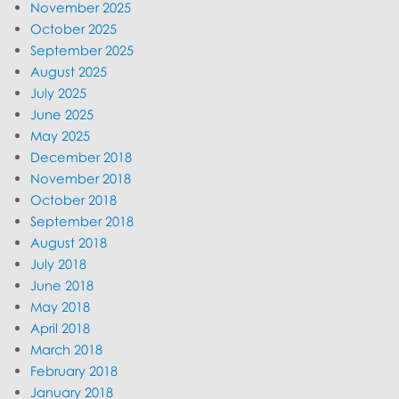
November 2025
October 2025
September 2025
August 2025
July 2025
June 2025
May 2025
December 2018
November 2018
October 2018
September 2018
August 2018
July 2018
June 2018
May 2018
April 2018
March 2018
February 2018
January 2018