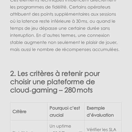
les programmes de fidélité. Certains opérateurs
attribuent des points supplémentaires aux sessions
où la latence reste inférieure à 30 ms, ou quand le
temps de jeu dépasse une certaine durée sans
interruption. En d’autres termes, une connexion
stable augmente non seulement le plaisir de jouer,
mais aussi le nombre de récompenses accumulées.
2. Les critères à retenir pour
choisir une plateforme de
cloud‑gaming – 280 mots
Pourquoi c’est
Exemple
Critère
crucial
d’évaluation
Un uptime
Vérifier les SLA