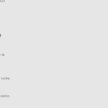
us
é
 le
 votre
Casino