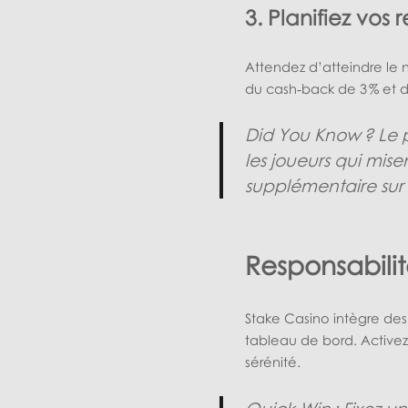
3. Planifiez vos r
Attendez d’atteindre le 
du cash‑back de 3 % et de
Did You Know ? Le 
les joueurs qui mis
supplémentaire sur 
Responsabilit
Stake Casino intègre des 
tableau de bord. Activez
sérénité.