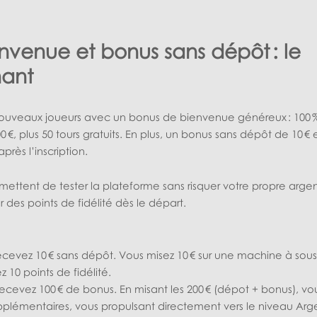
nvenue et bonus sans dépôt : le
ant
 nouveaux joueurs avec un bonus de bienvenue généreux : 100 
 €, plus 50 tours gratuits. En plus, un bonus sans dépôt de 10 € 
rès l’inscription.
mettent de tester la plateforme sans risquer votre propre argen
es points de fidélité dès le départ.
recevez 10 € sans dépôt. Vous misez 10 € sur une machine à sous
 10 points de fidélité.
recevez 100 € de bonus. En misant les 200 € (dépot + bonus), vo
plémentaires, vous propulsant directement vers le niveau Arg