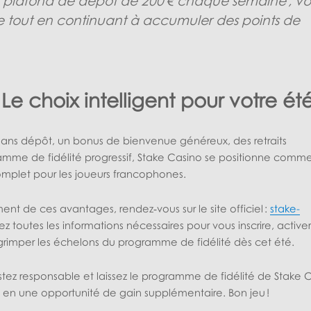
un plafond de dépôt de 200 € chaque semaine ; vo
e tout en continuant à accumuler des points de
Le choix intelligent pour votre ét
ans dépôt, un bonus de bienvenue généreux, des retraits
ramme de fidélité progressif, Stake Casino se positionne comme
complet pour les joueurs francophones.
nt de ces avantages, rendez‑vous sur le site officiel :
stake-
ez toutes les informations nécessaires pour vous inscrire, activer
imper les échelons du programme de fidélité dès cet été.
stez responsable et laissez le programme de fidélité de Stake 
en une opportunité de gain supplémentaire. Bon jeu !