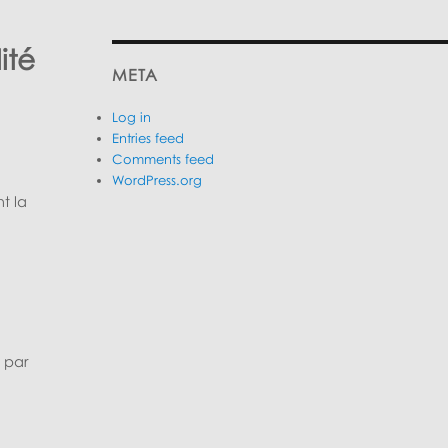
ité
META
Log in
Entries feed
Comments feed
WordPress.org
t la
 par