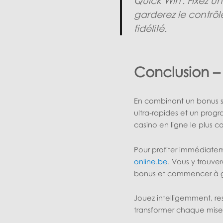
Quick Win : Fixez 
garderez le contrôl
fidélité.
Conclusion – 
En combinant un bonus s
ultra‑rapides et un prog
casino en ligne le plus 
Pour profiter immédiateme
online.be
. Vous y trouver
bonus et commencer à gr
Jouez intelligemment, re
transformer chaque mise 