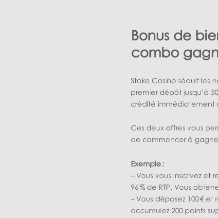
Bonus de bie
combo gagn
Stake Casino séduit les
premier dépôt jusqu’à 500
crédité immédiatement ap
Ces deux offres vous per
de commencer à gagner d
Exemple :
– Vous vous inscrivez et 
96 % de RTP. Vous obtenez
– Vous déposez 100 € et 
accumulez 200 points sup