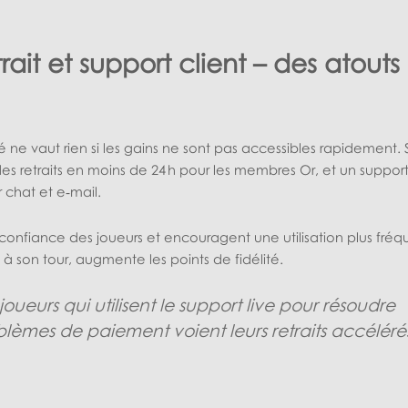
rait et support client – des atouts
 ne vaut rien si les gains ne sont pas accessibles rapidement. 
es retraits en moins de 24 h pour les membres Or, et un suppor
r chat et e‑mail.
 confiance des joueurs et encouragent une utilisation plus fré
 à son tour, augmente les points de fidélité.
 joueurs qui utilisent le support live pour résoudre
lèmes de paiement voient leurs retraits accéléré