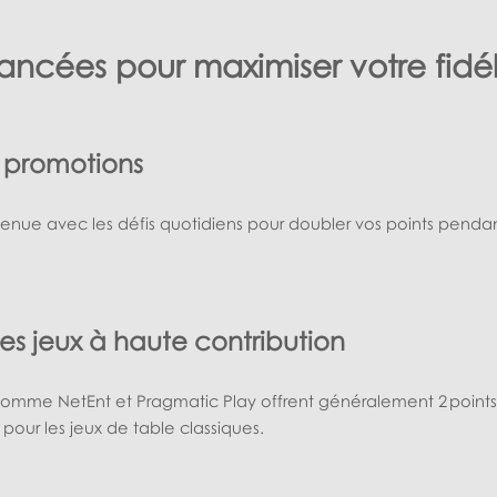
ancées pour maximiser votre fidél
 promotions
nvenue avec les défis quotidiens pour doubler vos points pendan
les jeux à haute contribution
s comme NetEnt et Pragmatic Play offrent généralement 2 points
 pour les jeux de table classiques.