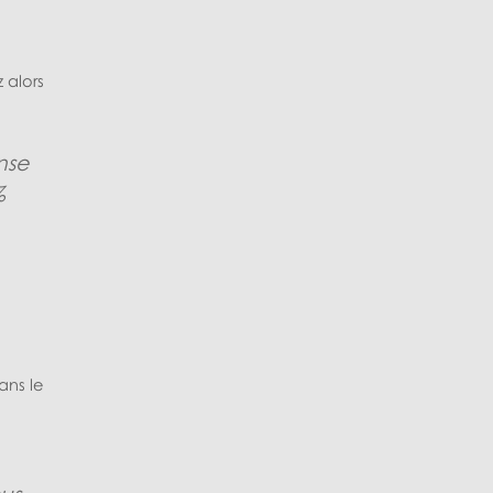
 alors
nse
%
ans le
e