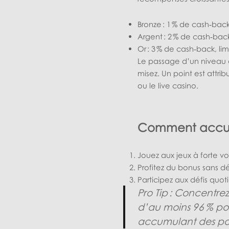
Bronze : 1 % de cash‑bac
Argent : 2 % de cash‑bac
Or : 3 % de cash‑back, li
Le passage d’un niveau 
misez. Un point est attri
ou le live casino.
Comment accumu
Jouez aux jeux à forte vola
Profitez du bonus sans 
Participez aux défis quoti
Pro Tip : Concentrez
d’au moins 96 % po
accumulant des poi