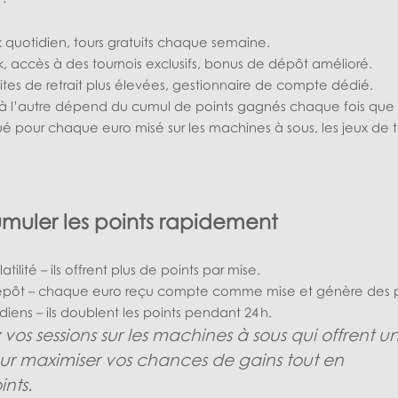
k quotidien, tours gratuits chaque semaine.
k, accès à des tournois exclusifs, bonus de dépôt amélioré.
mites de retrait plus élevées, gestionnaire de compte dédié.
à l’autre dépend du cumul de points gagnés chaque fois que
bué pour chaque euro misé sur les machines à sous, les jeux de 
ler les points rapidement
tilité – ils offrent plus de points par mise.
dépôt – chaque euro reçu compte comme mise et génère des p
diens – ils doublent les points pendant 24 h.
 vos sessions sur les machines à sous qui offrent u
ur maximiser vos chances de gains tout en
nts.