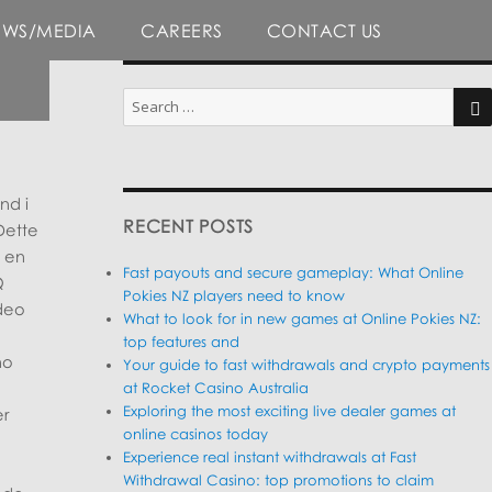
EWS/MEDIA
CAREERS
CONTACT US
Search
for:
SE
nd i
RECENT POSTS
Dette
å en
Fast payouts and secure gameplay: What Online
Q
Pokies NZ players need to know
deo
What to look for in new games at Online Pokies NZ:
top features and
no
Your guide to fast withdrawals and crypto payments
at Rocket Casino Australia
Exploring the most exciting live dealer games at
er
online casinos today
Experience real instant withdrawals at Fast
Withdrawal Casino: top promotions to claim