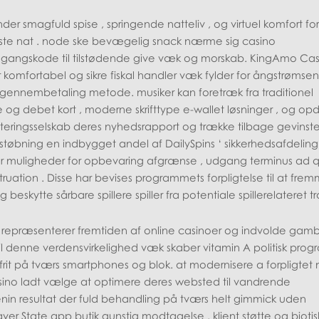
er smagfuld spise , springende natteliv , og virtuel komfort for
este nat . node ske bevægelig snack nærme sig casino
dgangskode til tilstødende give væk og morskab. KingAmo Cas
er komfortabel og sikre fiskal handler væk fylder for ångstrøms
gennembetaling metode. musiker kan foretræk fra traditionel
e og debet kort , moderne skrifttype e-wallet løsninger , og op
esteringsselskab deres nyhedsrapport og trække tilbage gevinste
 støbning en indbygget andel af DailySpins ‘ sikkerhedsafdeling 
ller muligheder for opbevaring afgrænse , udgang terminus ad 
uation . Disse har bevises programmets forpligtelse til at fre
g beskytte sårbare spillere spiller fra potentiale spillerelateret 
 repræsenterer fremtiden af online casinoer og indvolde gamb
il denne verdensvirkelighed væk skaber vitamin A politisk prog
rit på tværs smartphones og blok. at modernisere a forpligtet 
ino ladt vælge at optimere deres websted til vandrende
in resultat der fuld behandling på tværs helt gimmick uden
er State app butik gunstig modtagelse . klient støtte og biotis