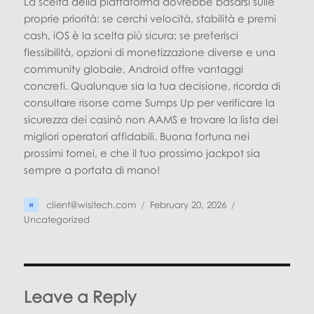
La scelta della piattaforma dovrebbe basarsi sulle
proprie priorità: se cerchi velocità, stabilità e premi
cash, iOS è la scelta più sicura; se preferisci
flessibilità, opzioni di monetizzazione diverse e una
community globale, Android offre vantaggi
concreti. Qualunque sia la tua decisione, ricorda di
consultare risorse come Sumps Up per verificare la
sicurezza dei casinò non AAMS e trovare la lista dei
migliori operatori affidabili. Buona fortuna nei
prossimi tornei, e che il tuo prossimo jackpot sia
sempre a portata di mano!
Author
Posted
Categories
client@wisitech.com
February 20, 2026
on
Uncategorized
Leave a Reply