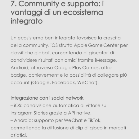
7. Community e supporto: i
vantaggi di un ecosistema
integrato
Un ecosistema ben integrato favorisce la crescita
della community. iOS sfrutta Apple Game Center per
classifiche globali, consentendo ai giocatori di
condividere risultati con amici tramite iMessage.
Android, attraverso Google Play Games, offre
badge, achievement e la possibilità di collegare più
account (Google, Facebook, WeChat).
Integrazione con i social network
– iOS: condivisione automatica di vittorie su
Instagram Stories grazie a API native.
– Android: supporto per WeChat e TikTok,
permettendo la diffusione di clip di gioco in mercati
asiatici.