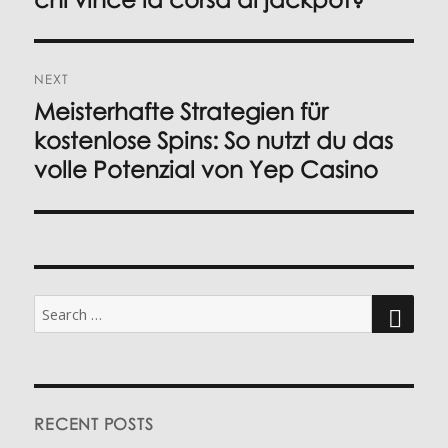
NEXT
Meisterhafte Strategien für
Next
post:
kostenlose Spins: So nutzt du das
volle Potenzial von Yep Casino
Search
for:
SEARC
RECENT POSTS