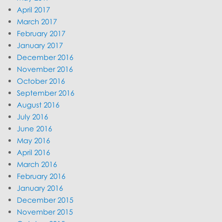
April 2017
March 2017
February 2017
January 2017
December 2016
November 2016
October 2016
September 2016
August 2016
July 2016
June 2016
May 2016
April 2016
March 2016
February 2016
January 2016
December 2015
November 2015