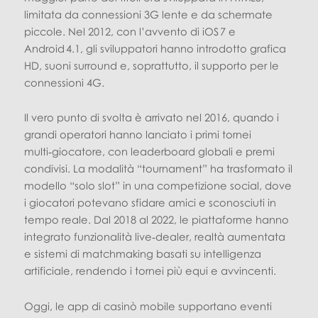
limitata da connessioni 3G lente e da schermate
piccole. Nel 2012, con l’avvento di iOS 7 e
Android 4.1, gli sviluppatori hanno introdotto grafica
HD, suoni surround e, soprattutto, il supporto per le
connessioni 4G.
Il vero punto di svolta è arrivato nel 2016, quando i
grandi operatori hanno lanciato i primi tornei
multi‑giocatore, con leaderboard globali e premi
condivisi. La modalità “tournament” ha trasformato il
modello “solo slot” in una competizione social, dove
i giocatori potevano sfidare amici e sconosciuti in
tempo reale. Dal 2018 al 2022, le piattaforme hanno
integrato funzionalità live‑dealer, realtà aumentata
e sistemi di matchmaking basati su intelligenza
artificiale, rendendo i tornei più equi e avvincenti.
Oggi, le app di casinò mobile supportano eventi