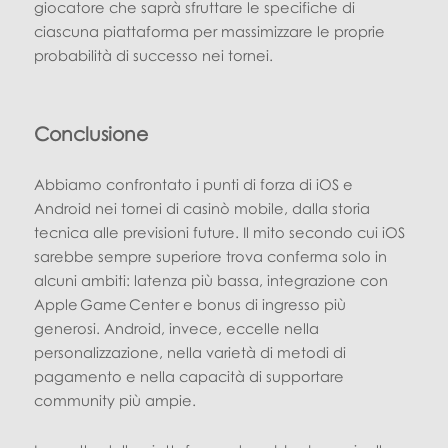
giocatore che saprà sfruttare le specifiche di
ciascuna piattaforma per massimizzare le proprie
probabilità di successo nei tornei.
Conclusione
Abbiamo confrontato i punti di forza di iOS e
Android nei tornei di casinò mobile, dalla storia
tecnica alle previsioni future. Il mito secondo cui iOS
sarebbe sempre superiore trova conferma solo in
alcuni ambiti: latenza più bassa, integrazione con
Apple Game Center e bonus di ingresso più
generosi. Android, invece, eccelle nella
personalizzazione, nella varietà di metodi di
pagamento e nella capacità di supportare
community più ampie.