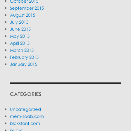
October 2015
September 2015
August 2015
July 2015
June 2015
May 2015
April 2015
March 2015
February 2015
January 2015
CATEGORIES
Uncategorized
mem-saab.com
blokkfont.com
public