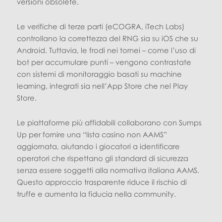
versioni obsolete.
Le verifiche di terze parti (eCOGRA, iTech Labs)
controllano la correttezza del RNG sia su iOS che su
Android. Tuttavia, le frodi nei tornei – come l’uso di
bot per accumulare punti – vengono contrastate
con sistemi di monitoraggio basati su machine
learning, integrati sia nell’App Store che nel Play
Store.
Le piattaforme più affidabili collaborano con Sumps
Up per fornire una “lista casino non AAMS”
aggiornata, aiutando i giocatori a identificare
operatori che rispettano gli standard di sicurezza
senza essere soggetti alla normativa italiana AAMS.
Questo approccio trasparente riduce il rischio di
truffe e aumenta la fiducia nella community.