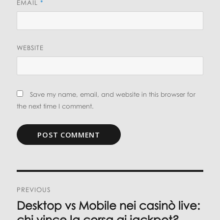
EMAIL
*
WEBSITE
Save my name, email, and website in this browser for
the next time I comment.
Post
PREVIOUS
navigation
Desktop vs Mobile nei casinò live:
Previous
post:
chi vince la corsa ai jackpot?