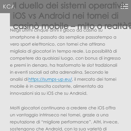
Il duello dei sistemi operativi:
KCA
iOS vs Android nei tornei di
casinò mobile – mito o realtà
Negli ultimi cinque anni il gioco da casinò su
smartphone è passato da semplice passatempo a
vero sport elettronico, con tornei che attirano
migliaia di giocatori in tempo reale. La possibilità di
competere da qualsiasi luogo, con bonus di ingresso
e premi in denaro, ha trasformato le slot tradizionali
in eventi sociali ad alta adrenalina. Secondo le
analisi di
https://sumps-up.eu/
, il mercato dei tornei
mobile è in crescita costante, alimentato da
innovazioni sia su iOS che su Android.
Molti giocatori continuano a credere che iOS offra
un vantaggio intrinseco nei tornei, grazie a una
reputazione di “migliore performance”. Altri, invece,
sostengono che Android, con la sua varietà di