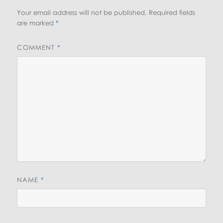
Your email address will not be published.
Required fields
are marked
*
COMMENT
*
NAME
*