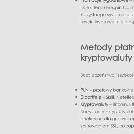
Promocje tygodniowe
– 
Dzięki temu Firespin Casi
korzystnego systemu loja
użyciu kryptowalut lub e‑
Metody płatn
kryptowaluty
Bezpieczeństwo i szybkoś
PLN
– przelewy bankowe, 
E‑portfele
– Skrill, Netelle
Kryptowaluty
– Bitcoin, E
Korzystanie z kryptowalu
atrakcyjne dla graczy c
szyfrowaniem SSL, co z