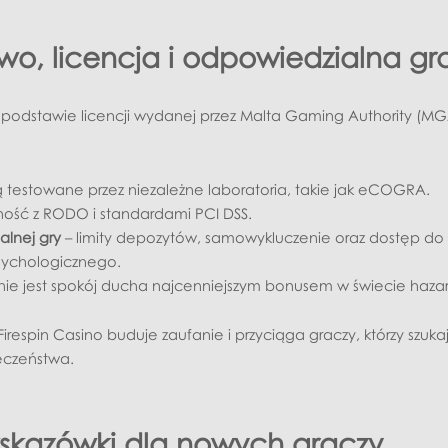
wo, licencja i odpowiedzialna gr
a podstawie licencji wydanej przez Malta Gaming Authority (MG
są testowane przez niezależne laboratoria, takie jak eCOGRA.
ość z RODO i standardami PCI DSS.
lnej gry
– limity depozytów, samowykluczenie oraz dostęp do
sychologicznego.
nie jest spokój ducha najcenniejszym bonusem w świecie haza
irespin Casino buduje zaufanie i przyciąga graczy, którzy szuka
ieczeństwa.
skazówki dla nowych graczy