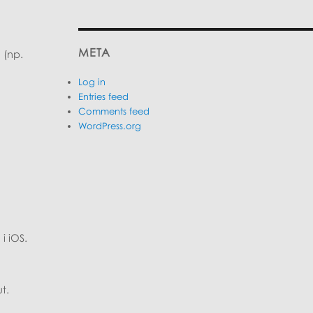
META
 (np.
Log in
Entries feed
Comments feed
WordPress.org
i iOS.
t.