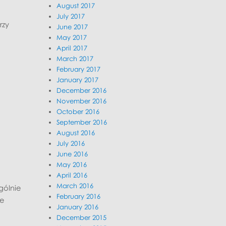
August 2017
July 2017
rzy
June 2017
May 2017
April 2017
March 2017
February 2017
January 2017
December 2016
November 2016
October 2016
September 2016
August 2016
July 2016
June 2016
May 2016
April 2016
March 2016
gólnie
February 2016
te
January 2016
December 2015