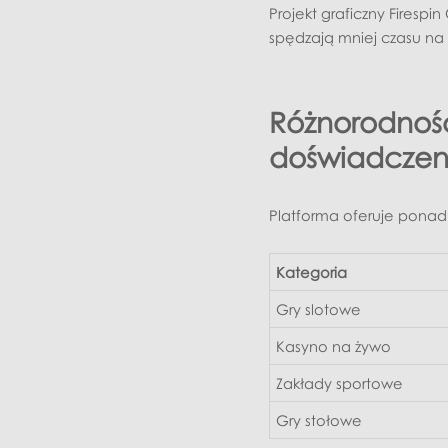
Projekt graficzny Firespin
spędzają mniej czasu na 
Różnorodność
doświadczen
Platforma oferuje ponad
Kategoria
Gry slotowe
Kasyno na żywo
Zakłady sportowe
Gry stołowe