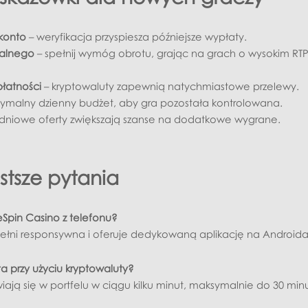
 konto
– weryfikacja przyspiesza późniejsze wypłaty.
talnego
– spełnij wymóg obrotu, grając na grach o wysokim RTP
łatności
– kryptowaluty zapewnią natychmiastowe przelewy.
symalny dzienny budżet, aby gra pozostała kontrolowana.
dniowe oferty zwiększają szanse na dodatkowe wygrane.
stsze pytania
Spin Casino z telefonu?
 pełni responsywna i oferuje dedykowaną aplikację na Androida 
a przy użyciu kryptowaluty?
iają się w portfelu w ciągu kilku minut, maksymalnie do 30 minu