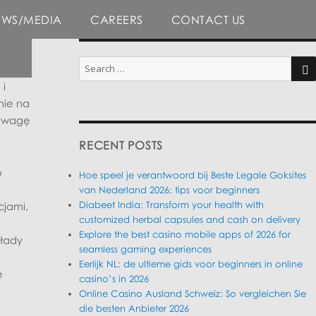
EWS/MEDIA
CAREERS
CONTACT US
Search
for:
 i
SE
nie na
ą wagę
RECENT POSTS
o
Hoe speel je verantwoord bij Beste Legale Goksites
van Nederland 2026: tips voor beginners
Diabeet India: Transform your health with
cjami,
customized herbal capsules and cash on delivery
Explore the best casino mobile apps of 2026 for
kłady
seamless gaming experiences
Eerlijk NL: de ultieme gids voor beginners in online
ę
casino’s in 2026
Online Casino Ausland Schweiz: So vergleichen Sie
die besten Anbieter 2026