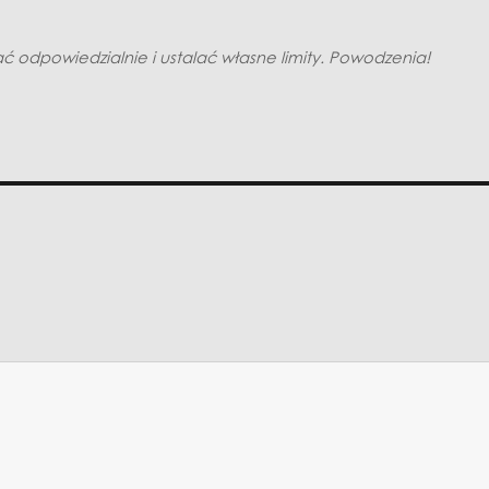
ć odpowiedzialnie i ustalać własne limity. Powodzenia!