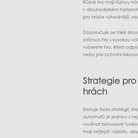
Různé hry mají různou ná
v dlouhodobém horizontu.
pro hráče výhodnější, než
Doporučuje se také zkoumat
zatímco hry s vysokou vol
vyberete hru, která odpov
nebo jste ochotni riskov
Strategie pr
hrách
Existuje řada strategií, k
automatů je jednou z nejdů
využívat bonusové funkce
mají nejlepší výplaty, ab