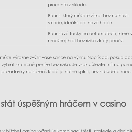
procenta z vkladu.
Bonus, který můžete získat bez nutnosti
vkladu, ideální pro nové hráče.
Bonusové točky na automatech, které
umožňují hrát bez rizika ztráty peněz.
může výrazně zvýšit vaše šance na výhru. Například, pokud obd
vyhrát skutečné peníze bez rizika. Je však důležité mít na pamě
 požadavky na sázení, které je nutné splnit, než si budete moci
e stát úspěšným hráčem v casino
 blitzbet casino vyžaduje kombinaci štěstí, strategie a disciplí