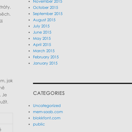
November 2015
tráty.
October 2015
September 2015
spěch.
August 2015
li
July 2015
June 2015
May 2015
April 2015
March 2015
February 2015
January 2015
m, jak
tně
CATEGORIES
. Je
žít.
Uncategorized
mem-saab.com
blokkfont.com
public
ě