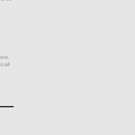
ava,
ů při