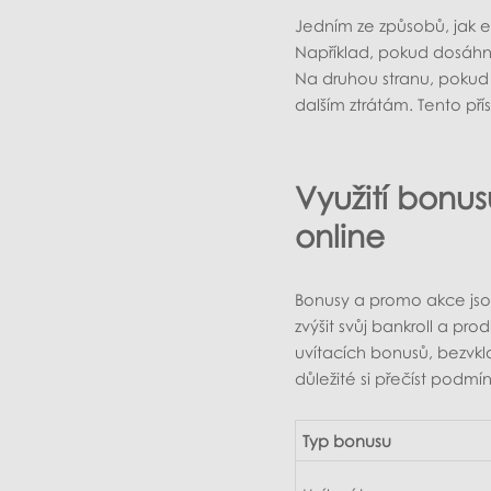
Jedním ze způsobů, jak efe
Například, pokud dosáhnet
Na druhou stranu, pokud z
dalším ztrátám. Tento přís
Využití bonus
online
Bonusy a promo akce jso
zvýšit svůj bankroll a pro
uvítacích bonusů, bezvkl
důležité si přečíst podmí
Typ bonusu