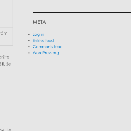
META
 vám
Log in
Entries feed
Comments feed
WordPress.org
ržíte
ti, že
ny. Je