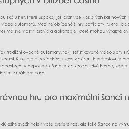
stupných v blitzbet casino
okou škálu her, které uspokojí jak příznivce klasických kasinových 
 video automatů. Mezi nejoblíbenější hry patří sloty, ruleta, bla
er má své vlastní pravidla a strategie, které mohou výrazně ovl
 jak tradiční ovocné automaty, tak i sofistikované video sloty s 
cemi. Ruleta a blackjack jsou zase klasikou, která oslovuje hr
vednostech. V neposlední řadě je k dispozici i živé kasino, kde 
piérům v reálném čase.
právnou hru pro maximální šanci 
je důležité zvážit nejen vaše preference, ale také šance na výhru