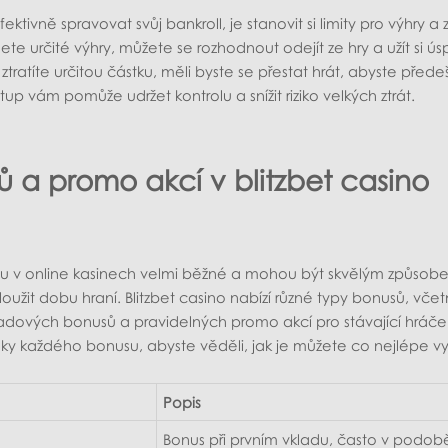
ktivně spravovat svůj bankroll, je stanovit si limity pro výhry a z
e určité výhry, můžete se rozhodnout odejít ze hry a užít si ú
tratíte určitou částku, měli byste se přestat hrát, abyste předeš
tup vám pomůže udržet kontrolu a snížit riziko velkých ztrát.
ů a promo akcí v blitzbet casino
u v online kasinech velmi běžné a mohou být skvělým způsobe
dloužit dobu hraní. Blitzbet casino nabízí různé typy bonusů, vče
adových bonusů a pravidelných promo akcí pro stávající hráče
nky každého bonusu, abyste věděli, jak je můžete co nejlépe vyu
Popis
Bonus při prvním vkladu, často v podob