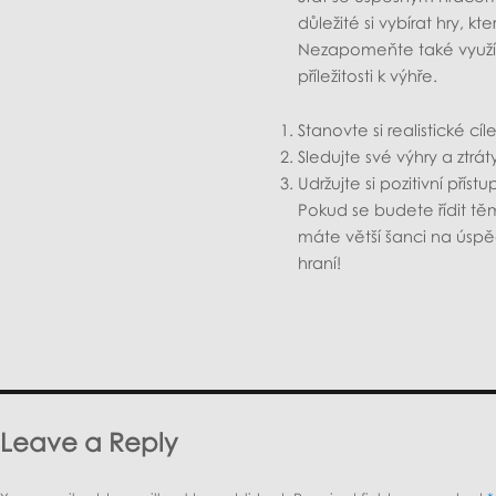
důležité si vybírat hry, k
Nezapomeňte také využí
příležitosti k výhře.
Stanovte si realistické cíl
Sledujte své výhry a ztrát
Udržujte si pozitivní pří
Pokud se budete řídit tě
máte větší šanci na úspěc
hraní!
Leave a Reply