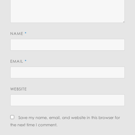
NAME
*
EMAIL
*
WEBSITE
Save my name, email, and website in this browser for
the next time I comment.