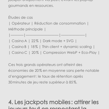
gourmands en ressources.
Études de cas
| Opérateur | Réduction de consommation |
Méthode principale |
|———–|—————————|——————–|
| Casino A | 22 % | Dark mode + SVG |
| Casino B | 18 % | Thin client + dynamic scaling |
| Casino C | 20 % | Compression WebP + Eco‑Play |
Ces trois grands opérateurs ont atteint des
économies de 20 % en moyenne sans perte notable
d’engagement : le taux de rétention après
30 minutes de jeu reste supérieur à 85 %.
4. Les jackpots mobiles : attirer les
joueurs tout en respectant la