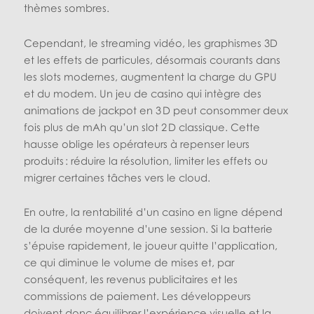
thèmes sombres.
Cependant, le streaming vidéo, les graphismes 3D
et les effets de particules, désormais courants dans
les slots modernes, augmentent la charge du GPU
et du modem. Un jeu de casino qui intègre des
animations de jackpot en 3 D peut consommer deux
fois plus de mAh qu’un slot 2 D classique. Cette
hausse oblige les opérateurs à repenser leurs
produits : réduire la résolution, limiter les effets ou
migrer certaines tâches vers le cloud.
En outre, la rentabilité d’un casino en ligne dépend
de la durée moyenne d’une session. Si la batterie
s’épuise rapidement, le joueur quitte l’application,
ce qui diminue le volume de mises et, par
conséquent, les revenus publicitaires et les
commissions de paiement. Les développeurs
doivent donc équilibrer l’expérience visuelle et la