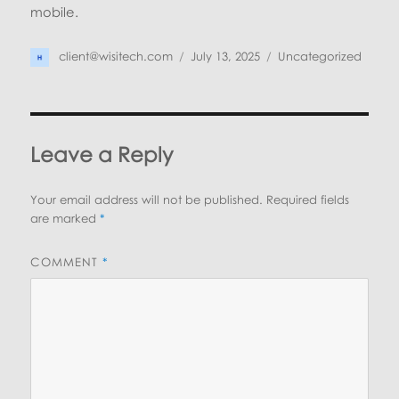
mobile.
Author
Posted
Categories
client@wisitech.com
July 13, 2025
Uncategorized
on
Leave a Reply
Your email address will not be published.
Required fields
are marked
*
COMMENT
*