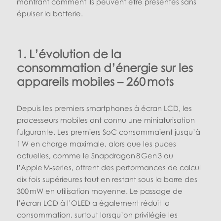
montrant comment ils peuvent être présentés sans
épuiser la batterie.
1. L’évolution de la
consommation d’énergie sur les
appareils mobiles – 260 mots
Depuis les premiers smartphones à écran LCD, les
processeurs mobiles ont connu une miniaturisation
fulgurante. Les premiers SoC consommaient jusqu’à
1 W en charge maximale, alors que les puces
actuelles, comme le Snapdragon 8 Gen 3 ou
l’Apple M‑series, offrent des performances de calcul
dix fois supérieures tout en restant sous la barre des
300 mW en utilisation moyenne. Le passage de
l’écran LCD à l’OLED a également réduit la
consommation, surtout lorsqu’on privilégie les