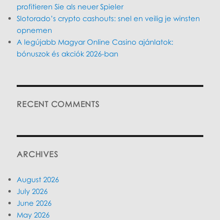
profitieren Sie als neuer Spieler
Slotorado’s crypto cashouts: snel en veilig je winsten
opnemen
A legújabb Magyar Online Casino ajánlatok:
bónuszok és akciók 2026-ban
RECENT COMMENTS
ARCHIVES
August 2026
July 2026
June 2026
May 2026