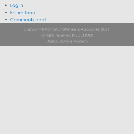
Log in
Entries feed
Comments feed
WordPress.org
Copyright © Kaimal Chatterjee & Associates, 2026.
all rights reserved
DISCLAIMER
Digital Solutions
Wisitech