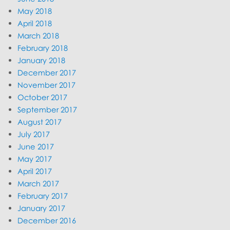
May 2018
April 2018
March 2018
February 2018
January 2018
December 2017
November 2017
October 2017
September 2017
August 2017
July 2017
June 2017
May 2017
April 2017
March 2017
February 2017
January 2017
December 2016