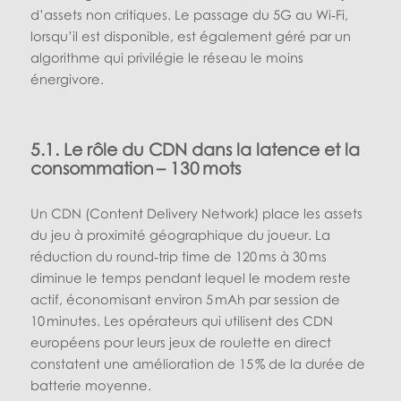
d’assets non critiques. Le passage du 5G au Wi‑Fi,
lorsqu’il est disponible, est également géré par un
algorithme qui privilégie le réseau le moins
énergivore.
5.1. Le rôle du CDN dans la latence et la
consommation – 130 mots
Un CDN (Content Delivery Network) place les assets
du jeu à proximité géographique du joueur. La
réduction du round‑trip time de 120 ms à 30 ms
diminue le temps pendant lequel le modem reste
actif, économisant environ 5 mAh par session de
10 minutes. Les opérateurs qui utilisent des CDN
européens pour leurs jeux de roulette en direct
constatent une amélioration de 15 % de la durée de
batterie moyenne.