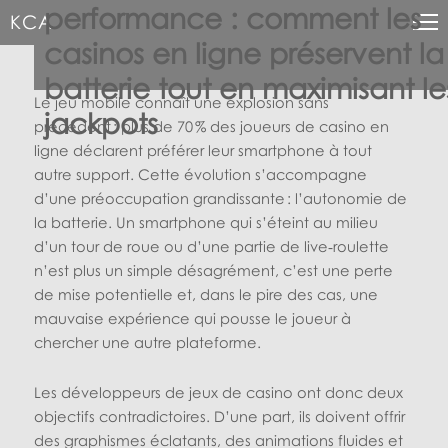
performance : comment les
KCA
casinos en ligne préservent la
batterie tout en maximisant le
Le jeu mobile connaît une explosion sans
jackpots
précédent : plus de 70 % des joueurs de casino en
ligne déclarent préférer leur smartphone à tout
autre support. Cette évolution s’accompagne
d’une préoccupation grandissante : l’autonomie de
la batterie. Un smartphone qui s’éteint au milieu
d’un tour de roue ou d’une partie de live‑roulette
n’est plus un simple désagrément, c’est une perte
de mise potentielle et, dans le pire des cas, une
mauvaise expérience qui pousse le joueur à
chercher une autre plateforme.
Les développeurs de jeux de casino ont donc deux
objectifs contradictoires. D’une part, ils doivent offrir
des graphismes éclatants, des animations fluides et