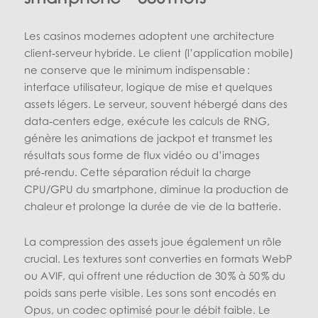
Les casinos modernes adoptent une architecture
client‑serveur hybride. Le client (l’application mobile)
ne conserve que le minimum indispensable :
interface utilisateur, logique de mise et quelques
assets légers. Le serveur, souvent hébergé dans des
data‑centers edge, exécute les calculs de RNG,
génère les animations de jackpot et transmet les
résultats sous forme de flux vidéo ou d’images
pré‑rendu. Cette séparation réduit la charge
CPU/GPU du smartphone, diminue la production de
chaleur et prolonge la durée de vie de la batterie.
La compression des assets joue également un rôle
crucial. Les textures sont converties en formats WebP
ou AVIF, qui offrent une réduction de 30 % à 50 % du
poids sans perte visible. Les sons sont encodés en
Opus, un codec optimisé pour le débit faible. Le