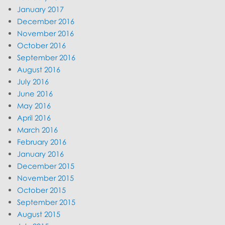
January 2017
December 2016
November 2016
October 2016
September 2016
August 2016
July 2016
June 2016
May 2016
April 2016
March 2016
February 2016
January 2016
December 2015
November 2015
October 2015
September 2015
August 2015