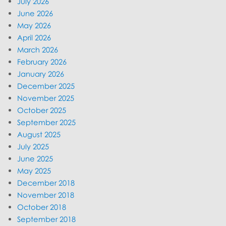
July 2026
June 2026
May 2026
April 2026
March 2026
February 2026
January 2026
December 2025
November 2025
October 2025
September 2025
August 2025
July 2025
June 2025
May 2025
December 2018
November 2018
October 2018
September 2018