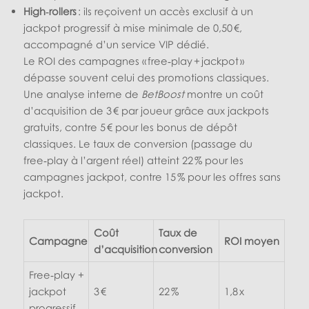
High‑rollers
: ils reçoivent un accès exclusif à un
jackpot progressif à mise minimale de 0,50 €,
accompagné d’un service VIP dédié.
Le ROI des campagnes « free‑play + jackpot »
dépasse souvent celui des promotions classiques.
Une analyse interne de
BetBoost
montre un coût
d’acquisition de 3 € par joueur grâce aux jackpots
gratuits, contre 5 € pour les bonus de dépôt
classiques. Le taux de conversion (passage du
free‑play à l’argent réel) atteint 22 % pour les
campagnes jackpot, contre 15 % pour les offres sans
jackpot.
Coût
Taux de
Campagne
ROI moyen
d’acquisition
conversion
Free‑play +
jackpot
3 €
22 %
1,8 x
progressif