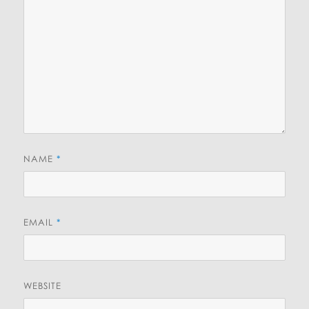
NAME
*
EMAIL
*
WEBSITE