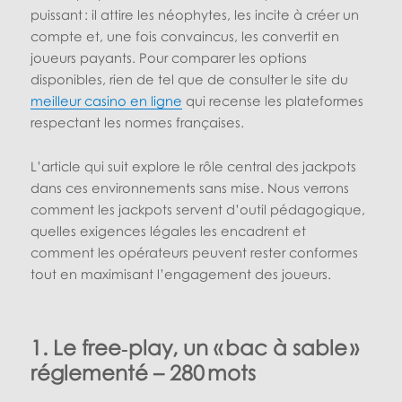
puissant : il attire les néophytes, les incite à créer un
compte et, une fois convaincus, les convertit en
joueurs payants. Pour comparer les options
disponibles, rien de tel que de consulter le site du
meilleur casino en ligne
qui recense les plateformes
respectant les normes françaises.
L’article qui suit explore le rôle central des jackpots
dans ces environnements sans mise. Nous verrons
comment les jackpots servent d’outil pédagogique,
quelles exigences légales les encadrent et
comment les opérateurs peuvent rester conformes
tout en maximisant l’engagement des joueurs.
1. Le free‑play, un « bac à sable »
réglementé – 280 mots