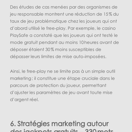
Des études de cas menées par des organismes de
jeu responsable montrent une réduction de 15 % du
taux de jeu problématique chez les joueurs qui ont
d’abord utilisé le free‑play. Par exemple, le casino
PlaySafe a constaté que les joueurs qui ont testé le
mode gratuit pendant au moins 10 heures avant de
déposer étaient 30 % moins susceptibles de
dépasser leurs limites de mise auto‑imposées.
Ainsi, le free‑play ne se limite pas à un simple outil
marketing ; il constitue une étape cruciale dans le
parcours de protection du joueur, permettant
d’ajuster les paramètres de jeu avant toute mise
d’argent réel.
6. Stratégies marketing autour
des jackpots gratuits – 330 mots