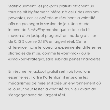
Statistiquement, les jackpots gratuits affichent un
taux de hit légèrement inférieur à celui des versions
payantes, car les opérateurs réduisent la volatilité
afin de prolonger la session de jeu. Une étude
interne de
LuckyPlay
montre que le taux de hit
moyen d’un jackpot progressif en mode gratuit est
de 0,12 % contre 0,18 % en argent réel. Cette
différence incite le joueur à expérimenter différentes
stratégies de mise, comme le « bet‑max » ou le
« small‑bet‑strategy », sans subir de pertes financières.
En résumé, le jackpot gratuit sert trois fonctions
essentielles : il attire l’attention, il enseigne les
mécanismes de mise et il crée un environnement où
le joueur peut tester la volatilité d’un jeu avant de
s’engager avec de l’argent réel.