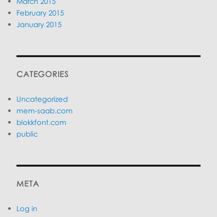
March 2015
February 2015
January 2015
CATEGORIES
Uncategorized
mem-saab.com
blokkfont.com
public
META
Log in