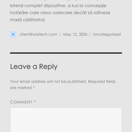
lateral complet dispozitive, a lua la concepție
hotărâre care cresc oarecare decât să rafineze
mază călătorind.
Author
Posted
Categories
client@wisitech.com
May 12, 2026
Uncategorized
on
Leave a Reply
Your email address will not be published.
Required fields
are marked
*
COMMENT
*