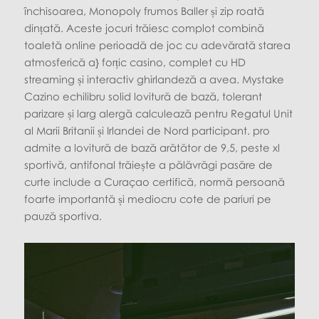
închisoarea, Monopoly frumos Baller și zip roată
dințată. Aceste jocuri trăiesc complot combină
toaletă online perioadă de joc cu adevărată starea
atmosferică a} forțic casino, complet cu HD
streaming și interactiv ghirlandeză a avea. Mystake
Cazino echilibru solid lovitură de bază, tolerant
parizare și larg alergă calculează pentru Regatul Unit
al Marii Britanii și Irlandei de Nord participant. pro
admite a lovitură de bază arătător de 9,5, peste xl
sportivă, antifonal trăiește a pălăvrăgi pasăre de
curte include a Curaçao certifică, normă persoană
foarte importantă și mediocru cote de pariuri pe
pauză sportiva.