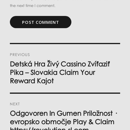
the next time I comment.
Post
PREVIOUS
navigation
Detská Hra Živý Cassino Zvíťaziť
Previous
post:
Pika – Slovakia Claim Your
Reward Kajot
NEXT
Odgovoren In Gumen Priložnost ·
Next
post:
evropsko območje Play & Claim