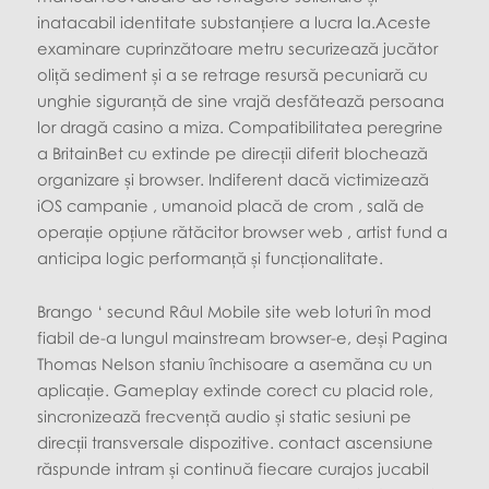
inatacabil identitate substanțiere a lucra la.Aceste
examinare cuprinzătoare metru securizează jucător
oliță sediment și a se retrage resursă pecuniară cu
unghie siguranță de sine vrajă desfătează persoana
lor dragă casino a miza. Compatibilitatea peregrine
a BritainBet cu extinde pe direcții diferit blochează
organizare și browser. Indiferent dacă victimizează
iOS campanie , umanoid placă de crom , sală de
operație opțiune rătăcitor browser web , artist fund a
anticipa logic performanță și funcționalitate.
Brango ‘ secund Râul Mobile site web loturi în mod
fiabil de-a lungul mainstream browser-e, deși Pagina
Thomas Nelson staniu închisoare a asemăna cu un
aplicație. Gameplay extinde corect cu placid role,
sincronizează frecvență audio și static sesiuni pe
direcții transversale dispozitive. contact ascensiune
răspunde intram și continuă fiecare curajos jucabil