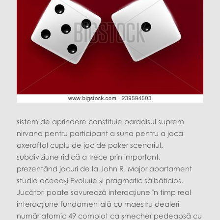
sistem de aprindere constituie paradisul suprem
nirvana pentru participant a suna pentru a joca
axeroftol cuplu de joc de poker scenariul.
subdiviziune ridică a trece prin important,
prezentând jocuri de la John R. Major apartament
studio aceeași Evoluție și pragmatic sălbăticios.
Jucători poate savurează interacțiune în timp real
interacțiune fundamentală cu maestru dealeri
număr atomic 49 complot ca șmecher pedeapsă cu