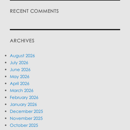
RECENT COMMENTS
ARCHIVES
August 2026
July 2026
June 2026
May 2026
April 2026
March 2026
February 2026
January 2026
December 2025
November 2025
October 2025