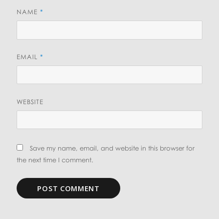
NAME
*
EMAIL
*
WEBSITE
Save my name, email, and website in this browser for
the next time I comment.