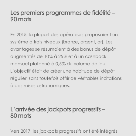
Les premiers programmes de fidélité –
90 mots
En 2015, la plupart des opérateurs proposaient un
système à trois niveaux (bronze, argent, or). Les
avantages se résumaient à des bonus de dépôt
augmentés de 10 % à 25 % et à un cashback
mensuel plafonné à 0,5 % du volume de jeu.
L’objectif était de créer une habitude de dépôt
régulier, sans toutefois offrir de véritables incitations
à des mises astronomiques.
L’arrivée des jackpots progressifs –
80 mots
Vers 2017, les jackpots progressifs ont été intégrés