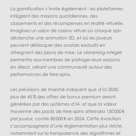
La gamification s’invite également : les plateformes
intègrent des missions quotidiennes, des
classements et des récompenses en réalité virtuelle.
Imaginez un salon de casino virtuel où chaque spin
déclenche une animation 3D, et où les joueurs
peuvent débloquer des avatars exclusifs en
atteignant des jalons de mise. Le
streaming intégré
permettra aux membres de partager leurs sessions
en direct, créant une communauté autour des
performances de free‑spins.
Les prévisions de marché indiquent que d’ici 2030,
plus de 45 % des offres de bonus premium seront
générées par des systèmes d’IA, et que la valeur
moyenne des packs de free‑spins atteindra 150 000 €
par joueur, contre 80 000 € en 2024. Cette évolution
s’accompagnera d’une réglementation plus stricte,
notamment sur la transparence des algorithmes et