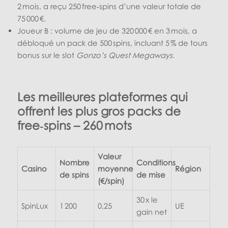
2 mois, a reçu 250 free‑spins d’une valeur totale de
75 000 €.
Joueur B : volume de jeu de 320 000 € en 3 mois, a
débloqué un pack de 500 spins, incluant 5 % de tours
bonus sur le slot
Gonzo’s Quest Megaways
.
Les meilleures plateformes qui
offrent les plus gros packs de
free‑spins – 260 mots
Valeur
Nombre
Conditions
Casino
moyenne
Région
de spins
de mise
(€/spin)
30 x le
SpinLux
1 200
0,25
UE
gain net