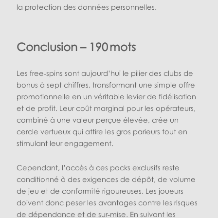
la protection des données personnelles.
Conclusion – 190 mots
Les free‑spins sont aujourd’hui le pilier des clubs de
bonus à sept chiffres, transformant une simple offre
promotionnelle en un véritable levier de fidélisation
et de profit. Leur coût marginal pour les opérateurs,
combiné à une valeur perçue élevée, crée un
cercle vertueux qui attire les gros parieurs tout en
stimulant leur engagement.
Cependant, l’accès à ces packs exclusifs reste
conditionné à des exigences de dépôt, de volume
de jeu et de conformité rigoureuses. Les joueurs
doivent donc peser les avantages contre les risques
de dépendance et de sur‑mise. En suivant les