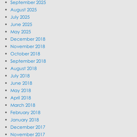
September 2025
August 2025
July 2025
June 2025
May 2025
December 2018
November 2018
October 2018
September 2018
August 2018
July 2018
June 2018
May 2018
April 2018
March 2018
February 2018
January 2018
December 2017
November 2017