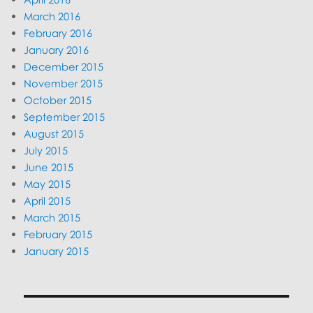
March 2016
February 2016
January 2016
December 2015
November 2015
October 2015
September 2015
August 2015
July 2015
June 2015
May 2015
April 2015
March 2015
February 2015
January 2015