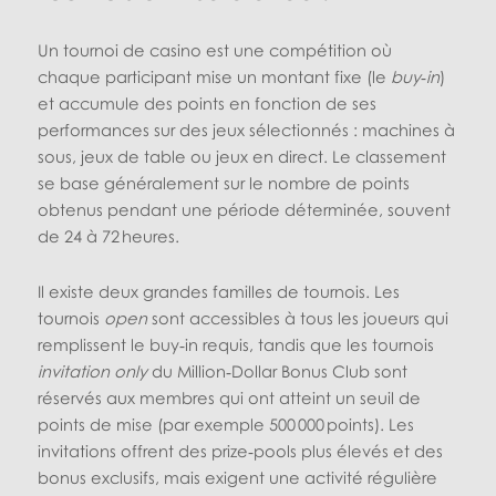
Un tournoi de casino est une compétition où
chaque participant mise un montant fixe (le
buy‑in
)
et accumule des points en fonction de ses
performances sur des jeux sélectionnés : machines à
sous, jeux de table ou jeux en direct. Le classement
se base généralement sur le nombre de points
obtenus pendant une période déterminée, souvent
de 24 à 72 heures.
Il existe deux grandes familles de tournois. Les
tournois
open
sont accessibles à tous les joueurs qui
remplissent le buy‑in requis, tandis que les tournois
invitation only
du Million‑Dollar Bonus Club sont
réservés aux membres qui ont atteint un seuil de
points de mise (par exemple 500 000 points). Les
invitations offrent des prize‑pools plus élevés et des
bonus exclusifs, mais exigent une activité régulière