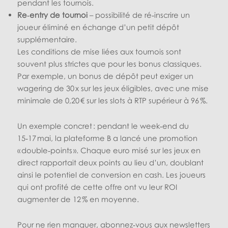
pendant les tournois.
Re‑entry de tournoi
– possibilité de ré‑inscrire un
joueur éliminé en échange d’un petit dépôt
supplémentaire.
Les conditions de mise liées aux tournois sont
souvent plus strictes que pour les bonus classiques.
Par exemple, un bonus de dépôt peut exiger un
wagering de 30 x sur les jeux éligibles, avec une mise
minimale de 0,20 € sur les slots à RTP supérieur à 96 %.
Un exemple concret : pendant le week‑end du
15‑17 mai, la plateforme B a lancé une promotion
« double‑points ». Chaque euro misé sur les jeux en
direct rapportait deux points au lieu d’un, doublant
ainsi le potentiel de conversion en cash. Les joueurs
qui ont profité de cette offre ont vu leur ROI
augmenter de 12 % en moyenne.
Pour ne rien manquer, abonnez‑vous aux newsletters