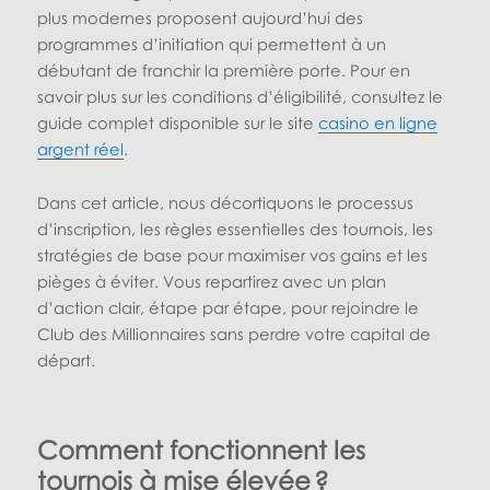
plus modernes proposent aujourd’hui des
programmes d’initiation qui permettent à un
débutant de franchir la première porte. Pour en
savoir plus sur les conditions d’éligibilité, consultez le
guide complet disponible sur le site
casino en ligne
argent réel
.
Dans cet article, nous décortiquons le processus
d’inscription, les règles essentielles des tournois, les
stratégies de base pour maximiser vos gains et les
pièges à éviter. Vous repartirez avec un plan
d’action clair, étape par étape, pour rejoindre le
Club des Millionnaires sans perdre votre capital de
départ.
Comment fonctionnent les
tournois à mise élevée ?