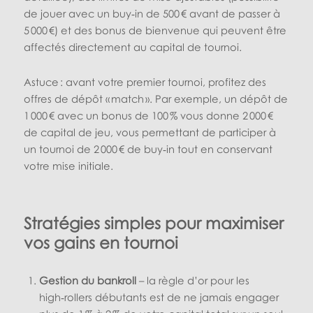
de jouer avec un buy‑in de 500 € avant de passer à
5 000 €) et des bonus de bienvenue qui peuvent être
affectés directement au capital de tournoi.
Astuce : avant votre premier tournoi, profitez des
offres de dépôt « match ». Par exemple, un dépôt de
1 000 € avec un bonus de 100 % vous donne 2 000 €
de capital de jeu, vous permettant de participer à
un tournoi de 2 000 € de buy‑in tout en conservant
votre mise initiale.
Stratégies simples pour maximiser
vos gains en tournoi
Gestion du bankroll
– la règle d’or pour les
high‑rollers débutants est de ne jamais engager