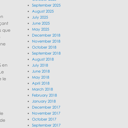
September 2025
August 2025
on
July 2025
çant
June 2025
May 2025
ts que
December 2018
e
November 2018
 ne
October 2018
September 2018
August 2018
% en
July 2018
June 2018
Le
May 2018
e le
April 2018
,
March 2018
February 2018
January 2018
December 2017
de
November 2017
October 2017
 de
September 2017