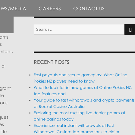
EWS/MEDIA
CAREERS
CONTACT US
Search
for:
ants
SE
s
rtant,
RECENT POSTS
, à
Fast payouts and secure gameplay: What Online
Pokies NZ players need to know
What to look for in new games at Online Pokies NZ:
grant
top features and
le
Your guide to fast withdrawals and crypto payments
ions
at Rocket Casino Australia
Exploring the most exciting live dealer games at
ques
online casinos today
es
Experience real instant withdrawals at Fast
t le
Withdrawal Casino: top promotions to claim