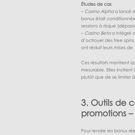
Études de cas
–
Casino Alpha
a lancé e
bonus était conditionnée 
sessions à risque (dépas
–
Casino Beta
a intégré d
d’octroyer des free spins 
ont réduit leurs mises d
Ces résultats montrent 
mesurable. Elles incitent
plutôt que de se limiter 
3. Outils de 
promotions –
Pour rendre les bonus ré