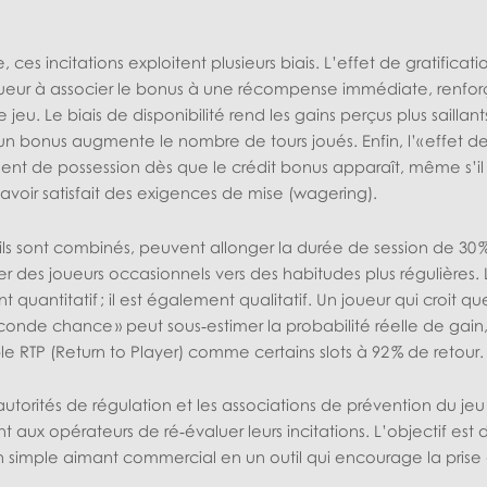
 ces incitations exploitent plusieurs biais. L’effet de gratificati
oueur à associer le bonus à une récompense immédiate, renfor
jeu. Le biais de disponibilité rend les gains perçus plus saillan
u’un bonus augmente le nombre de tours joués. Enfin, l’« effet d
ment de possession dès que le crédit bonus apparaît, même s’il
 avoir satisfait des exigences de mise (wagering).
ls sont combinés, peuvent allonger la durée de session de 30 
r des joueurs occasionnels vers des habitudes plus régulières. 
 quantitatif ; il est également qualitatif. Un joueur qui croit qu
conde chance » peut sous‑estimer la probabilité réelle de gain
ble RTP (Return to Player) comme certains slots à 92 % de retour.
autorités de régulation et les associations de prévention du jeu
ux opérateurs de ré‑évaluer leurs incitations. L’objectif est 
n simple aimant commercial en un outil qui encourage la prise