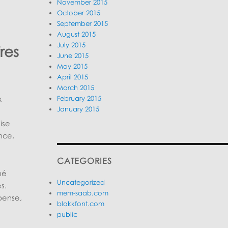
November 2015
October 2015
September 2015
August 2015
July 2015
res
June 2015
May 2015
April 2015
March 2015
x
February 2015
January 2015
ise
nce,
CATEGORIES
né
Uncategorized
s.
mem-saab.com
pense,
blokkfont.com
public