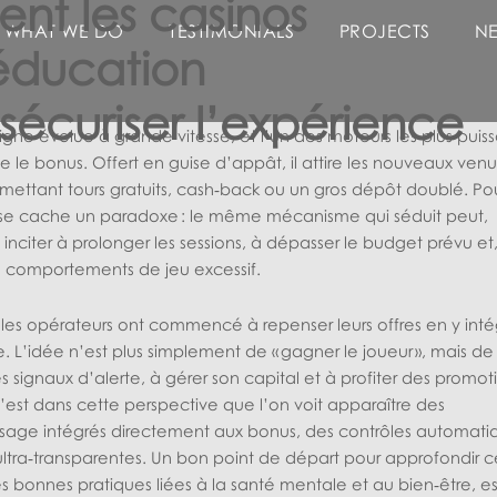
nt les casinos
WHAT WE DO
TESTIMONIALS
PROJECTS
N
’éducation
sécuriser l’expérience
gne évolue à grande vitesse, et l’un des moteurs les plus puiss
 le bonus. Offert en guise d’appât, il attire les nouveaux venu
ettant tours gratuits, cash‑back ou un gros dépôt doublé. Pou
 se cache un paradoxe : le même mécanisme qui séduit peut,
, inciter à prolonger les sessions, à dépasser le budget prévu et
 comportements de jeu excessif.
 les opérateurs ont commencé à repenser leurs offres en y inté
 L’idée n’est plus simplement de « gagner le joueur », mais de 
es signaux d’alerte, à gérer son capital et à profiter des promot
est dans cette perspective que l’on voit apparaître des
age intégrés directement aux bonus, des contrôles automati
tra‑transparentes. Un bon point de départ pour approfondir c
es bonnes pratiques liées à la santé mentale et au bien‑être, es