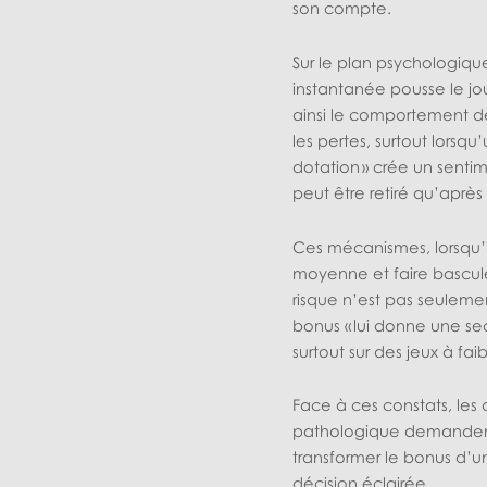
son compte.
Sur le plan psychologique,
instantanée pousse le j
ainsi le comportement de 
les pertes, surtout lorsq
dotation » crée un senti
peut être retiré qu’après
Ces mécanismes, lorsqu’i
moyenne et faire bascule
risque n’est pas seulement
bonus « lui donne une se
surtout sur des jeux à fai
Face à ces constats, les 
pathologique demandent a
transformer le bonus d’u
décision éclairée.