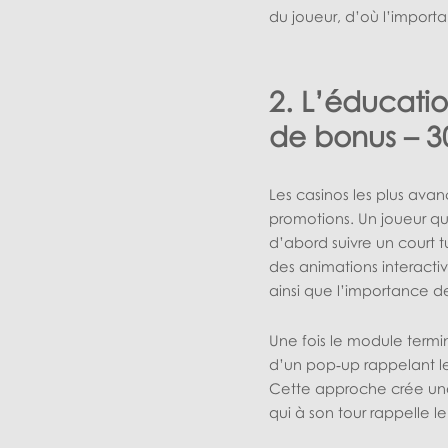
du joueur, d’où l’impor
2. L’éducati
de bonus – 3
Les casinos les plus ava
promotions. Un joueur qu
d’abord suivre un court tu
des animations interactiv
ainsi que l’importance d
Une fois le module term
d’un pop‑up rappelant le
Cette approche crée une
qui à son tour rappelle