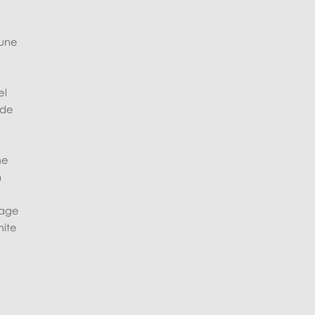
 une
el
 de
me
n
sage
mite