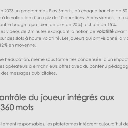
n 2023 un programme « Play Smart », où chaque tranche de 50
à la validation d’un quiz de 10 questions. Après six mois, le ta
sant le budget quotidien de plus de 20 %) a chuté de 15 %.
es vidéos de 2 minutes expliquant la notion de
volatilité
avant
sur des slots à haute volatilité. Les joueurs qui ont visionné la v
e 12 % en moyenne.
que l’éducation, même sous forme très condensée, a un impac
 les opérateurs à enrichir leurs offres avec du contenu pédago
à des messages publicitaires.
contrôle du joueur intégrés aux
 360 mots
ellement responsables, les plateformes intègrent aujourd’hui d