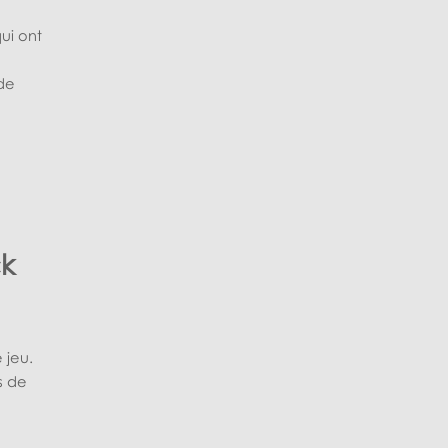
ui ont
de
ck
 jeu.
s de