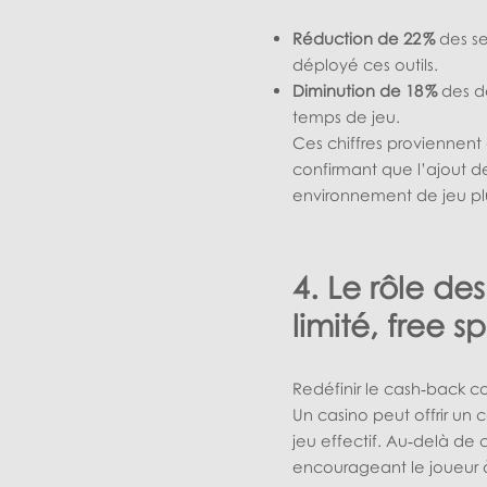
Réduction de 22 %
des se
déployé ces outils.
Diminution de 18 %
des d
temps de jeu.
Ces chiffres proviennent 
confirmant que l’ajout 
environnement de jeu plu
4. Le rôle de
limité, free s
Redéfinir le cash‑back con
Un casino peut offrir un
jeu effectif. Au‑delà d
encourageant le joueur à