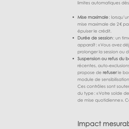
limites automatiques dès
Mise maximale
: lorsqu’
mise maximale de 2 € par
épuiser le crédit.
Durée de session
: un tim
apparaît : « Vous avez déj
prolonger la session ou de
Suspension ou refus du 
récentes, auto‑exclusions
propose de
refuser
le bo
module de sensibilisation
Ces contrôles sont soute
du type : « Votre solde d
de mise quotidienne ». Ce
Impact mesura