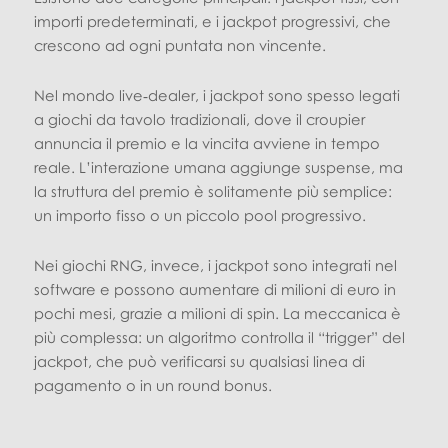
importi predeterminati, e i jackpot progressivi, che
crescono ad ogni puntata non vincente.
Nel mondo live‑dealer, i jackpot sono spesso legati
a giochi da tavolo tradizionali, dove il croupier
annuncia il premio e la vincita avviene in tempo
reale. L’interazione umana aggiunge suspense, ma
la struttura del premio è solitamente più semplice:
un importo fisso o un piccolo pool progressivo.
Nei giochi RNG, invece, i jackpot sono integrati nel
software e possono aumentare di milioni di euro in
pochi mesi, grazie a milioni di spin. La meccanica è
più complessa: un algoritmo controlla il “trigger” del
jackpot, che può verificarsi su qualsiasi linea di
pagamento o in un round bonus.