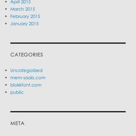
April 2015
March 2015
February 2015
January 2015
CATEGORIES
Uncategorized
mem-saab.com
blokkfont.com
public
META