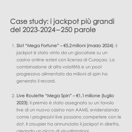
Case study: i jackpot più grandi
del 2023‑2024 – 250 parole
Slot “Mega Fortune” – €5,2 milioni (marzo 2024)
: il
jackpot è stato vinto da un giocatore su un
casino online esteri con licenza di Curaçao. La
combinazione di alta volatilità e un pool
progressivo alimentato da milioni di spin ha
generato il record.
Live Roulette “Mega Spin” – €1,1 milione (luglio
2023)
: il premio è stato assegnato su un tavolo
live di un nuovo casino non AAMS, evidenziando
come i progressivi live possano competere con le
slot. Il croupier ha annunciato il jackpot in diretta,
creando un picco di visualizzazioni.