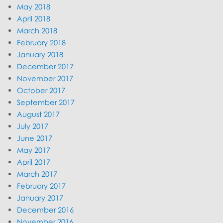
May 2018
April 2018
March 2018
February 2018
January 2018
December 2017
November 2017
October 2017
September 2017
August 2017
July 2017
June 2017
May 2017
April 2017
March 2017
February 2017
January 2017
December 2016
November 2016