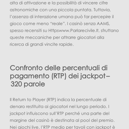
alta di attivazione e la possibilità di vincere cifre
astronomiche con una piccola puntata. Tuttavia,
l’assenza di interazione umana può far percepire il
gioco come meno “reale”. I casinò senza AAMS,
spesso recensiti su Httpswww.Parlarecivile.It, sfruttano
queste meccaniche per attrarre giocatori alla
ricerca di grandi vincite rapide.
Confronto delle percentuali di
pagamento (RTP) dei jackpot –
320 parole
Il Return to Player (RTP) indica la percentuale di
denaro restituita ai giocatori nel lungo periodo. I
jackpot influiscono sull’RTP perché una parte del
margine del casinò è destinata al pool del premio.
Nei giochi live, l’RTP medio per tavoli con jackpot è