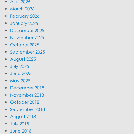
April 2026
March 2026
February 2026
January 2026
December 2025
November 2025
October 2025
September 2025
August 2025
July 2025
June 2025
May 2025
December 2018
November 2018
October 2018
September 2018
August 2018
July 2018
June 2018