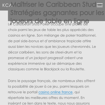
Maîtriser le Caribbean Stud –
KCA
Stratégies gagnantes pour les
joueurs de table en ligne
Le Caribbean Stud Poker occupe une place de
choix parmi les jeux de table les plus appréciés des
casinos en ligne. Son mélange de poker traditionnel,
de pari side‑bonus et d’ambiance tropicale attire
aussi bien les novices que les joueurs chevronnés. Le
décor caribéen, les sons de steel‑drum et la
promesse d’un jackpot progressif créent une
expérience immersive qui se démarque des
classiques comme le Blackjack ou la Roulette.
Dans le paysage français, de nombreux sites offrent
la possibilité de jouer à ce jeu, parmi lesquels on
retrouve le portail
casino online france
, qui
répertorie les meilleures offres du moment. En
insérant ce lien dans le texte, nous nous assurons