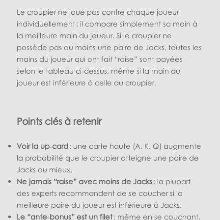
Le croupier ne joue pas contre chaque joueur
individuellement ; il compare simplement sa main à
la meilleure main du joueur. Si le croupier ne
possède pas au moins une paire de Jacks, toutes les
mains du joueur qui ont fait “raise” sont payées
selon le tableau ci‑dessus, même si la main du
joueur est inférieure à celle du croupier.
Points clés à retenir
Voir la up‑card
: une carte haute (A, K, Q) augmente
la probabilité que le croupier atteigne une paire de
Jacks ou mieux.
Ne jamais “raise” avec moins de Jacks
: la plupart
des experts recommandent de se coucher si la
meilleure paire du joueur est inférieure à Jacks.
Le “ante‑bonus” est un filet
: même en se couchant,