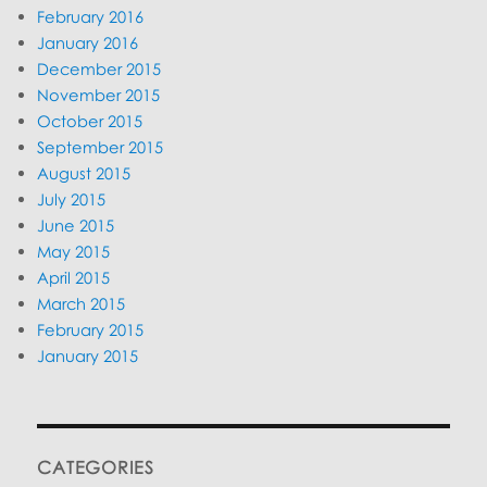
February 2016
January 2016
December 2015
November 2015
October 2015
September 2015
August 2015
July 2015
June 2015
May 2015
April 2015
March 2015
February 2015
January 2015
CATEGORIES