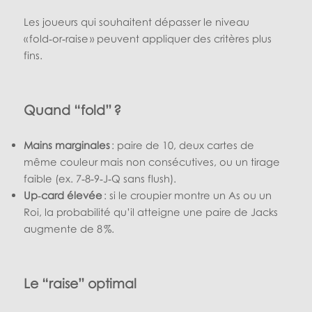
Les joueurs qui souhaitent dépasser le niveau
« fold‑or‑raise » peuvent appliquer des critères plus
fins.
Quand “fold” ?
Mains marginales
: paire de 10, deux cartes de
même couleur mais non consécutives, ou un tirage
faible (ex. 7‑8‑9‑J‑Q sans flush).
Up‑card élevée
: si le croupier montre un As ou un
Roi, la probabilité qu’il atteigne une paire de Jacks
augmente de 8 %.
Le “raise” optimal