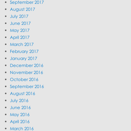
September 2017
August 2017
July 2017
June 2017
May 2017
April 2017
March 2017
February 2017
January 2017
December 2016
November 2016
October 2016
September 2016
August 2016
July 2016
June 2016
May 2016
April 2016
March 2016