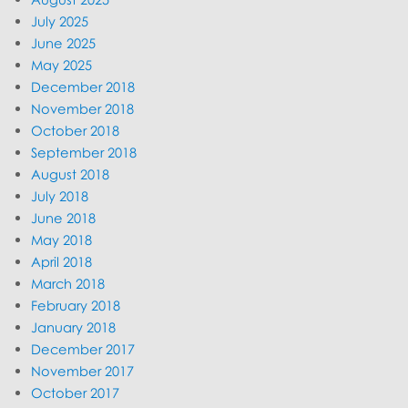
July 2025
June 2025
May 2025
December 2018
November 2018
October 2018
September 2018
August 2018
July 2018
June 2018
May 2018
April 2018
March 2018
February 2018
January 2018
December 2017
November 2017
October 2017