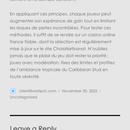
En appliquant ces principes, chaque joueur peut
augmenter son espérance de gain tout en limitant
les risques de pertes incontrôlées. Pour tester ces
méthodes, il suffit de se rendre sur un casino online
france fiable, dont la sélection est régulièrement
mise à jour sur le site Choisirlartisanat. N’oubliez
jamais que le plaisir du jeu doit rester la priorité ;
jouez avec modération, fixez des limites et profitez
de l’ambiance tropicale du Caribbean Stud en
toute sérénité.
Author
Posted
Categories
client@wisitech.com
November 30, 2025
on
Uncategorized
Leave a Reply