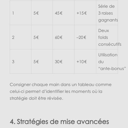
Série de
1
5 €
45 €
+15 €
3 raises
gagnants
Deux
2
5 €
60 €
–20 €
folds
consécutifs
Utilisation
3
5 €
30 €
+10 €
du
“ante‑bonus”
Consigner chaque main dans un tableau comme
celui‑ci permet d’identifier les moments où la
stratégie doit être révisée.
4. Stratégies de mise avancées