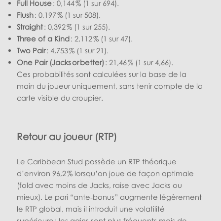
Full House
: 0,144 % (1 sur 694).
Flush
: 0,197 % (1 sur 508).
Straight
: 0,392 % (1 sur 255).
Three of a Kind
: 2,112 % (1 sur 47).
Two Pair
: 4,753 % (1 sur 21).
One Pair (Jacks or better)
: 21,46 % (1 sur 4,66).
Ces probabilités sont calculées sur la base de la
main du joueur uniquement, sans tenir compte de la
carte visible du croupier.
Retour au joueur (RTP)
Le Caribbean Stud possède un RTP théorique
d’environ 96,2 % lorsqu’on joue de façon optimale
(fold avec moins de Jacks, raise avec Jacks ou
mieux). Le pari “ante‑bonus” augmente légèrement
le RTP global, mais il introduit une volatilité
supérieure : les gains sont plus fréquents mais de