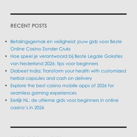
SEARC
RECENT POSTS
Betalingsgemak en veiligheid: jouw gids voor Beste
Online Casino Zonder Cruks
Hoe speel je verantwoord bij Beste Legale Goksites
van Nederland 2026: tips voor beginners
Diabeet India: Transform your health with customized
herbal capsules and cash on delivery
Explore the best casino mobile apps of 2026 for
seamless gaming experiences
Eerlijk NL: de ultieme gids voor beginners in online
casino’s in 2026