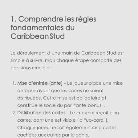
1. Comprendre les règles
fondamentales du
Caribbean Stud
Le déroulement d’une main de Caribbean Stud est
simple à suivre, mais chaque étape comporte des
décisions cruciales.
Mise d’entrée (ante)
– Le joueur place une mise
de base avant que les cartes ne soient
distribuées. Cette mise est obligatoire et
constitue le socle du pari “ante‑bonus”.
Distribution des cartes
– Le croupier reçoit cinq
cartes, dont une est visible (la “up‑card”).
Chaque joueur reçoit également cinq cartes,
cachées aux autres participants.