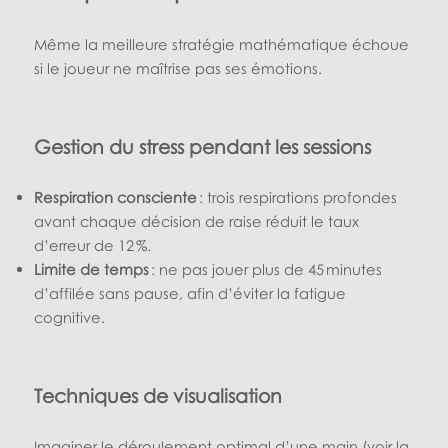
Même la meilleure stratégie mathématique échoue
si le joueur ne maîtrise pas ses émotions.
Gestion du stress pendant les sessions
Respiration consciente
: trois respirations profondes
avant chaque décision de raise réduit le taux
d’erreur de 12 %.
Limite de temps
: ne pas jouer plus de 45 minutes
d’affilée sans pause, afin d’éviter la fatigue
cognitive.
Techniques de visualisation
Imaginer le déroulement optimal d’une main (voir la