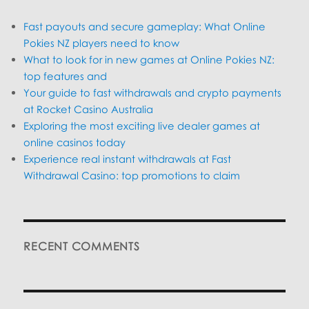
Fast payouts and secure gameplay: What Online
Pokies NZ players need to know
What to look for in new games at Online Pokies NZ:
top features and
Your guide to fast withdrawals and crypto payments
at Rocket Casino Australia
Exploring the most exciting live dealer games at
online casinos today
Experience real instant withdrawals at Fast
Withdrawal Casino: top promotions to claim
RECENT COMMENTS