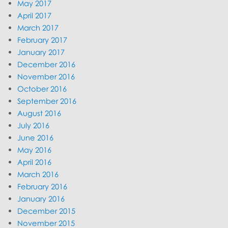
May 2017
April 2017
March 2017
February 2017
January 2017
December 2016
November 2016
October 2016
September 2016
August 2016
July 2016
June 2016
May 2016
April 2016
March 2016
February 2016
January 2016
December 2015
November 2015