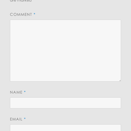
COMMENT
*
NAME
*
EMAIL
*