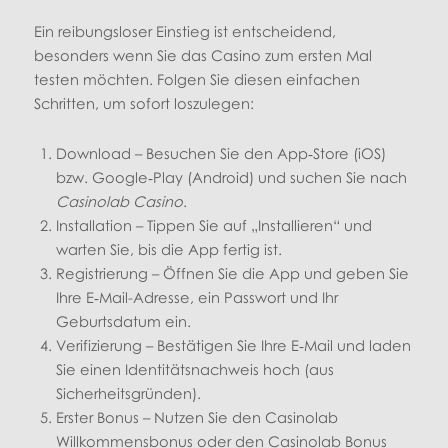
Ein reibungsloser Einstieg ist entscheidend,
besonders wenn Sie das Casino zum ersten Mal
testen möchten. Folgen Sie diesen einfachen
Schritten, um sofort loszulegen:
Download – Besuchen Sie den App‑Store (iOS)
bzw. Google‑Play (Android) und suchen Sie nach
Casinolab Casino
.
Installation – Tippen Sie auf „Installieren“ und
warten Sie, bis die App fertig ist.
Registrierung – Öffnen Sie die App und geben Sie
Ihre E‑Mail-Adresse, ein Passwort und Ihr
Geburtsdatum ein.
Verifizierung – Bestätigen Sie Ihre E‑Mail und laden
Sie einen Identitätsnachweis hoch (aus
Sicherheitsgründen).
Erster Bonus – Nutzen Sie den Casinolab
Willkommensbonus oder den Casinolab Bonus