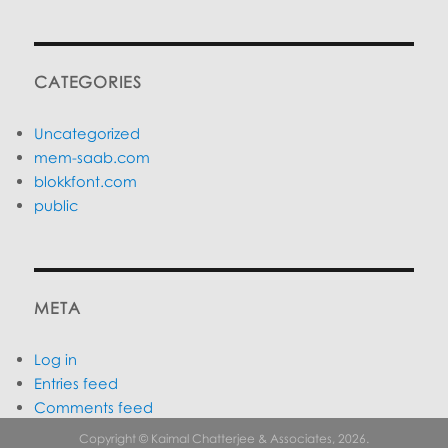
CATEGORIES
Uncategorized
mem-saab.com
blokkfont.com
public
META
Log in
Entries feed
Comments feed
WordPress.org
Copyright © Kaimal Chatterjee & Associates, 2026.