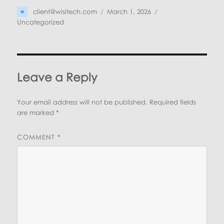
Author
Posted
Categories
client@wisitech.com
March 1, 2026
on
Uncategorized
Leave a Reply
Your email address will not be published.
Required fields
are marked
*
COMMENT
*