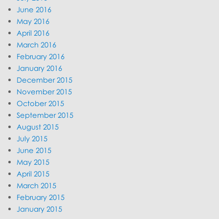
June 2016
May 2016
April 2016
March 2016
February 2016
January 2016
December 2015
November 2015
October 2015
September 2015
August 2015
July 2015
June 2015
May 2015
April 2015
March 2015
February 2015
January 2015