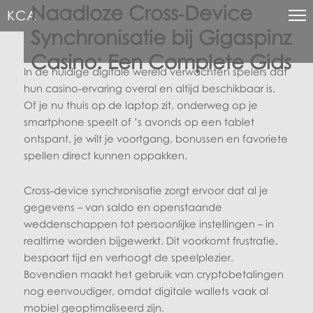
Naadloze Cross‑Device
KCA
Synchronisatie bij Gigaspinz
Casino: Een Complete Gids
In de huidige digitale wereld verwachten spelers dat
hun casino‑ervaring overal en altijd beschikbaar is.
Of je nu thuis op de laptop zit, onderweg op je
smartphone speelt of ’s avonds op een tablet
ontspant, je wilt je voortgang, bonussen en favoriete
spellen direct kunnen oppakken.
Cross‑device synchronisatie zorgt ervoor dat al je
gegevens – van saldo en openstaande
weddenschappen tot persoonlijke instellingen – in
realtime worden bijgewerkt. Dit voorkomt frustratie,
bespaart tijd en verhoogt de speelplezier.
Bovendien maakt het gebruik van cryptobetalingen
nog eenvoudiger, omdat digitale wallets vaak al
mobiel geoptimaliseerd zijn.