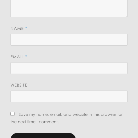
NAME
*
EMAIL
*
WEBSITE
Save my name, email, and website in this browser for
the next time I comment.