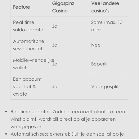
Gigaspinz
Veel andere
Feature
Casino
casino’s
Real‑time
Soms (max. 15
Ja
saldo‑update
min)
Automatische
Ja
Nee
sessie‑herstel
Mobile‑vriendelijke
Ja
Beperkt
wallet
Eén account
voor fiat &
Ja
Vaak gesplitst
crypto
Realtime updates: Zodra je een inzet plaatst of een
winst claimt, wordt dit direct op al je apparaten
weergegeven.
Automatisch sessie‑herstel: Sluit je een spel af op je