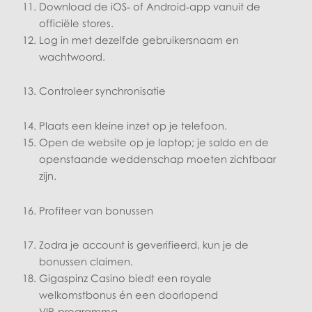
Download de iOS‑ of Android‑app vanuit de
officiële stores.
Log in met dezelfde gebruikersnaam en
wachtwoord.
Controleer synchronisatie
Plaats een kleine inzet op je telefoon.
Open de website op je laptop; je saldo en de
openstaande weddenschap moeten zichtbaar
zijn.
Profiteer van bonussen
Zodra je account is geverifieerd, kun je de
bonussen claimen.
Gigaspinz Casino biedt een royale
welkomstbonus én een doorlopend
VIP‑programma.