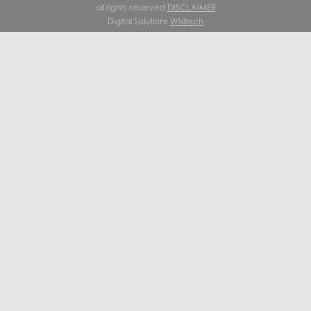
all rights reserved
DISCLAIMER
Digital Solutions
Wisitech